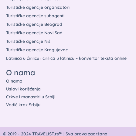
Turističke agencije organizatori
Turističke agencije subagenti
Turističke agencije Beograd
Turističke agencije Novi Sad
Turističke agencije Niš
Turističke agencije Kragujevac
Latinica u ćirilicu i ćirilica u latinicu – konvertor teksta online
O nama
O nama
Uslovi korišćenja
Crkve i manastiri u Srbiji
Vodič kroz Srbiju
© 2019 - 2024 TRAVELIST.rs™ | Sva prava zadržana