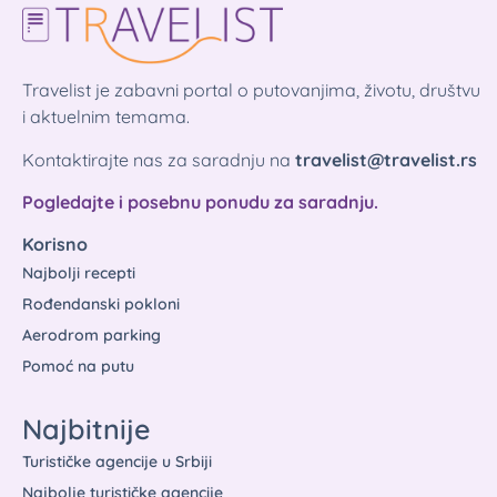
Travelist je zabavni portal o putovanjima, životu, društvu
i aktuelnim temama.
Kontaktirajte nas za saradnju na
travelist@travelist.rs
Pogledajte i posebnu ponudu za saradnju.
Korisno
Najbolji recepti
Rođendanski pokloni
Aerodrom parking
Pomoć na putu
Najbitnije
Turističke agencije u Srbiji
Najbolje turističke agencije