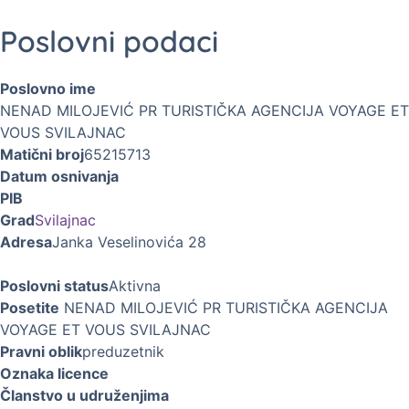
Poslovni podaci
Poslovno ime
NENAD MILOJEVIĆ PR TURISTIČKA AGENCIJA VOYAGE ET
VOUS SVILAJNAC
Matični broj
65215713
Datum osnivanja
PIB
Grad
Svilajnac
Adresa
Janka Veselinovića 28
Poslovni status
Aktivna
Posetite
NENAD MILOJEVIĆ PR TURISTIČKA AGENCIJA
VOYAGE ET VOUS SVILAJNAC
Pravni oblik
preduzetnik
Oznaka licence
Članstvo u udruženjima