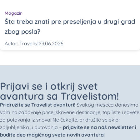
Magazin
Šta treba znati pre preseljenja u drugi grad
zbog posla?
Autor:
Travelist
23.06.2026.
Prijavi se i otkrij svet
avantura sa Travelistom!
Pridružite se Travelist avanturi!
Svakog meseca donosimo
vam najzabavnije priče, skrivene destinacije, top liste i savete
za putovanja iz snova! Ne čekajte, pridružite se ekipi
zaljubljenika u putovanja –
prijavite se na naš newsletter i
budite deo magičnog sveta novih avantura
!