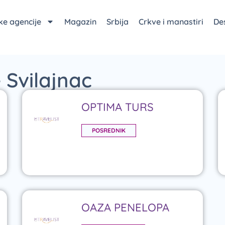
čke agencije
Magazin
Srbija
Crkve i manastiri
Des
e Svilajnac
OPTIMA TURS
POSREDNIK
OAZA PENELOPA