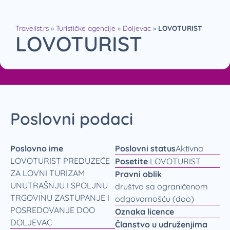
Travelist.rs
»
Turističke agencije
»
Doljevac
»
LOVOTURIST
LOVOTURIST
Poslovni podaci
Poslovno ime
Poslovni status
Aktivna
LOVOTURIST PREDUZEĆE
Posetite
LOVOTURIST
ZA LOVNI TURIZAM
Pravni oblik
UNUTRAŠNJU I SPOLJNU
društvo sa ograničenom
TRGOVINU ZASTUPANJE I
odgovornošću (doo)
POSREDOVANJE DOO
Oznaka licence
DOLJEVAC
Članstvo u udruženjima