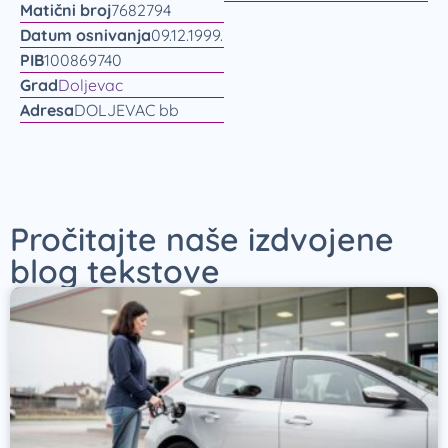
Matični broj
7682794
Datum osnivanja
09.12.1999.
PIB
100869740
Grad
Doljevac
Adresa
DOLJEVAC bb
Pročitajte naše izdvojene
blog tekstove