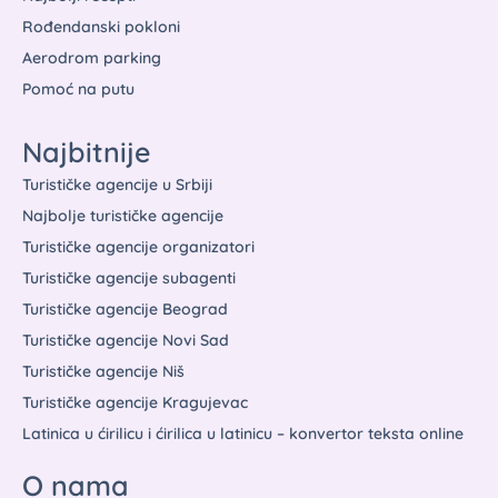
Rođendanski pokloni
Aerodrom parking
Pomoć na putu
Najbitnije
Turističke agencije u Srbiji
Najbolje turističke agencije
Turističke agencije organizatori
Turističke agencije subagenti
Turističke agencije Beograd
Turističke agencije Novi Sad
Turističke agencije Niš
Turističke agencije Kragujevac
Latinica u ćirilicu i ćirilica u latinicu – konvertor teksta online
O nama