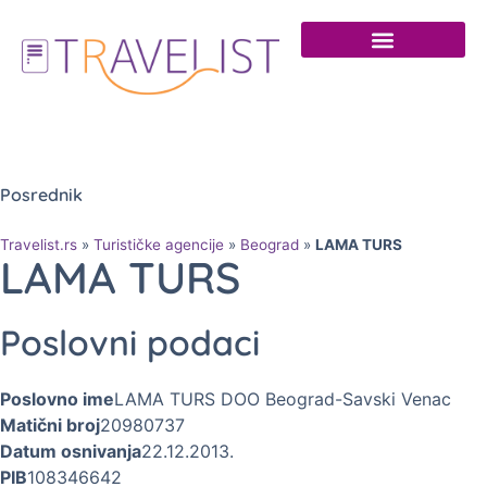
Posrednik
Travelist.rs
»
Turističke agencije
»
Beograd
»
LAMA TURS
LAMA TURS
Poslovni podaci
Poslovno ime
LAMA TURS DOO Beograd-Savski Venac
Matični broj
20980737
Datum osnivanja
22.12.2013.
PIB
108346642