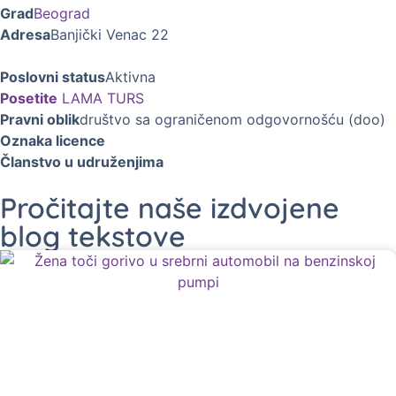
Grad
Beograd
Adresa
Banjički Venac 22
Poslovni status
Aktivna
Posetite
LAMA TURS
Pravni oblik
društvo sa ograničenom odgovornošću (doo)
Oznaka licence
Članstvo u udruženjima
Pročitajte naše izdvojene
blog tekstove