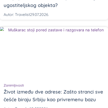
ugostiteljskog objekta?
Autor:
Travelist
29.07.2026.
Zanimljivosti
Život između dve adrese: Zašto stranci sve
češće biraju Srbiju kao privremenu bazu