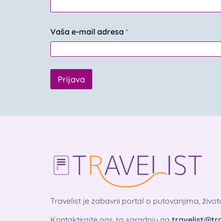
Vaša e-mail adresa
*
Prijava
Travelist je zabavni portal o putovanjima, živo
Kontaktirajte nas za saradnju na
travelist@tra