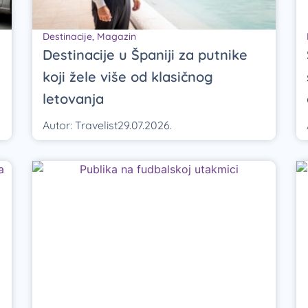
Destinacije
,
Magazin
Destinacije u Španiji za putnike
koji žele više od klasičnog
letovanja
Autor:
Travelist
29.07.2026.