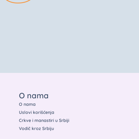
O nama
O nama
Uslovi korišćenja
Crkve i manastiri u Srbiji
Vodič kroz Srbiju