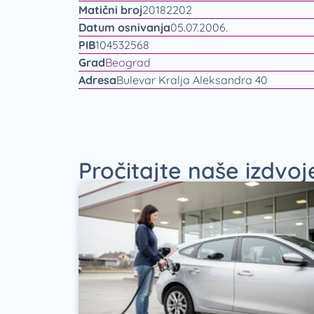
Matični broj
20182202
Datum osnivanja
05.07.2006.
PIB
104532568
Grad
Beograd
Adresa
Bulevar Kralja Aleksandra 40
Pročitajte naše izdvo