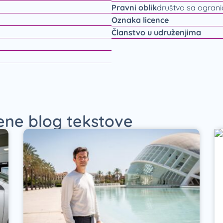
Pravni oblik
društvo sa ogran
Oznaka licence
Članstvo u udruženjima
jene blog tekstove