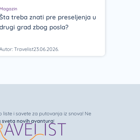
Magazin
Šta treba znati pre preseljenja u
drugi grad zbog posla?
Autor:
Travelist
23.06.2026.
liste i savete za putovanja iz snova! Ne
g sveta novih avantura
!