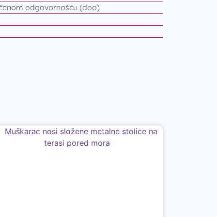
ičenom odgovornošću (doo)