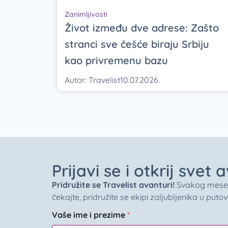
Zanimljivosti
Život između dve adrese: Zašto
stranci sve češće biraju Srbiju
kao privremenu bazu
Autor:
Travelist
10.07.2026.
Prijavi se i otkrij svet
Pridružite se Travelist avanturi!
Svakog meseca 
čekajte, pridružite se ekipi zaljubljenika u puto
Vaše ime i prezime
*