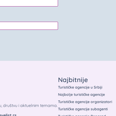
Najbitnije
Turističke agencije u Srbiji
Najbolje turističke agencije
Turističke agencije organizatori
tu, društvu i aktuelnim temama.
Turističke agencije subagenti
velist.rs