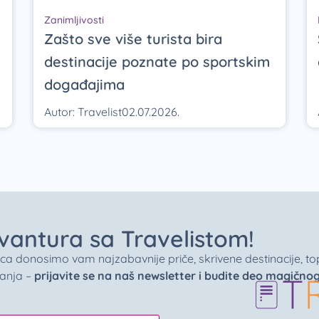
Zanimljivosti
Zašto sve više turista bira
destinacije poznate po sportskim
događajima
Autor:
Travelist
02.07.2026.
 avantura sa Travelistom!
donosimo vam najzabavnije priče, skrivene destinacije, top 
vanja –
prijavite se na naš newsletter i budite deo magično