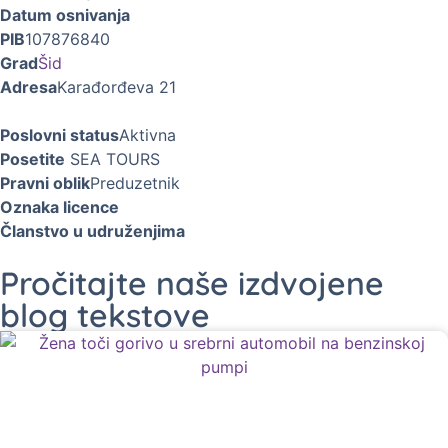
Datum osnivanja
PIB
107876840
Grad
Šid
Adresa
Karađorđeva 21
Poslovni status
Aktivna
Posetite
SEA TOURS
Pravni oblik
Preduzetnik
Oznaka licence
Članstvo u udruženjima
Pročitajte naše izdvojene
blog tekstove