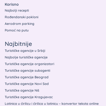
Korisno
Najbolji recepti
Rođendanski pokloni
Aerodrom parking
Pomoć na putu
Najbitnije
Turističke agencije u Srbiji
Najbolje turističke agencije
Turističke agencije organizatori
Turističke agencije subagenti
Turističke agencije Beograd
Turističke agencije Novi Sad
Turističke agencije Niš
Turističke agencije Kragujevac
Latinica u ćirilicu i ćirilica u latinicu – konvertor teksta online