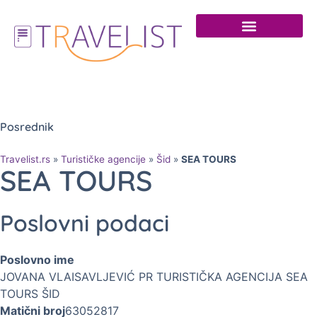
Posrednik
Travelist.rs
»
Turističke agencije
»
Šid
»
SEA TOURS
SEA TOURS
Poslovni podaci
Poslovno ime
JOVANA VLAISAVLJEVIĆ PR TURISTIČKA AGENCIJA SEA
TOURS ŠID
Matični broj
63052817