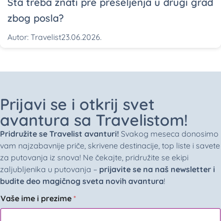
Šta treba znati pre preseljenja u drugi grad
zbog posla?
Autor:
Travelist
23.06.2026.
Prijavi se i otkrij svet
avantura sa Travelistom!
Pridružite se Travelist avanturi!
Svakog meseca donosimo
vam najzabavnije priče, skrivene destinacije, top liste i savete
za putovanja iz snova! Ne čekajte, pridružite se ekipi
zaljubljenika u putovanja –
prijavite se na naš newsletter i
budite deo magičnog sveta novih avantura
!
Vaše ime i prezime
*