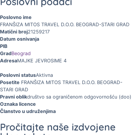
Poslovni podaci
Poslovno ime
FRANŠIZA MITOS TRAVEL D.O.O. BEOGRAD-STARI GRAD
Matični broj
21259217
Datum osnivanja
PIB
Grad
Beograd
Adresa
MAJKE JEVROSIME 4
Poslovni status
Aktivna
Posetite
FRANŠIZA MITOS TRAVEL D.O.O. BEOGRAD-
STARI GRAD
Pravni oblik
društvo sa ograničenom odgovornošću (doo)
Oznaka licence
Članstvo u udruženjima
Pročitajte naše izdvojene