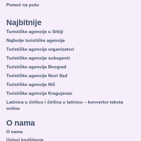
Pomoć na putu
Najbitnije
Turističke agencije u Srbiji
Najbolje turističke agencije
Turističke agencije organizatori
Turističke agencije subagenti
Turističke agencije Beograd
Turističke agencije Novi Sad
Turističke agencije Niš
Turističke agencije Kragujevac
Latinica u ćirilicu i ćirilica u latinicu – konvertor teksta
online
O nama
O nama
Uslovi korišćenja