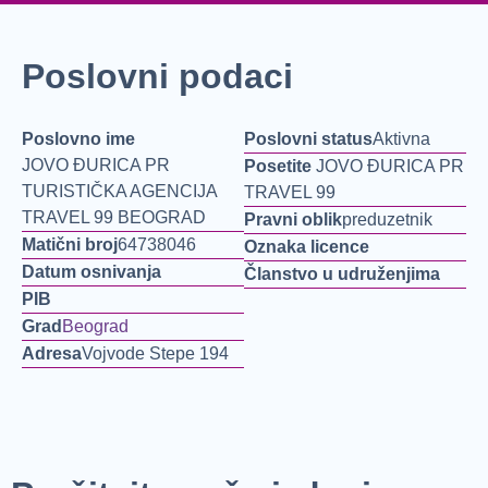
Poslovni podaci
Poslovno ime
Poslovni status
Aktivna
JOVO ĐURICA PR
Posetite
JOVO ĐURICA PR
TURISTIČKA AGENCIJA
TRAVEL 99
TRAVEL 99 BEOGRAD
Pravni oblik
preduzetnik
Matični broj
64738046
Oznaka licence
Datum osnivanja
Članstvo u udruženjima
PIB
Grad
Beograd
Adresa
Vojvode Stepe 194