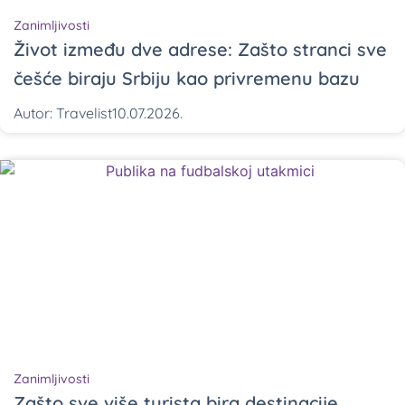
Zanimljivosti
Život između dve adrese: Zašto stranci sve
češće biraju Srbiju kao privremenu bazu
Autor:
Travelist
10.07.2026.
Zanimljivosti
Zašto sve više turista bira destinacije