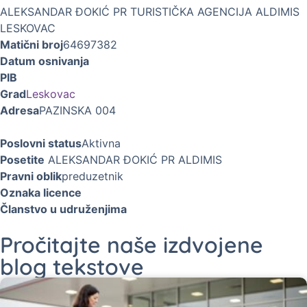
ALEKSANDAR ĐOKIĆ PR TURISTIČKA AGENCIJA ALDIMIS
LESKOVAC
Matični broj
64697382
Datum osnivanja
PIB
Grad
Leskovac
Adresa
PAZINSKA 004
Poslovni status
Aktivna
Posetite
ALEKSANDAR ĐOKIĆ PR ALDIMIS
Pravni oblik
preduzetnik
Oznaka licence
Članstvo u udruženjima
Pročitajte naše izdvojene
blog tekstove