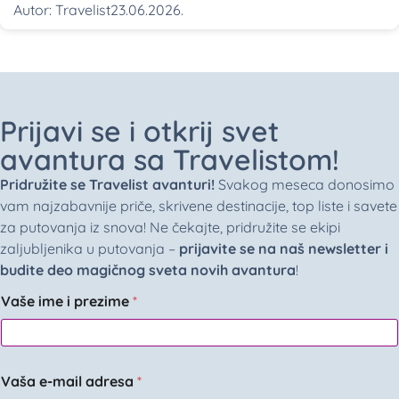
Autor:
Travelist
23.06.2026.
Prijavi se i otkrij svet
avantura sa Travelistom!
Pridružite se Travelist avanturi!
Svakog meseca donosimo
vam najzabavnije priče, skrivene destinacije, top liste i savete
za putovanja iz snova! Ne čekajte, pridružite se ekipi
zaljubljenika u putovanja –
prijavite se na naš newsletter i
budite deo magičnog sveta novih avantura
!
Vaše ime i prezime
*
Vaša e-mail adresa
*