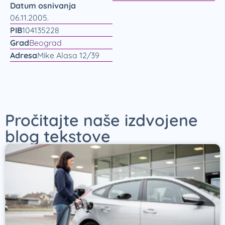
Datum osnivanja
06.11.2005.
PIB
104135228
Grad
Beograd
Adresa
Mike Alasa 12/39
Pročitajte naše izdvojene
blog tekstove