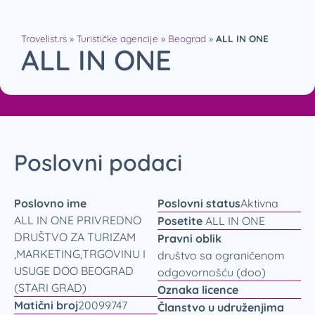
Travelist.rs
»
Turističke agencije
»
Beograd
»
ALL IN ONE
ALL IN ONE
Poslovni podaci
Poslovno ime
Poslovni status
Aktivna
ALL IN ONE PRIVREDNO
Posetite
ALL IN ONE
DRUŠTVO ZA TURIZAM
Pravni oblik
,MARKETING,TRGOVINU I
društvo sa ograničenom
USUGE DOO BEOGRAD
odgovornošću (doo)
(STARI GRAD)
Oznaka licence
Matični broj
20099747
Članstvo u udruženjima