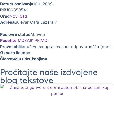
Datum osnivanja
10.11.2009.
PIB
106359541
Grad
Novi Sad
Adresa
Bulevar Cara Lazara 7
Poslovni status
Aktivna
Posetite
MOZAIK PRIMO
Pravni oblik
društvo sa ograničenom odgovornošću (doo)
Oznaka licence
Članstvo u udruženjima
Pročitajte naše izdvojene
blog tekstove