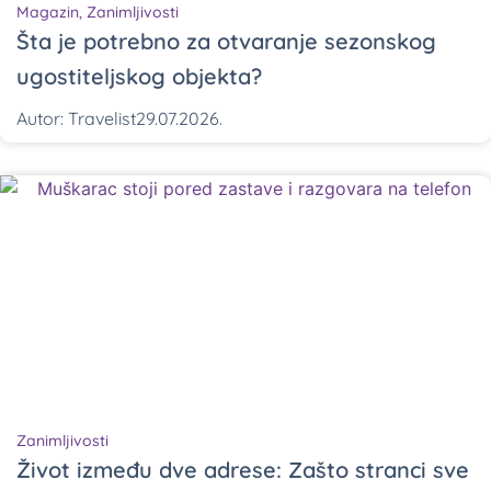
Magazin
,
Zanimljivosti
Šta je potrebno za otvaranje sezonskog
ugostiteljskog objekta?
Autor:
Travelist
29.07.2026.
Zanimljivosti
Život između dve adrese: Zašto stranci sve