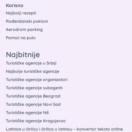
Korisno
Najbolji recepti
Rođendanski pokloni
Aerodrom parking
Pomoć na putu
Najbitnije
Turističke agencije u Srbiji
Najbolje turističke agencije
Turističke agencije organizatori
Turističke agencije subagenti
Turističke agencije Beograd
Turističke agencije Novi Sad
Turističke agencije Niš
Turističke agencije Kragujevac
Latinica u ćirilicu i ćirilica u latinicu – konvertor teksta online