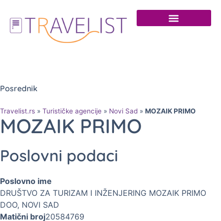
Posrednik
Travelist.rs
»
Turističke agencije
»
Novi Sad
»
MOZAIK PRIMO
MOZAIK PRIMO
Poslovni podaci
Poslovno ime
DRUŠTVO ZA TURIZAM I INŽENJERING MOZAIK PRIMO
DOO, NOVI SAD
Matični broj
20584769