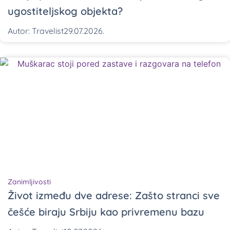
ugostiteljskog objekta?
Autor:
Travelist
29.07.2026.
Zanimljivosti
Život između dve adrese: Zašto stranci sve
češće biraju Srbiju kao privremenu bazu