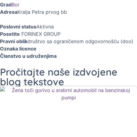
Grad
Bor
Adresa
Kralja Petra prvog bb
Poslovni status
Aktivna
Posetite
FORINEX GROUP
Pravni oblik
društvo sa ograničenom odgovornošću (doo)
Oznaka licence
Članstvo u udruženjima
Pročitajte naše izdvojene
blog tekstove