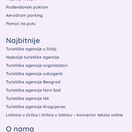
Rođendanski pokloni
Aerodrom parking
Pomoć na putu
Najbitnije
Turističke agencije u Srbiji
Najbolje turističke agencije
Turističke agencije organizatori
Turističke agencije subagenti
Turističke agencije Beograd
Turističke agencije Novi Sad
Turističke agencije Niš
Turističke agencije Kragujevac
Latinica u ćirilicu i ćirilica u latinicu – konvertor teksta online
O nama