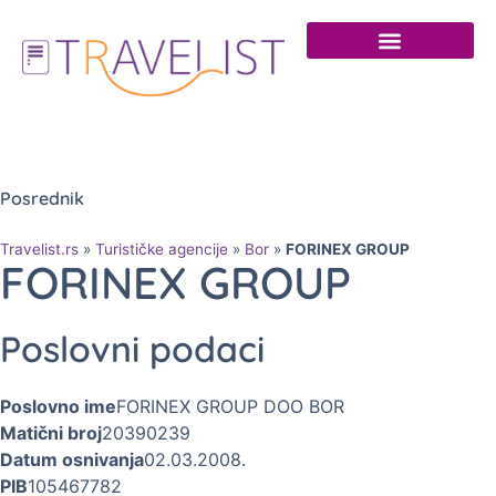
Posrednik
Travelist.rs
»
Turističke agencije
»
Bor
»
FORINEX GROUP
FORINEX GROUP
Poslovni podaci
Poslovno ime
FORINEX GROUP DOO BOR
Matični broj
20390239
Datum osnivanja
02.03.2008.
PIB
105467782