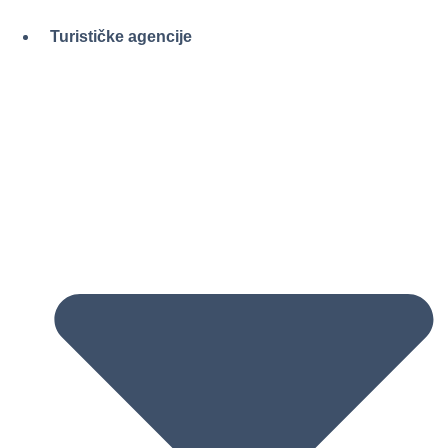
Skočite
na
Turističke agencije
sadržaj