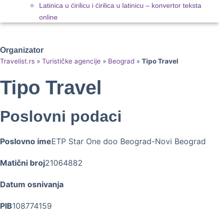
Latinica u ćirilicu i ćirilica u latinicu – konvertor teksta
online
Organizator
Travelist.rs
»
Turističke agencije
»
Beograd
»
Tipo Travel
Tipo Travel
Poslovni podaci
Poslovno ime
ETP Star One doo Beograd-Novi Beograd
Matični broj
21064882
Datum osnivanja
PIB
108774159