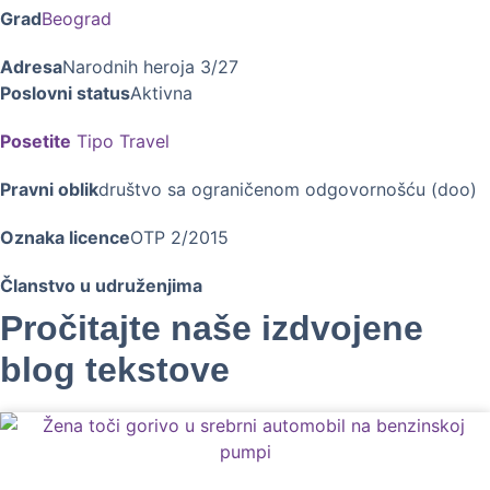
Grad
Beograd
Adresa
Narodnih heroja 3/27
Poslovni status
Aktivna
Posetite
Tipo Travel
Pravni oblik
društvo sa ograničenom odgovornošću (doo)
Oznaka licence
OTP 2/2015
Članstvo u udruženjima
Pročitajte naše izdvojene
blog tekstove