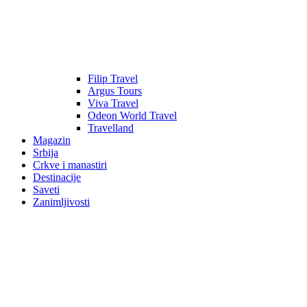
Filip Travel
Argus Tours
Viva Travel
Odeon World Travel
Travelland
Magazin
Srbija
Crkve i manastiri
Destinacije
Saveti
Zanimljivosti