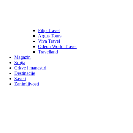
Filip Travel
Argus Tours
Viva Travel
Odeon World Travel
Travelland
Magazin
Srbija
Crkve i manastiri
Destinacije
Saveti
Zanimljivosti