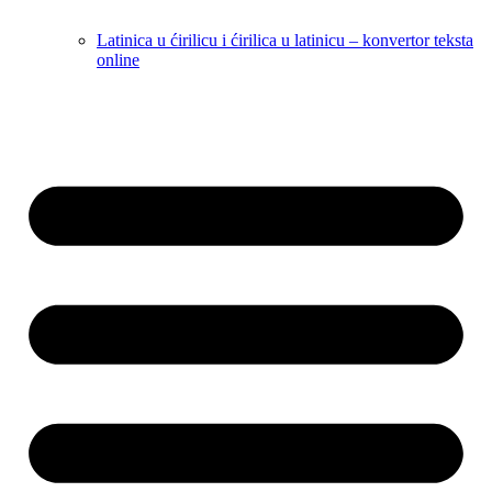
Latinica u ćirilicu i ćirilica u latinicu – konvertor teksta
online