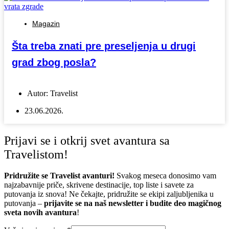
Magazin
Šta treba znati pre preseljenja u drugi
grad zbog posla?
Autor:
Travelist
23.06.2026.
Prijavi se i otkrij svet avantura sa
Travelistom!
Pridružite se Travelist avanturi!
Svakog meseca donosimo vam
najzabavnije priče, skrivene destinacije, top liste i savete za
putovanja iz snova! Ne čekajte, pridružite se ekipi zaljubljenika u
putovanja –
prijavite se na naš newsletter i budite deo magičnog
sveta novih avantura
!