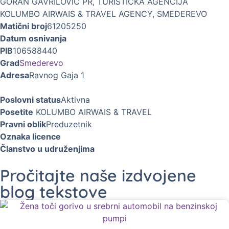
GORAN GAVRILOVIĆ PR, TURISTIČKA AGENCIJA
KOLUMBO AIRWAIS & TRAVEL AGENCY, SMEDEREVO
Matični broj
61205250
Datum osnivanja
PIB
106588440
Grad
Smederevo
Adresa
Ravnog Gaja 1
Poslovni status
Aktivna
Posetite
KOLUMBO AIRWAIS & TRAVEL
Pravni oblik
Preduzetnik
Oznaka licence
Članstvo u udruženjima
Pročitajte naše izdvojene
blog tekstove