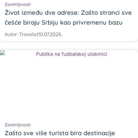
Zanimljivosti
Život između dve adrese: Zašto stranci sve
češće biraju Srbiju kao privremenu bazu
Autor:
Travelist
10.07.2026.
Zanimljivosti
Zašto sve više turista bira destinacije