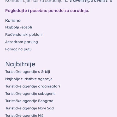
Kontaktirajte nas za saradnju na
travelist@travelist.rs
Pogledajte i posebnu ponudu za saradnju.
Korisno
Najbolji recepti
Rođendanski pokloni
Aerodrom parking
Pomoć na putu
Najbitnije
Turističke agencije u Srbiji
Najbolje turističke agencije
Turističke agencije organizatori
Turističke agencije subagenti
Turističke agencije Beograd
Turističke agencije Novi Sad
Turističke agencije Niš