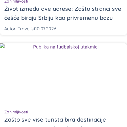
Zanimljivosti
Život između dve adrese: Zašto stranci sve
češće biraju Srbiju kao privremenu bazu
Autor:
Travelist
10.07.2026.
Zanimljivosti
Zašto sve više turista bira destinacije