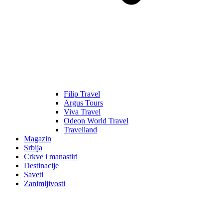
Filip Travel
Argus Tours
Viva Travel
Odeon World Travel
Travelland
Magazin
Srbija
Crkve i manastiri
Destinacije
Saveti
Zanimljivosti