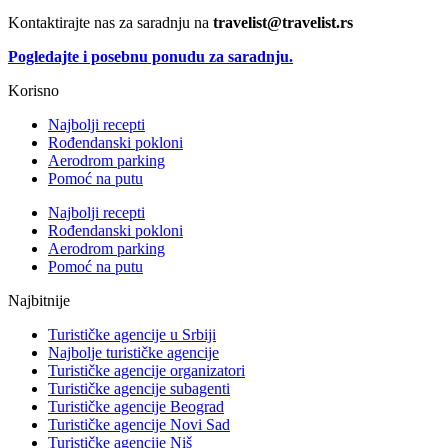
Kontaktirajte nas za saradnju na
travelist@travelist.rs
Pogledajte i posebnu ponudu za saradnju.
Korisno
Najbolji recepti
Rođendanski pokloni
Aerodrom parking
Pomoć na putu
Najbolji recepti
Rođendanski pokloni
Aerodrom parking
Pomoć na putu
Najbitnije
Turističke agencije u Srbiji
Najbolje turističke agencije
Turističke agencije organizatori
Turističke agencije subagenti
Turističke agencije Beograd
Turističke agencije Novi Sad
Turističke agencije Niš