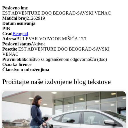
Poslovno ime
EST ADVENTURE DOO BEOGRAD-SAVSKI VENAC
Matični broj
21262919
Datum osnivanja
PIB
Grad
Beograd
Adresa
BULEVAR VOJVODE MIŠIĆA 17/1
Poslovni status
Aktivna
Posetite
EST ADVENTURE DOO BEOGRAD-SAVSKI
VENAC
Pravni oblik
društvo sa ograničenom odgovornošću (doo)
Oznaka licence
Članstvo u udruženjima
Pročitajte naše izdvojene blog tekstove