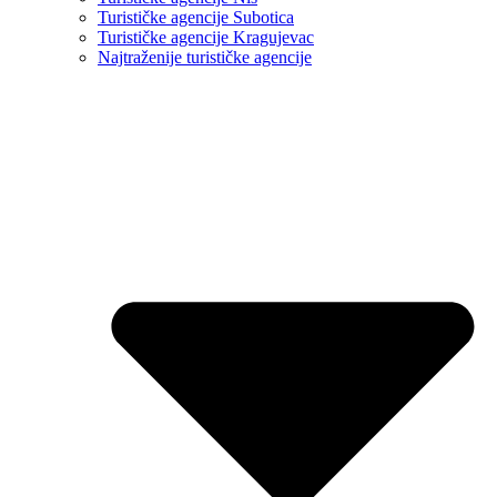
Turističke agencije Subotica
Turističke agencije Kragujevac
Najtraženije turističke agencije