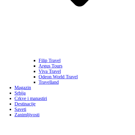
Filip Travel
Argus Tours
Viva Travel
Odeon World Travel
Travelland
Magazin
Srbija
Crkve i manastiri
Destinacije
Saveti
Zanimljivosti