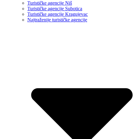
Turističke agencije Niš
Turističke agencije Subotica
Turističke agencije Kragujevac
Najtraženije turističke agencije