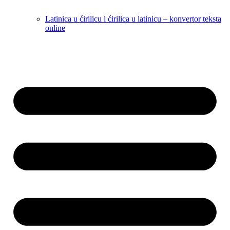
Latinica u ćirilicu i ćirilica u latinicu – konvertor teksta
online