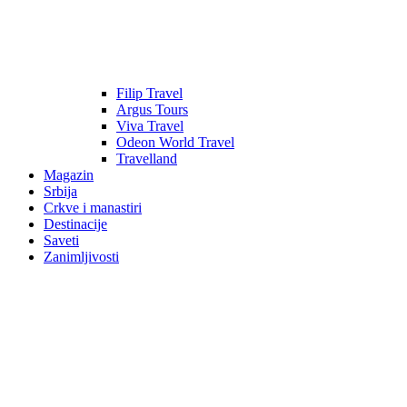
Filip Travel
Argus Tours
Viva Travel
Odeon World Travel
Travelland
Magazin
Srbija
Crkve i manastiri
Destinacije
Saveti
Zanimljivosti