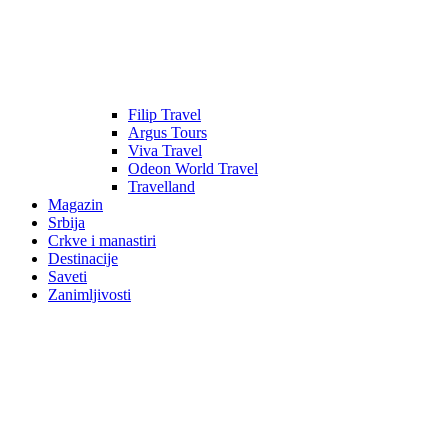
Filip Travel
Argus Tours
Viva Travel
Odeon World Travel
Travelland
Magazin
Srbija
Crkve i manastiri
Destinacije
Saveti
Zanimljivosti