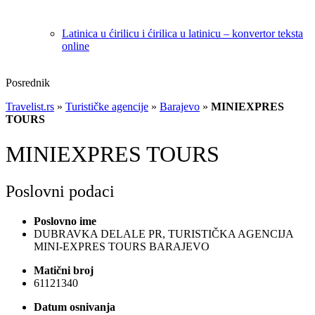
Latinica u ćirilicu i ćirilica u latinicu – konvertor teksta
online
Posrednik
Travelist.rs
»
Turističke agencije
»
Barajevo
»
MINIEXPRES
TOURS
MINIEXPRES TOURS
Poslovni podaci
Poslovno ime
DUBRAVKA DELALE PR, TURISTIČKA AGENCIJA
MINI-EXPRES TOURS BARAJEVO
Matični broj
61121340
Datum osnivanja