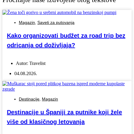
Magazin
,
Saveti za putovanja
Kako organizovati budžet za road trip bez
odricanja od doživljaja?
Autor:
Travelist
04.08.2026.
Destinacije
,
Magazin
Destinacije u Španiji za putnike koji žele
više od klasičnog letovanja