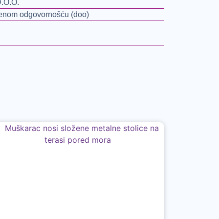
.O.O.
čenom odgovornošću (doo)