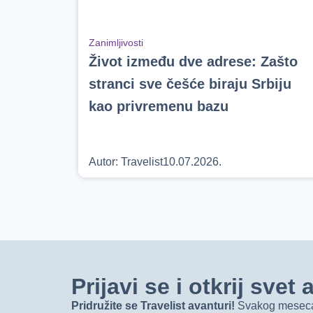
Zanimljivosti
Život između dve adrese: Zašto
stranci sve češće biraju Srbiju
kao privremenu bazu
Autor:
Travelist
10.07.2026.
Prijavi se i otkrij sve
Pridružite se Travelist avanturi!
Svakog meseca d