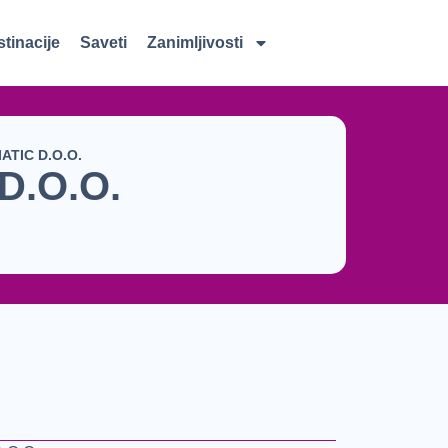
tinacije
Saveti
Zanimljivosti
ATIC D.O.O.
D.O.O.