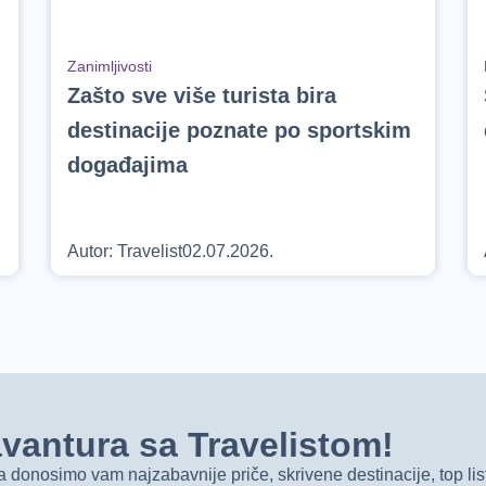
Zanimljivosti
Zašto sve više turista bira
destinacije poznate po sportskim
događajima
Autor:
Travelist
02.07.2026.
t avantura sa Travelistom!
onosimo vam najzabavnije priče, skrivene destinacije, top list