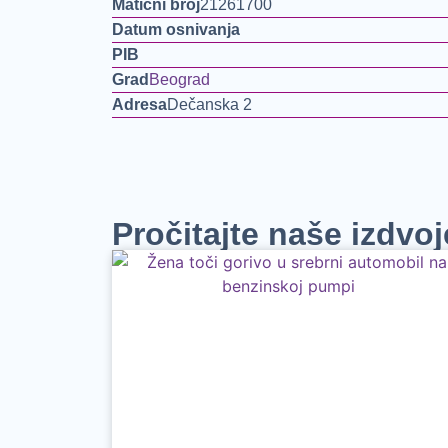
Matični broj
21261700
Datum osnivanja
PIB
Grad
Beograd
Adresa
Dečanska 2
Pročitajte naše izdvo