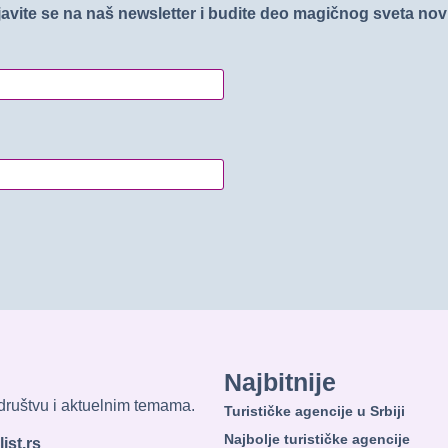
javite se na naš newsletter i budite deo magičnog sveta no
Najbitnije
, društvu i aktuelnim temama.
Turističke agencije u Srbiji
Najbolje turističke agencije
ist.rs