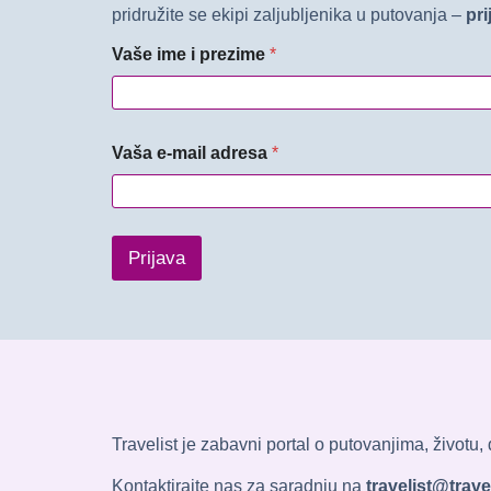
pridružite se ekipi zaljubljenika u putovanja –
pri
Vaše ime i prezime
*
Vaša e-mail adresa
*
Prijava
Travelist je zabavni portal o putovanjima, životu
Kontaktirajte nas za saradnju na
travelist@travel