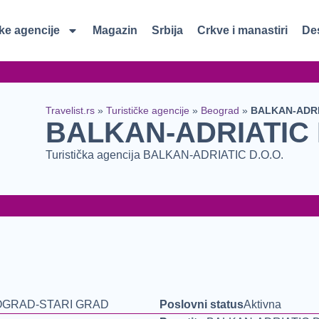
čke agencije
Magazin
Srbija
Crkve i manastiri
Des
Travelist.rs
»
Turističke agencije
»
Beograd
»
BALKAN-ADRI
BALKAN-ADRIATIC 
Turistička agencija BALKAN-ADRIATIC D.O.O.
EOGRAD-STARI GRAD
Poslovni status
Aktivna