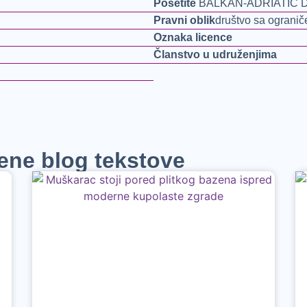
Posetite
BALKAN-ADRIATIC D
Pravni oblik
društvo sa ograni
Oznaka licence
Članstvo u udruženjima
jene blog tekstove