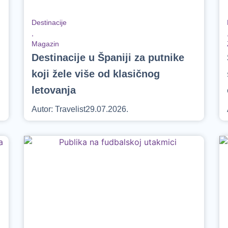
Destinacije
,
Magazin
Destinacije u Španiji za putnike
koji žele više od klasičnog
letovanja
Autor:
Travelist
29.07.2026.