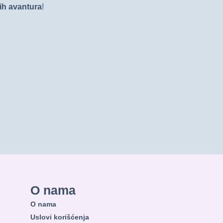
vih avantura
!
O nama
O nama
Uslovi korišćenja