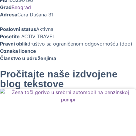
PIB
103290198
Grad
Beograd
Adresa
Cara Dušana 31
Poslovni status
Aktivna
Posetite
ACTIV TRAVEL
Pravni oblik
društvo sa ograničenom odgovornošću (doo)
Oznaka licence
Članstvo u udruženjima
Pročitajte naše izdvojene
blog tekstove