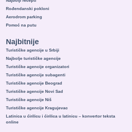
Najbolji recepti
Rođendanski pokloni
Aerodrom parking
Pomoć na putu
Najbitnije
Turističke agencije u Srbiji
Najbolje turističke agencije
Turističke agencije organizatori
Turističke agencije subagenti
Turističke agencije Beograd
Turističke agencije Novi Sad
Turističke agencije Niš
Turističke agencije Kragujevac
Latinica u ćirilicu i ćirilica u latinicu – konvertor teksta
online