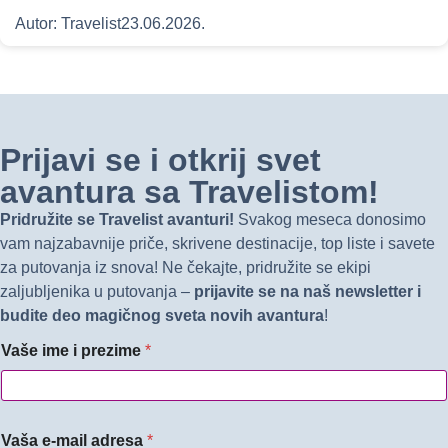
Autor:
Travelist
23.06.2026.
Prijavi se i otkrij svet
avantura sa Travelistom!
Pridružite se Travelist avanturi!
Svakog meseca donosimo
vam najzabavnije priče, skrivene destinacije, top liste i savete
za putovanja iz snova! Ne čekajte, pridružite se ekipi
zaljubljenika u putovanja –
prijavite se na naš newsletter i
budite deo magičnog sveta novih avantura
!
Vaše ime i prezime
*
Vaša e-mail adresa
*