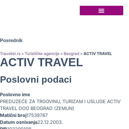
Turističke agencije
Posrednik
Travelist.rs
»
Turističke agencije
»
Beograd
»
ACTIV TRAVEL
ACTIV TRAVEL
Poslovni podaci
Poslovno ime
PREDUZEĆE ZA TRGOVINU, TURIZAM I USLUGE ACTIV
TRAVEL DOO BEOGRAD (ZEMUN)
Matični broj
17539787
Datum osnivanja
22.12.2003.