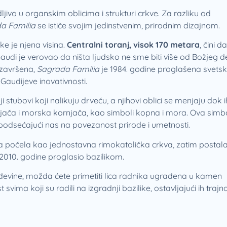
vidljivo u organskim oblicima i strukturi crkve. Za razliku od
a Familia
se ističe svojim jedinstvenim, prirodnim dizajnom.
ke je njena visina.
Centralni toranj, visok 170 metara
, čini da
 Gaudi je verovao da ništa ljudsko ne sme biti više od Božjeg d
e završena,
Sagrada Familia
je 1984. godine proglašena svet
Gaudijeve inovativnosti.
 stubovi koji nalikuju drveću, a njihovi oblici se menjaju dok i
ača i morska kornjača, kao simboli kopna i mora. Ova simb
odsećajući nas na povezanost prirode i umetnosti.
a počela kao jednostavna rimokatolička crkva, zatim postal
 2010. godine proglasio bazilikom.
ađevine, možda ćete primetiti lica radnika ugrađena u kamen
vima koji su radili na izgradnji bazilike, ostavljajući ih trajn