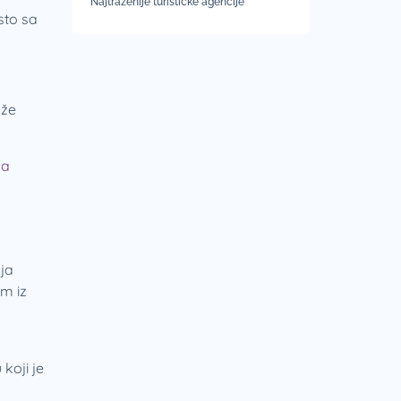
Najtraženije turističke agencije
sto sa
aže
na
ja
om iz
koji je