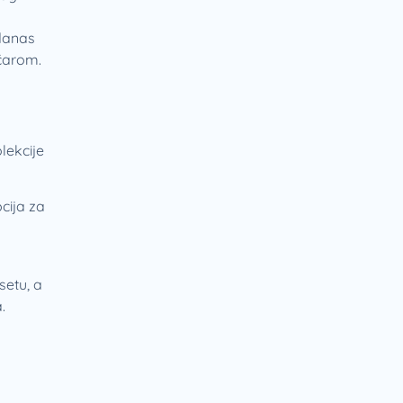
 danas
ičarom.
lekcije
pcija za
setu, a
.