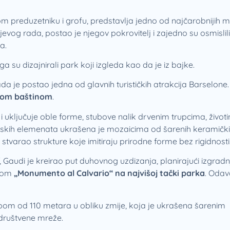
om preduzetniku i grofu, predstavlja jedno od najčarobnijih 
ijevog rada, postao je njegov pokrovitelj i zajedno su osmislil
a.
 su dizajnirali park koji izgleda kao da je iz bajke.
ada je postao jedna od glavnih turističkih atrakcija Barselone.
skom baštinom
.
i uključuje oble forme, stubove nalik drvenim trupcima, životi
tonskih elemenata ukrašena je mozaicima od šarenih keramičk
e stvarao strukture koje imitiraju prirodne forme bez rigidnosti
, Gaudi je kreirao put duhovnog uzdizanja, planirajući izgradn
ikom
„Monumento al Calvario“ na najvišoj tački parka
. Oda
pom od 110 metara u obliku zmije, koja je ukrašena šarenim
 društvene mreže.