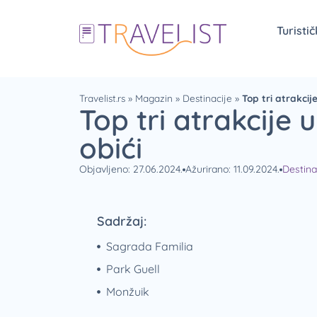
Turisti
Travelist.rs
»
Magazin
»
Destinacije
»
Top tri atrakcij
Top tri atrakcije
obići
Objavljeno: 27.06.2024.
Ažurirano: 11.09.2024.
Destina
Sadržaj:
Sagrada Familia
Park Guell
Monžuik