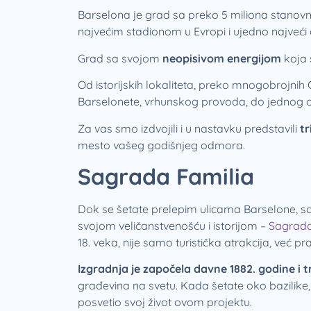
Barselona je grad sa preko 5 miliona stanovni
najvećim stadionom u Evropi i ujedno najveći
Grad sa svojom
neopisivom energijom
koja 
Od istorijskih lokaliteta, preko mnogobrojnih
Barselonete, vrhunskog provoda, do jednog o
Za vas smo izdvojili i u nastavku predstavili
tr
mesto vašeg godišnjeg odmora.
Sagrada Familia
Dok se šetate prelepim ulicama Barselone, sa
svojom veličanstvenošću i istorijom –
Sagrada
18. veka, nije samo turistička atrakcija, već 
Izgradnja je započela davne 1882. godine i 
građevina na svetu. Kada šetate oko bazilike, t
posvetio svoj život ovom projektu.