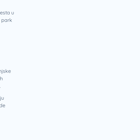
mesta u
i park
njske
ih
.
ju
vde