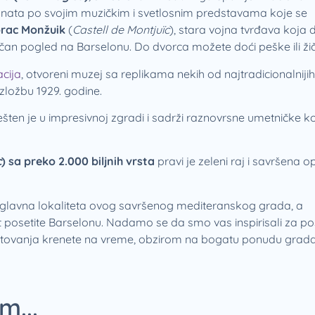
nata po svojim muzičkim i svetlosnim predstavama koje se
rac Monžuik
(
Castell de Montjuïc
), stara vojna tvrđava koja
tičan pogled na Barselonu. Do dvorca možete doći peške ili ž
cija
, otvoreni muzej sa replikama nekih od najtradicionalnijih
zložbu 1929. godine.
ten je u impresivnoj zgradi i sadrži raznovrsne umetničke ko
c
) sa preko 2.000 biljnih vrsta
pravi je zeleni raj i savršena o
i glavna lokaliteta ovog savršenog mediteranskog grada, a
t posetite Barselonu. Nadamo se da smo vas inspirisali za po
tovanja krenete na vreme, obzirom na bogatu ponudu grada
m...