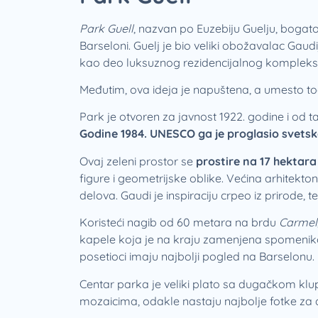
Park Guell
, nazvan po Euzebiju Guelju, bogat
Barseloni. Guelj je bio veliki obožavalac Gaud
kao deo luksuznog rezidencijalnog kompleks
Međutim, ova ideja je napuštena, a umesto toga
Park je otvoren za javnost 1922. godine i od t
Godine 1984. UNESCO ga je proglasio svet
Ovaj zeleni prostor se
prostire na 17 hektara
figure i geometrijske oblike. Većina arhitek
delova. Gaudi je inspiraciju crpeo iz prirode, t
Koristeći nagib od 60 metara na brdu
Carmel
kapele koja je na kraju zamenjena spomen
posetioci imaju najbolji pogled na Barselonu.
Centar parka je veliki plato sa dugačkom klu
mozaicima, odakle nastaju najbolje fotke za