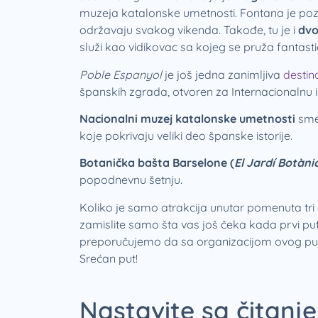
muzeja katalonske umetnosti. Fontana je poz
održavaju svakog vikenda. Takođe, tu je i
dvo
služi kao vidikovac sa kojeg se pruža fantas
Poble Espanyol
je još jedna zanimljiva
destina
španskih zgrada, otvoren za Internacionalnu i
Nacionalni muzej katalonske umetnosti
smeš
koje pokrivaju veliki deo španske istorije.
Botanička bašta Barselone (
El Jardí Botàni
popodnevnu šetnju.
Koliko je samo atrakcija unutar pomenuta tr
zamislite samo šta vas još čeka kada prvi pu
preporučujemo da sa organizacijom ovog pu
Srećan put!
Nastavite sa čitanje