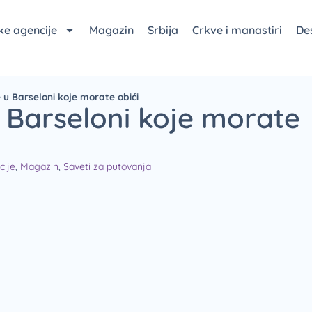
čke agencije
Magazin
Srbija
Crkve i manastiri
Des
e u Barseloni koje morate obići
 u Barseloni koje morate
cije
,
Magazin
,
Saveti za putovanja