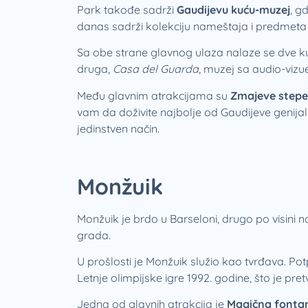
Park takođe sadrži
Gaudijevu kuću-muzej
, g
danas sadrži kolekciju nameštaja i predmeta k
Sa obe strane glavnog ulaza nalaze se dve ku
druga,
Casa del Guarda
, muzej sa audio-vizu
Među glavnim atrakcijama su
Zmajeve stepen
vam da doživite najbolje od Gaudijeve genijal
jedinstven način.
Monžuik
Monžuik je brdo u Barseloni, drugo po visini n
grada.
U prošlosti je Monžuik služio kao tvrđava. Pot
Letnje olimpijske igre 1992. godine, što je pre
Jedna od glavnih atrakcija je
Magična fontan