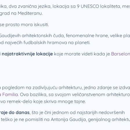
ka, dva zvanična jezika, lokacija sa 9 UNESCO lokaliteta, me
 grad na Mediteranu.
se prosto mora iskusiti.
 Gaudijevih arhitektonskih čuda, fenomenalne hrane, velike pl
d najvećih fudbalskih hramova na planeti.
i najatraktivnije lokacije
koje morate videti kada je
Barselo
 pogledom na zadivljujuću arhitekturu, jedno zdanje se izdva
 Familia
. Ova bazilika, sa svojom veličanstvenom arhitektur
pravo remek-delo koje skriva mnoge tajne.
traje do danas
, što je čini jednom od najstarijih nedovršenih
eško je ne pomisliti na Antonija Gaudija, genijalnog arhitektu 