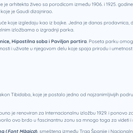
de je arhitekta živeo sa porodicom između 1906. i 1925. godin
oje je Gaudi dizajnirao.
će koje izgledaju kao iz bajke. Jedna je danas prodavnica, 
elnim izložbama o izgradnji parka.
ice, Hipostilna soba i Paviljon portira
. Poseta parku omo
nosti i uživate u njegovom delu koje spaja prirodu i umetnost
akon Tibidaba, koje je postalo jedno od najzanimljivijih podr
puno je renoviran za Internacionalnu izložbu 1929. i ponovo z
tvorilo ovo brdo u fascinantnu zonu sa mnogo toga za videti i r
a (
Font Màgica
)
, smeštena između Trga Španije i Nacional