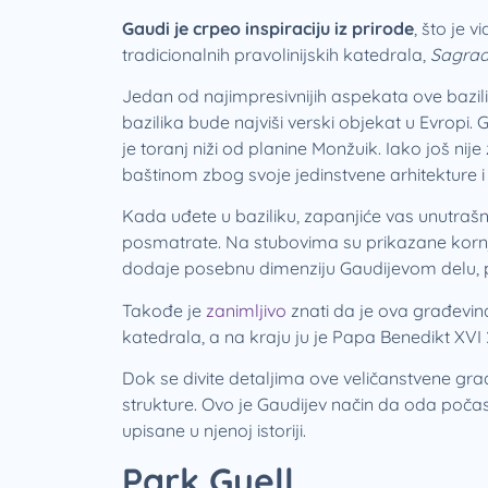
Gaudi je crpeo inspiraciju iz prirode
, što je 
tradicionalnih pravolinijskih katedrala,
Sagrad
Jedan od najimpresivnijih aspekata ove bazili
bazilika bude najviši verski objekat u Evropi.
je toranj niži od planine Monžuik. Iako još nij
baštinom zbog svoje jedinstvene arhitekture i 
Kada uđete u baziliku, zapanjiće vas unutrašnji
posmatrate. Na stubovima su prikazane kornj
dodaje posebnu dimenziju Gaudijevom delu, p
Takođe je
zanimljivo
znati da je ova građevin
katedrala, a na kraju ju je Papa Benedikt XVI
Dok se divite detaljima ove veličanstvene gr
strukture. Ovo je Gaudijev način da oda počast s
upisane u njenoj istoriji.
Park Guell