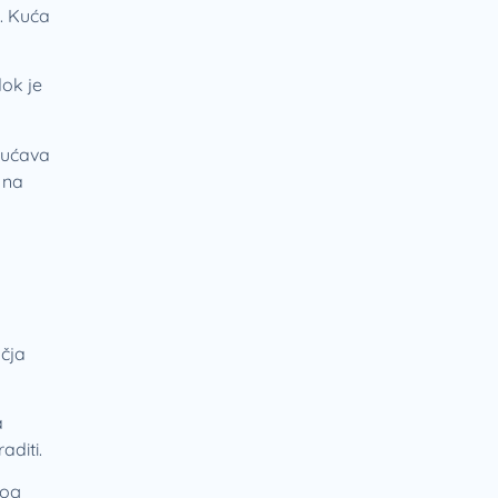
e. Kuća
dok je
gućava
 na
učja
a
aditi.
nog