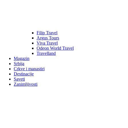
Filip Travel
Argus Tours
Viva Travel
Odeon World Travel
Travelland
Magazin
Srbija
Crkve i manastiri
Destinacije
Saveti
Zanimljivosti