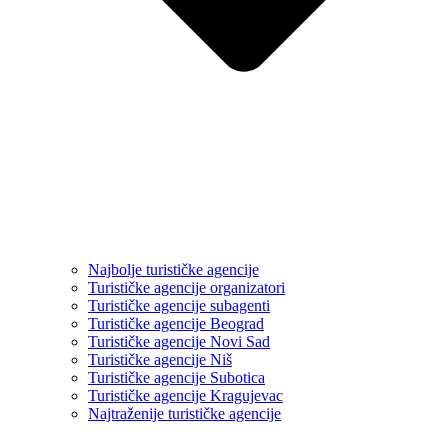
Najbolje turističke agencije
Turističke agencije organizatori
Turističke agencije subagenti
Turističke agencije Beograd
Turističke agencije Novi Sad
Turističke agencije Niš
Turističke agencije Subotica
Turističke agencije Kragujevac
Najtraženije turističke agencije