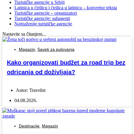
Turističke agencije u Srbiji
Latinica u ćirilicu i ćirilica u latinicu – konvertor teksta
Turističke agencije – organizatori
Turističke agencije: subagenti
Najtraženije turističke agencije
Nastavite sa čitanjem...
Magazin
,
Saveti za putovanja
Kako organizovati budžet za road trip bez
odricanja od doživljaja?
Autor:
Travelist
04.08.2026.
Destinacije
,
Magazin