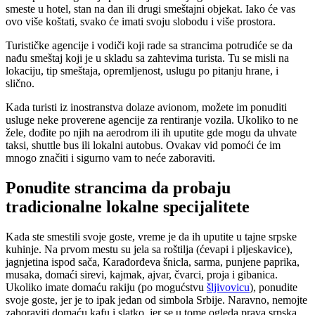
smeste u hotel, stan na dan ili drugi smeštajni objekat. Iako će vas
ovo više koštati, svako će imati svoju slobodu i više prostora.
Turističke agencije i vodiči koji rade sa strancima potrudiće se da
nađu smeštaj koji je u skladu sa zahtevima turista. Tu se misli na
lokaciju, tip smeštaja, opremljenost, uslugu po pitanju hrane, i
slično.
Kada turisti iz inostranstva dolaze avionom, možete im ponuditi
usluge neke proverene agencije za rentiranje vozila. Ukoliko to ne
žele, dođite po njih na aerodrom ili ih uputite gde mogu da uhvate
taksi, shuttle bus ili lokalni autobus. Ovakav vid pomoći će im
mnogo značiti i sigurno vam to neće zaboraviti.
Ponudite strancima da probaju
tradicionalne lokalne specijalitete
Kada ste smestili svoje goste, vreme je da ih uputite u tajne srpske
kuhinje. Na prvom mestu su jela sa roštilja (ćevapi i pljeskavice),
jagnjetina ispod sača, Karađorđeva šnicla, sarma, punjene paprika,
musaka, domaći sirevi, kajmak, ajvar, čvarci, proja i gibanica.
Ukoliko imate domaću rakiju (po mogućstvu
šljivovicu
), ponudite
svoje goste, jer je to ipak jedan od simbola Srbije. Naravno, nemojte
zaboraviti domaću kafu i slatko, jer se u tome ogleda prava srpska