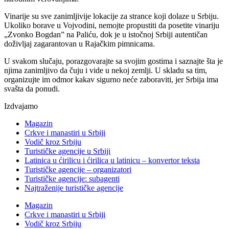
Vinarije su sve zanimljivije lokacije za strance koji dolaze u Srbiju.
Ukoliko borave u Vojvodini, nemojte propustiti da posetite vinariju
„Zvonko Bogdan” na Paliću, dok je u istočnoj Srbiji autentičan
doživljaj zagarantovan u Rajačkim pimnicama.
U svakom slučaju, porazgovarajte sa svojim gostima i saznajte šta je
njima zanimljivo da čuju i vide u nekoj zemlji. U skladu sa tim,
organizujte im odmor kakav sigurno neće zaboraviti, jer Srbija ima
svašta da ponudi.
Izdvajamo
Magazin
Crkve i manastiri u Srbiji
Vodič kroz Srbiju
Turističke agencije u Srbiji
Latinica u ćirilicu i ćirilica u latinicu – konvertor teksta
Turističke agencije – organizatori
Turističke agencije: subagenti
Najtraženije turističke agencije
Magazin
Crkve i manastiri u Srbiji
Vodič kroz Srbiju