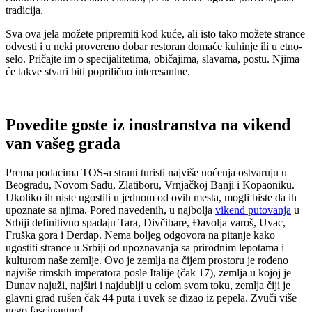
tradicija.
Sva ova jela možete pripremiti kod kuće, ali isto tako možete strance
odvesti i u neki provereno dobar restoran domaće kuhinje ili u etno-
selo. Pričajte im o specijalitetima, običajima, slavama, postu. Njima
će takve stvari biti poprilično interesantne.
Povedite goste iz inostranstva na vikend
van vašeg grada
Prema podacima TOS-a strani turisti najviše noćenja ostvaruju u
Beogradu, Novom Sadu, Zlatiboru, Vrnjačkoj Banji i Kopaoniku.
Ukoliko ih niste ugostili u jednom od ovih mesta, mogli biste da ih
upoznate sa njima. Pored navedenih, u najbolja
vikend putovanja
u
Srbiji definitivno spadaju Tara, Divčibare, Đavolja varoš, Uvac,
Fruška gora i Đerdap. Nema boljeg odgovora na pitanje kako
ugostiti strance u Srbiji od upoznavanja sa prirodnim lepotama i
kulturom naše zemlje. Ovo je zemlja na čijem prostoru je rođeno
najviše rimskih imperatora posle Italije (čak 17), zemlja u kojoj je
Dunav najuži, najširi i najdublji u celom svom toku, zemlja čiji je
glavni grad rušen čak 44 puta i uvek se dizao iz pepela. Zvuči više
nego fascinantno!