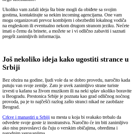
Ukoliko vam zafali ideja šta biste mogli da obiđete sa svojim
gostima, kontaktirajte sa nekim incoming agencijama. One vam
mogu organizovati prevoz kombijem i obezbediti lokalnog vodiča
na engleskom ili eventualno nekom drugom stranom jeziku. Nećete
imati o čemu da brinete, a možete se i vi odlično zabaviti i saznati
pregršt zanimljivih informacija.
Još nekoliko ideja kako ugostiti strance u
Srbiji
Bez obzira na godine, ljudi vole da se dobro provedu, naročito kada
putuju van svoje zemlje. Zato je uvek zanimljivo strane turiste
izvesti u kafanu sa živom muzikom ili na neki splav ukoliko boravite
u Beogradu. Prestonica Srbije je poznata kao grad odličnog noćnog
provoda, pa je to najčešći razlog zašto stranci nikad ne zaobilaze
Beograd.
Crkve i manastiri u Srbiji
su mesta u koja bi svakako trebalo da
odvedete svoje goste iz inostranstva. Naročito će im biti zanimljivo
ako nisu pravoslavci da čuju o verskim običajima, obredima i
narodnim verovanjima.