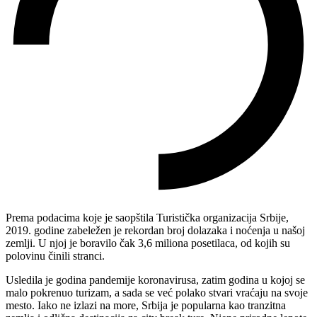
Prema podacima koje je saopštila Turistička organizacija Srbije,
2019. godine zabeležen je rekordan broj dolazaka i noćenja u našoj
zemlji. U njoj je boravilo čak 3,6 miliona posetilaca, od kojih su
polovinu činili stranci.
Usledila je godina pandemije koronavirusa, zatim godina u kojoj se
malo pokrenuo turizam, a sada se već polako stvari vraćaju na svoje
mesto. Iako ne izlazi na more, Srbija je popularna kao tranzitna