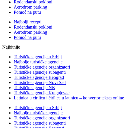
Rođendanski pokloni
Aerodrom parking
Pomoć na putu
Najbolji recepti
Rođendanski pokloni
Aerodrom parking
Pomoć na putu
Najbitnije
Turističke agencije u Srbiji
Najbolje turističke agencije
Turističke agencije organizatori
Turističke agencije subagenti
Turističke agencije Beograd
Turističke agencije Novi Sad
Turističke agencije Niš
Turističke agencije Kragujevac
Latinica u ćirilicu i ćirilica u latinicu – konvertor teksta online
Turističke agencije u Srbiji
Najbolje turističke agencije
Turističke agencije organizatori
Turističke agencije subagenti