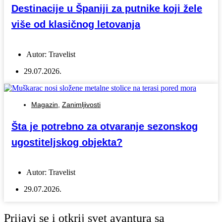
Destinacije u Španiji za putnike koji žele
više od klasičnog letovanja
Autor:
Travelist
29.07.2026.
Magazin
,
Zanimljivosti
Šta je potrebno za otvaranje sezonskog
ugostiteljskog objekta?
Autor:
Travelist
29.07.2026.
Prijavi se i otkrij svet avantura sa