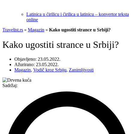
Latinica u ćirilicu i ćirilica u latinicu – konvertor teksta
online
Travelist.rs
»
Magazin
»
Kako ugostiti strance u Srbiji?
Kako ugostiti strance u Srbiji?
Objavljeno: 23.05.2022.
Ažurirano: 23.05.2022.
Magazin
,
Vodič kroz Srbiju
,
Zanimljivosti
Sadržaj: