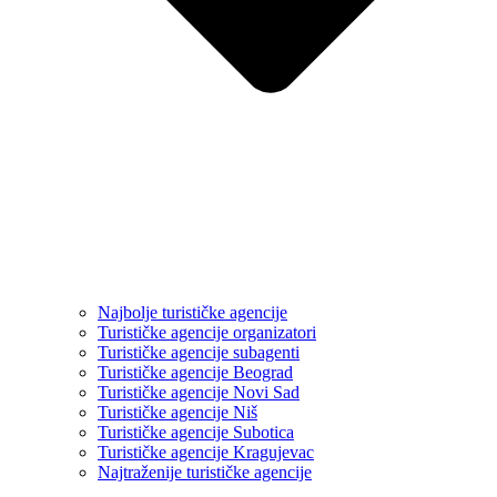
Najbolje turističke agencije
Turističke agencije organizatori
Turističke agencije subagenti
Turističke agencije Beograd
Turističke agencije Novi Sad
Turističke agencije Niš
Turističke agencije Subotica
Turističke agencije Kragujevac
Najtraženije turističke agencije