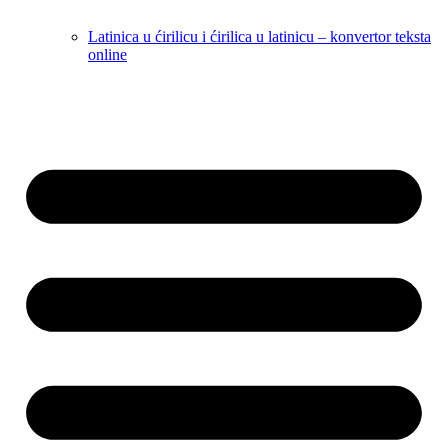
Latinica u ćirilicu i ćirilica u latinicu – konvertor teksta
online