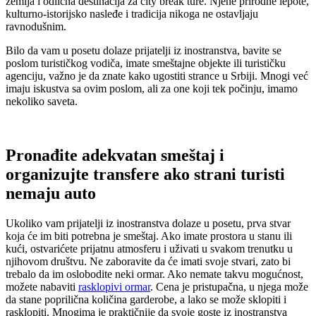
zemlja i odlična destinacija za city break ture. Njene prirodne lepote,
kulturno-istorijsko nasleđe i tradicija nikoga ne ostavljaju
ravnodušnim.
Bilo da vam u posetu dolaze prijatelji iz inostranstva, bavite se
poslom turističkog vodiča, imate smeštajne objekte ili turističku
agenciju, važno je da znate kako ugostiti strance u Srbiji. Mnogi već
imaju iskustva sa ovim poslom, ali za one koji tek počinju, imamo
nekoliko saveta.
Pronađite adekvatan smeštaj i
organizujte transfere ako strani turisti
nemaju auto
Ukoliko vam prijatelji iz inostranstva dolaze u posetu, prva stvar
koja će im biti potrebna je smeštaj. Ako imate prostora u stanu ili
kući, ostvarićete prijatnu atmosferu i uživati u svakom trenutku u
njihovom društvu. Ne zaboravite da će imati svoje stvari, zato bi
trebalo da im oslobodite neki ormar. Ako nemate takvu mogućnost,
možete nabaviti
rasklopivi ormar
. Cena je pristupačna, u njega može
da stane poprilična količina garderobe, a lako se može sklopiti i
rasklopiti. Mnogima je praktičnije da svoje goste iz inostranstva