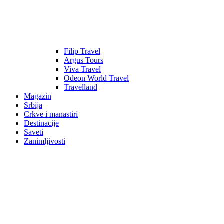
Filip Travel
Argus Tours
Viva Travel
Odeon World Travel
Travelland
Magazin
Srbija
Crkve i manastiri
Destinacije
Saveti
Zanimljivosti