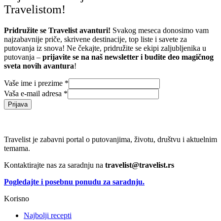
Travelistom!
Pridružite se Travelist avanturi!
Svakog meseca donosimo vam
najzabavnije priče, skrivene destinacije, top liste i savete za
putovanja iz snova! Ne čekajte, pridružite se ekipi zaljubljenika u
putovanja –
prijavite se na naš newsletter i budite deo magičnog
sveta novih avantura
!
Vaše ime i prezime
*
Vaša e-mail adresa
*
Prijava
Travelist je zabavni portal o putovanjima, životu, društvu i aktuelnim
temama.
Kontaktirajte nas za saradnju na
travelist@travelist.rs
Pogledajte i posebnu ponudu za saradnju.
Korisno
Najbolji recepti