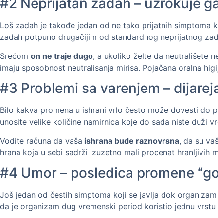
#2 Neprijatan zadah – uzrokuje g
Loš zadah je takođe jedan od ne tako prijatnih simptoma k
zadah potpuno drugačijim od standardnog neprijatnog zad
Srećom
on ne traje dugo
, a ukoliko želte da neutrališet
imaju sposobnost neutralisanja mirisa. Pojačana oralna hig
#3 Problemi sa varenjem – dijareja
Bilo kakva promena u ishrani vrlo često može dovesti do p
unosite velike količine namirnica koje do sada niste duži 
Vodite računa da vaša
ishrana bude raznovrsna
, da su va
hrana koja u sebi sadrži izuzetno mali procenat hranljivi
#4 Umor – posledica promene “gor
Još jedan od čestih simptoma koji se javlja dok organizam
da je organizam dug vremenski period koristio jednu vrstu 