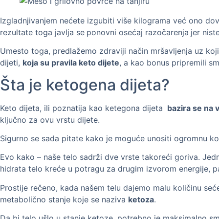
Izgladnjivanjem nećete izgubiti više kilograma već ono do
rezultate toga javlja se
ponovni osećaj razočarenja
jer nis
Umesto toga, predlažemo zdraviji način mršavljenja uz koji
dijeti,
koja su pravila keto dijete
, a kao bonus pripremili s
Šta je ketogena dijeta?
Keto dijeta, ili poznatija kao ketegona dijeta
bazira se na 
ključno za ovu vrstu dijete.
Sigurno se sada pitate kako je moguće unositi ogromnu količ
Evo kako – naše telo sadrži dve vrste takoreći goriva. Jedn
hidrata telo kreće u potragu za drugim izvorom energije, 
Prostije rečeno, kada našem telu dajemo malu količinu sećer
metabolično stanje koje se naziva
ketoza
.
Da bi telo ušlo u stanje ketoze, potrebno je maksimalno sma