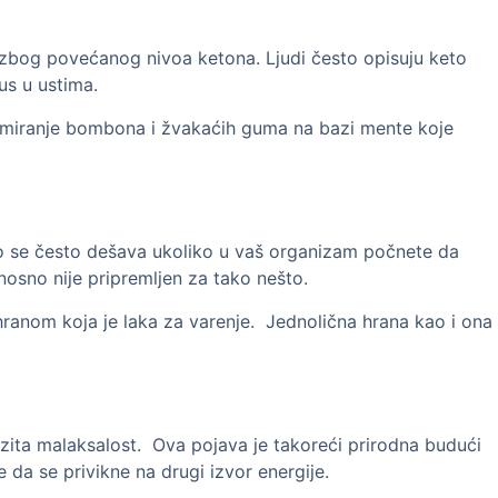
e zbog povećanog nivoa ketona. Ljudi često opisuju keto
us u ustima.
nzumiranje bombona i žvakaćih guma na bazi mente koje
Ovo se često dešava ukoliko u vaš organizam počnete da
nosno nije pripremljen za tako nešto.
ranom koja je laka za varenje. Jednolična hrana kao i ona
azita malaksalost. Ova pojava je takoreći prirodna budući
da se privikne na drugi izvor energije.