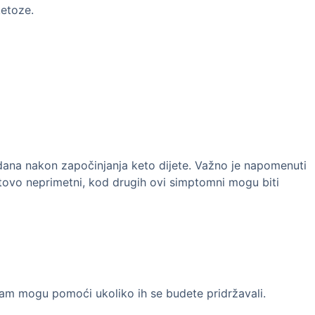
ketoze.
ana nakon započinjanja keto dijete. Važno je napomenuti
tovo neprimetni, kod drugih ovi simptomni mogu biti
 vam mogu pomoći ukoliko ih se budete pridržavali.