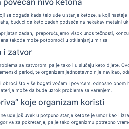
a povećan nivo ketona
oji se događa kada telo uđe u stanje ketoze, a koji nastaj
aha, budući da keto zadah podseća na nekakav metalni uk
e neprijatan zadah, preporučujemo visok unos tečnosti, ko
ijena takođe može potpomoći u otklanjanju mirisa.
 i zatvor
roblema sa zatvorom, pa je tako i u slučaju keto dijete. 
vremenski period, te organizam jednostavno nije navikao, od
ši obroci što više bogati voćem i povrćem, odnosno onom h
h materija može da bude uzrok problema sa varenjem.
iva” koje organizam koristi
 ne uđe još uvek u potpuno stanje ketoze je umor kao i izr
goriva za pokretanje, pa je tako organizmu potrebno vreme 