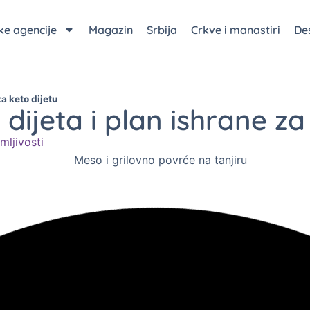
čke agencije
Magazin
Srbija
Crkve i manastiri
Des
za keto dijetu
 dijeta i plan ishrane za
mljivosti