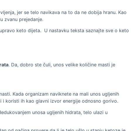
jenja, jer se telo navikava na to da ne dobija hranu. Kao
ru zvanu prejedanje.
 upravo keto dijeta. U nastavku teksta saznajte sve o keto
rata
. Da, dobro ste čuli, unos velike količine masti je
 masti. Kada organizam naviknete na mali unos ugljenih
 i koristi ih kao glavni izvor energije odnosno gorivo.
Redukovanjem unosa ugljenih hidrata, telo ulazi u
an od načina provere da li je telo ušlo u stanju ketoze je