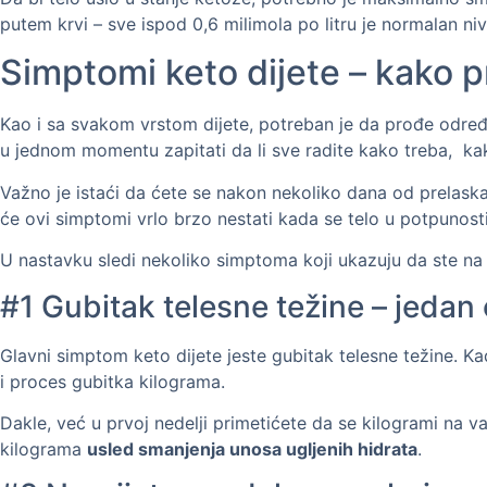
putem krvi – sve ispod 0,6 milimola po litru je normalan niv
Simptomi keto dijete – kako p
Kao i sa svakom vrstom dijete, potreban je da prođe određen
u jednom momentu zapitati da li sve radite kako treba, kak
Važno je istaći da ćete se nakon nekoliko dana od prelaska
će ovi simptomi vrlo brzo nestati kada se telo u potpunost
U nastavku sledi nekoliko simptoma koji ukazuju da ste n
#1 Gubitak telesne težine – jeda
Glavni simptom keto dijete jeste gubitak telesne težine. K
i proces gubitka kilograma.
Dakle, već u prvoj nedelji primetićete da se kilogrami na v
kilograma
usled smanjenja unosa ugljenih hidrata
.