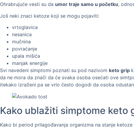
Ohrabrujuće vesti su da
umor traje samo u početku
, odno
Još neki znaci ketoze koji se mogu pojaviti:
vrtoglavica
nesanica
mučnina
povraćanje
upala mišića
manjak energije
Svi navedeni simptomi poznati su pod nazivom
keto grip
k
da ne mora da znači da će svaka osoba osećati ove simtpom
itekako izraženi pa se vrlo često dogodi da osoba odust
Kako ublažiti simptome keto 
Kako bi period prilagođavanja organizma na stanje ketoze p