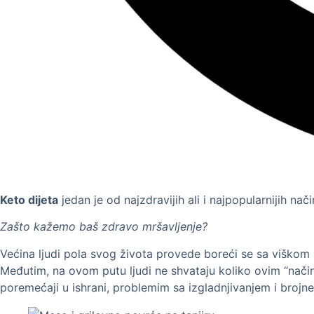
Keto dijeta
jedan je od najzdravijih ali i najpopularnijih na
Zašto kažemo baš zdravo mršavljenje?
Većina ljudi pola svog života provede boreći se sa viškom 
Međutim, na ovom putu ljudi ne shvataju koliko ovim “nači
poremećaji u ishrani, problemim sa izgladnjivanjem i brojn