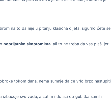
rom na to da nije u pitanju klasična dijeta, sigurno ćete se
lo
neprijatnim simptomima
, ali to ne treba da vas plaši jer
ne obroke tokom dana, nema sumnje da će vrlo brzo nastupiti
a izbacuje svu vode, a zatim i dolazi do gubitka samih