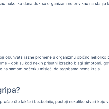
sno nekoliko dana dok se organizam ne privikne na stanje 
oji obuhvata razne promene u organizmu obično nekoliko d
e – dok su kod nekih prisutni izrazito blagi simptomi, go
ane na samom početku misleći da tegobama nema kraja.
gripa?
rošao što lakše i bezbolnije, postoji nekoliko stvari koje