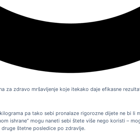
čina za zdravo mršavljenje koje itekako daje efikasne rezulta
kilograma pa tako sebi pronalaze rigorozne dijete ne bi li 
nom ishrane” mogu naneti sebi štete više nego koristi – m
e druge štetne posledice po zdravlje.