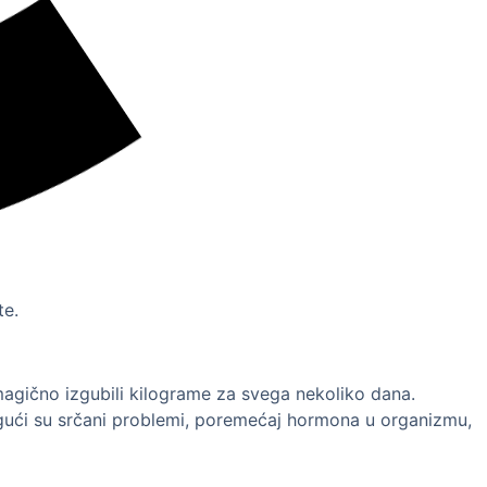
te.
magično izgubili kilograme za svega nekoliko dana.
ogući su srčani problemi, poremećaj hormona u organizmu,