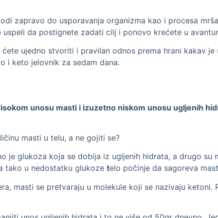
vodi zapravo do usporavanja organizma kao i procesa mršavl
te uspeli da postignete zadati cilj i ponovo krećete u avantu
 ćete ujedno stvoriti i pravilan odnos prema hrani kakav je
mo i keto jelovnik za sedam dana.
visokom unosu masti i izuzetno niskom unosu ugljenih hid
inu masti u telu, a ne gojiti se?
o je glukoza koja se dobija iz ugljenih hidrata, a drugo su
pa tako u nedostatku glukoze
t
elo počinje da sagoreva masti
a, masti se pretvaraju u molekule koji se nazivaju ketoni. 
njiti unos ugljenih hidrata i to ne više od 50gr dnevno. Jed