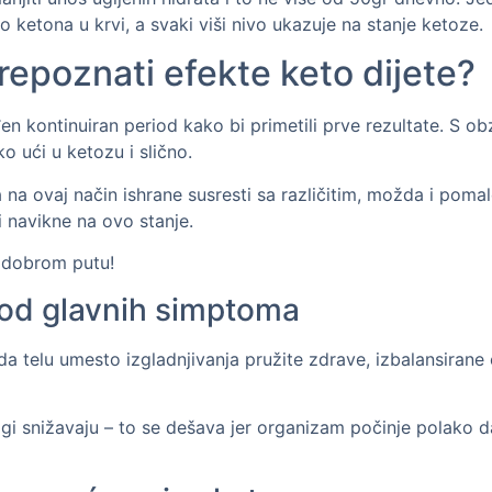
o ketona u krvi, a svaki viši nivo ukazuje na stanje ketoze.
repoznati efekte keto dijete?
 kontinuiran period kako bi primetili prve rezultate. S obzi
o ući u ketozu i slično.
 na ovaj način ishrane susresti sa različitim, možda i poma
i navikne na ovo stanje.
a dobrom putu!
n od glavnih simptoma
ada telu umesto izgladnjivanja pružite zdrave, izbalansira
agi snižavaju – to se dešava jer organizam počinje polako d