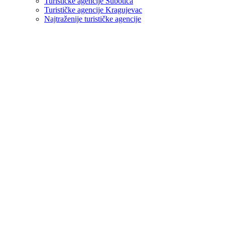
Turističke agencije Subotica
Turističke agencije Kragujevac
Najtraženije turističke agencije