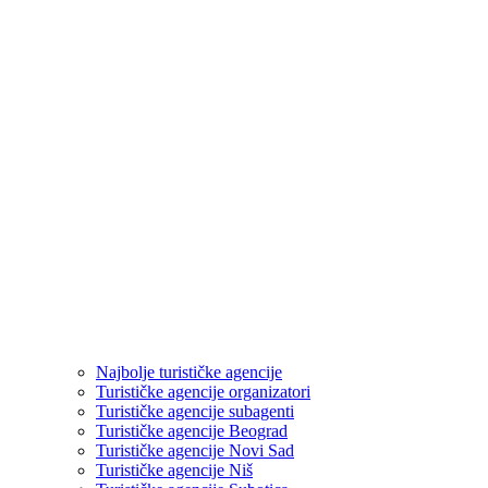
Najbolje turističke agencije
Turističke agencije organizatori
Turističke agencije subagenti
Turističke agencije Beograd
Turističke agencije Novi Sad
Turističke agencije Niš