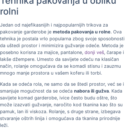
Tehnika pakovanja u obliku
rolni
Jedan od najefikasnijih i najpopularnijih trikova za
pakovanje garderobe je
metoda pakovanja u rolne
. Ova
tehnika je postala vrlo popularna zbog svoje sposobnosti
da uštedi prostor i minimizira gužvanje odeće. Metoda je
posebno korisna za majice, pantalone,
donji veš
, čarape i
lakše džempere. Umesto da savijete odeću na klasičan
način, rolanje omogućava da se komadi stisnu i zauzmu
mnogo manje prostora u vašem koferu ili torbi.
Kada se odeća rola, ne samo da se štedi prostor, već se i
smanjuje mogućnost da se odeća
nabora ili gužva
. Kada
savijete komad garderobe, ivice često budu oštre, što
može izazvati gužvanje, naročito kod tkanina kao što su
pamuk, lan ili viskoza. Rolanje, s druge strane, izbegava
stvaranje oštrih linija i omogućava da tkanina prirodnije
leži.