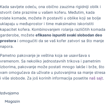
Kada savijete odeću, ona obično zauzima rigidniji oblik i
stvorit ćete praznine u vašem koferu. Međutim, kada
rolate komade, možete ih postaviti u oblike koji se bolje
uklapaju u međuprostor i time maksimalno iskoristiti
kapacitet kofera. Kombinovanjem rolanja različitih komada
garderobe, možete
efikasno ispuniti svaki slobodan deo
prostora
i omogućiti da se vaš kofer zatvori sa što manje
napora.
Pametno pakovanje je veština koja se usavršava s
vremenom. Sa nekoliko jednostavnih trikova i pametnim
izborima, pakovanje može postati mnogo lakše i brže, što
vam omogućava da uživate u putovanjima sa manje stresa
i više slobode. Za još korinih informacija posetite
naš sajt
.
Izdvajamo
Magazin