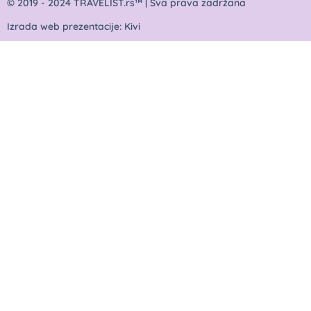
© 2019 - 2024 TRAVELIST.rs™ | Sva prava zadržana
Izrada web prezentacije: Kivi