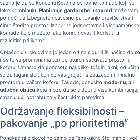
važno je da se koncentrišete na osnovne komade koji se
lako kombinuju.
Planiranje garderobe unapred
može vam
pomoći da izbegnete nesvesno pakovanje previše stvari,
čime štedite prostor. Izaberite jednostavne i višenamenske
komade koje možete lako kombinovati i koristiti u
različitim prilikama.
Oblačenje u slojevima je jedan od najsigurnijih načina da se
nosite sa promenama temperature i sačuvate prostor u
koferu. Umesto da ponesete nekoliko teških jakni, odlučite
se za lagani sloj, koji će vas grejati, a zauzeće minimalno
prostora u vašem koferu. Takođe, ponesite
modernu, ali
udobnu obuću
koja može da se uklopi u više kombinacija,
smanjujući potrebu za višestrukim parovima.
Održavanje fleksibilnosti –
pakovanje „po prioritetima“
Ponekad nije dovoljno samo da “spakujete što manje”, već