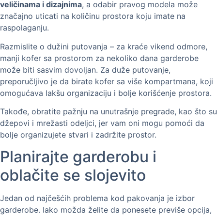
veličinama i dizajnima
, a odabir pravog modela može
značajno uticati na količinu prostora koju imate na
raspolaganju.
Razmislite o dužini putovanja – za kraće vikend odmore,
manji kofer sa prostorom za nekoliko dana garderobe
može biti sasvim dovoljan. Za duže putovanje,
preporučljivo je da birate kofer sa više kompartmana, koji
omogućava lakšu organizaciju i bolje korišćenje prostora.
Takođe, obratite pažnju na unutrašnje pregrade, kao što su
džepovi i mrežasti odeljci, jer vam oni mogu pomoći da
bolje organizujete stvari i zadržite prostor.
Planirajte garderobu i
oblačite se slojevito
Jedan od najčešćih problema kod pakovanja je izbor
garderobe. Iako možda želite da ponesete previše opcija,