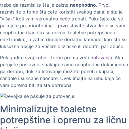
treba da razmislite šta je zaista
neophodno
. Prvo,
razmislite o tome šta ćete koristiti svakog dana, a šta je
“višak” koji vam verovatno neće trebati. Pokušajte da se
pakujete po prioritetima – prvo stavite stvari koje su vam
neophodne (kao što su odeća, toaletne potrepštine i
elektronika), a zatim dodajte dodatne komade, kao što su
luksuzne opcije za večernje izlaske ili dodatni par obuće.
Prilagodite svoj kofer i torbu prema vrsti
putovanja
. Ako
putujete poslovno, spakujte samo neophodne dokumente i
garderobu, dok za letovanje možete poneti i kupaći,
sandale i sunčane naočare. Uvek imajte na umu koja će
vam oprema biti zaista potrebna.
Minimalizujte toaletne
potrepštine i opremu za ličnu