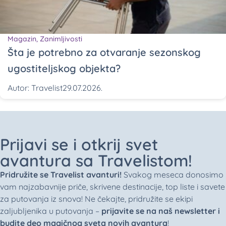
Magazin
,
Zanimljivosti
Šta je potrebno za otvaranje sezonskog
ugostiteljskog objekta?
Autor:
Travelist
29.07.2026.
Prijavi se i otkrij svet
avantura sa Travelistom!
Pridružite se Travelist avanturi!
Svakog meseca donosimo
vam najzabavnije priče, skrivene destinacije, top liste i savete
za putovanja iz snova! Ne čekajte, pridružite se ekipi
zaljubljenika u putovanja –
prijavite se na naš newsletter i
budite deo magičnog sveta novih avantura
!