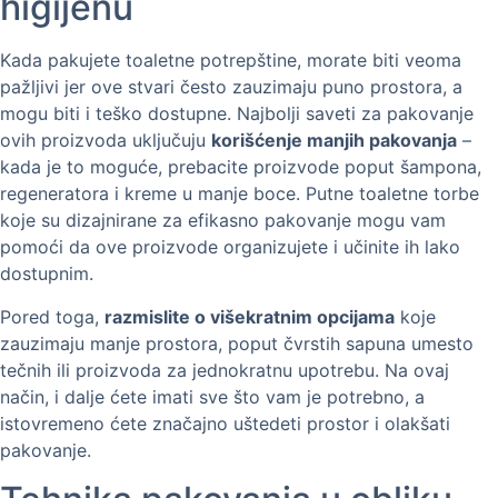
higijenu
Kada pakujete toaletne potrepštine, morate biti veoma
pažljivi jer ove stvari često zauzimaju puno prostora, a
mogu biti i teško dostupne. Najbolji saveti za pakovanje
ovih proizvoda uključuju
korišćenje manjih pakovanja
–
kada je to moguće, prebacite proizvode poput šampona,
regeneratora i kreme u manje boce. Putne toaletne torbe
koje su dizajnirane za efikasno pakovanje mogu vam
pomoći da ove proizvode organizujete i učinite ih lako
dostupnim.
Pored toga,
razmislite o višekratnim opcijama
koje
zauzimaju manje prostora, poput čvrstih sapuna umesto
tečnih ili proizvoda za jednokratnu upotrebu. Na ovaj
način, i dalje ćete imati sve što vam je potrebno, a
istovremeno ćete značajno uštedeti prostor i olakšati
pakovanje.