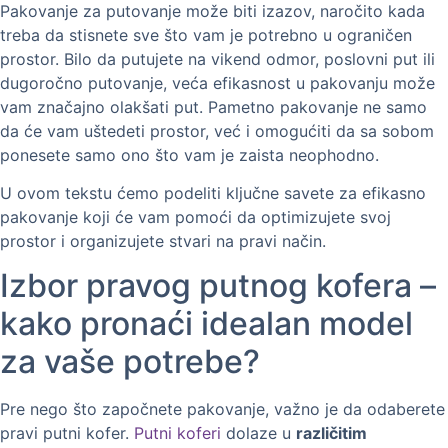
Pakovanje za putovanje može biti izazov, naročito kada
treba da stisnete sve što vam je potrebno u ograničen
prostor. Bilo da putujete na vikend odmor, poslovni put ili
dugoročno putovanje, veća efikasnost u pakovanju može
vam značajno olakšati put. Pametno pakovanje ne samo
da će vam uštedeti prostor, već i omogućiti da sa sobom
ponesete samo ono što vam je zaista neophodno.
U ovom tekstu ćemo podeliti ključne savete za efikasno
pakovanje koji će vam pomoći da optimizujete svoj
prostor i organizujete stvari na pravi način.
Izbor pravog putnog kofera –
kako pronaći idealan model
za vaše potrebe?
Pre nego što započnete pakovanje, važno je da odaberete
pravi putni kofer.
Putni koferi
dolaze u
različitim