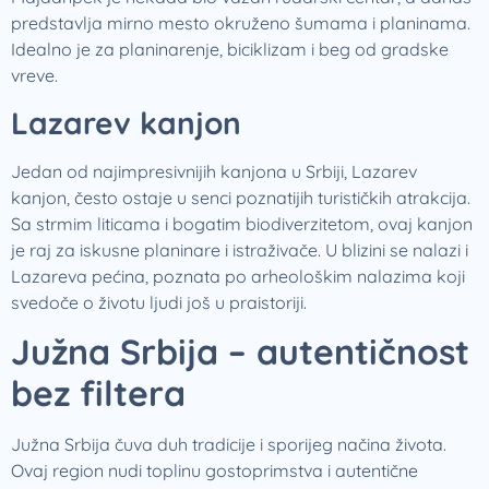
predstavlja mirno mesto okruženo šumama i planinama.
Idealno je za planinarenje, biciklizam i beg od gradske
vreve.
Lazarev kanjon
Jedan od najimpresivnijih kanjona u Srbiji, Lazarev
kanjon, često ostaje u senci poznatijih turističkih atrakcija.
Sa strmim liticama i bogatim biodiverzitetom, ovaj kanjon
je raj za iskusne planinare i istraživače. U blizini se nalazi i
Lazareva pećina, poznata po arheološkim nalazima koji
svedoče o životu ljudi još u praistoriji.
Južna Srbija – autentičnost
bez filtera
Južna Srbija čuva duh tradicije i sporijeg načina života.
Ovaj region nudi toplinu gostoprimstva i autentične