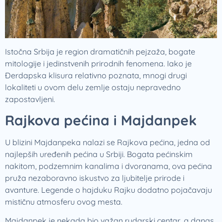
Istočna Srbija je region dramatičnih pejzaža, bogate
mitologije i jedinstvenih prirodnih fenomena. Iako je
Đerdapska klisura relativno poznata, mnogi drugi
lokaliteti u ovom delu zemlje ostaju nepravedno
zapostavljeni.
Rajkova pećina i Majdanpek
U blizini Majdanpeka nalazi se Rajkova pećina, jedna od
najlepših uređenih pećina u Srbiji. Bogata pećinskim
nakitom, podzemnim kanalima i dvoranama, ova pećina
pruža nezaboravno iskustvo za ljubitelje prirode i
avanture. Legende o hajduku Rajku dodatno pojačavaju
mističnu atmosferu ovog mesta.
Majdanpek je nekada bio važan rudarski centar, a danas