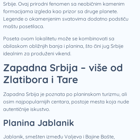
Srbije. Ovaj prirodni fenomen sa neobičnim kamenim
formacijama izgleda kao prizor sa druge planete.
Legende o okamenjenim svatovima dodatno podstiču
maštu posetilaca.
Poseta ovom lokalitetu može se kombinovati sa
obilaskom obližnjih banja i planina, što čini jug Srbije
idealnim za produženi vikend.
Zapadna Srbija – više od
Zlatibora i Tare
Zapadna Srbija je poznata po planinskom turizmu, ali
osim najpopularnijih centara, postoje mesta koja nude
autentičnije iskustvo.
Planina Jablanik
Jablanik, smešten između Valjeva i Bajine Bašte,