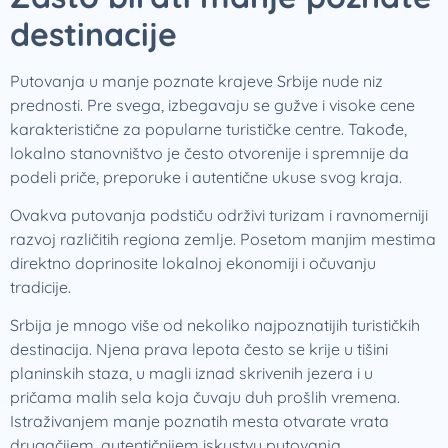
destinacije
Putovanja u manje poznate krajeve Srbije nude niz
prednosti. Pre svega, izbegavaju se gužve i visoke cene
karakteristične za popularne turističke centre. Takođe,
lokalno stanovništvo je često otvorenije i spremnije da
podeli priče, preporuke i autentične ukuse svog kraja.
Ovakva putovanja podstiču održivi turizam i ravnomerniji
razvoj različitih regiona zemlje. Posetom manjim mestima
direktno doprinosite lokalnoj ekonomiji i očuvanju
tradicije.
Srbija je mnogo više od nekoliko najpoznatijih turističkih
destinacija. Njena prava lepota često se krije u tišini
planinskih staza, u magli iznad skrivenih jezera i u
pričama malih sela koja čuvaju duh prošlih vremena.
Istraživanjem manje poznatih mesta otvarate vrata
drugačijem, autentičnijem iskustvu putovanja.