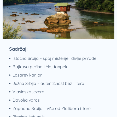
Sadržaj:
Istočna Srbija – spoj misterije i divlje prirode
Rajkova pećina i Majdanpek
Lazarev kanjon
Južna Srbija – autentičnost bez filtera
Vlasinsko jezero
Đavolja varoš
Zapadna Srbija – više od Zlatibora i Tare
Planina Jablanik