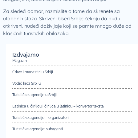
Za sledeći odmor, razmislite o tome da skrenete sa
utabanih staza. Skriveni biseri Srbije čekaju da budu
otkriveni, nudeći doživljaje koji se pamte mnogo duže od
klasičnih turističkih obilazaka.
Izdvajamo
Magazin
Crkve i manastiri u Srbiji
Vodič kroz Srbiju
Turističke agencije u Srbiji
Latinica u ćirilicu i ćirilica u latinicu – konvertor teksta
Turističke agencije – organizatori
Turističke agencije: subagenti