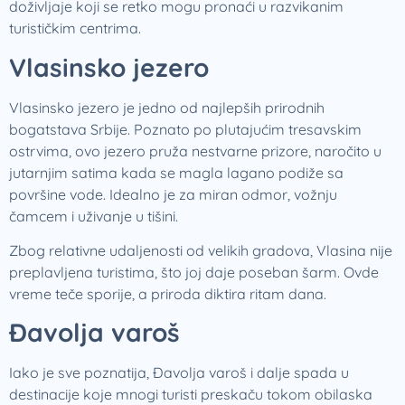
doživljaje koji se retko mogu pronaći u razvikanim
turističkim centrima.
Vlasinsko jezero
Vlasinsko jezero je jedno od najlepših prirodnih
bogatstava Srbije. Poznato po plutajućim tresavskim
ostrvima, ovo jezero pruža nestvarne prizore, naročito u
jutarnjim satima kada se magla lagano podiže sa
površine vode. Idealno je za miran odmor, vožnju
čamcem i uživanje u tišini.
Zbog relativne udaljenosti od velikih gradova, Vlasina nije
preplavljena turistima, što joj daje poseban šarm. Ovde
vreme teče sporije, a priroda diktira ritam dana.
Đavolja varoš
Iako je sve poznatija, Đavolja varoš i dalje spada u
destinacije koje mnogi turisti preskaču tokom obilaska