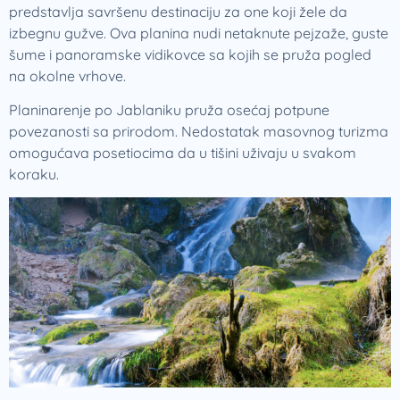
predstavlja savršenu destinaciju za one koji žele da
izbegnu gužve. Ova planina nudi netaknute pejzaže, guste
šume i panoramske vidikovce sa kojih se pruža pogled
na okolne vrhove.
Planinarenje po Jablaniku pruža osećaj potpune
povezanosti sa prirodom. Nedostatak masovnog turizma
omogućava posetiocima da u tišini uživaju u svakom
koraku.