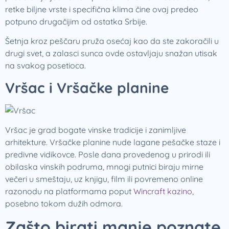
retke biljne vrste i specifična klima čine ovaj predeo
potpuno drugačijim od ostatka Srbije.
Šetnja kroz peščaru pruža osećaj kao da ste zakoračili u
drugi svet, a zalasci sunca ovde ostavljaju snažan utisak
na svakog posetioca.
Vršac i Vršačke planine
Vršac je grad bogate vinske tradicije i zanimljive
arhitekture. Vršačke planine nude lagane pešačke staze i
predivne vidikovce. Posle dana provedenog u prirodi ili
obilaska vinskih podruma, mnogi putnici biraju mirne
večeri u smeštaju, uz knjigu, film ili povremeno online
razonodu na platformama poput
Wincraft kazino
,
posebno tokom dužih odmora.
Zašto birati manje poznate