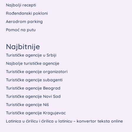
Najbolji recepti
Rođendanski pokloni
Aerodrom parking
Pomoć na putu
Najbitnije
Turističke agencije u Srbiji
Najbolje turističke agencije
Turističke agencije organizatori
Turističke agencije subagenti
Turističke agencije Beograd
Turističke agencije Novi Sad
Turističke agencije Niš
Turističke agencije Kragujevac
Latinica u ćirilicu i ćirilica u latinicu – konvertor teksta online