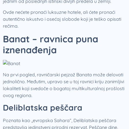
jednim od poslednjih istinski divljih predela u zemlji.
Ovde nećete pronaći luksuzne hotele, ali ćete pronaći
autentično iskustvo i osećaj slobode koji je teško opisati
rečima.
Banat – ravnica puna
iznenađenja
Na prvi pogled, ravničarski pejzaž Banata može delovati
jednolično. Međutim, upravo se u toj ravnici kriju zanimljivi
lokaliteti koji svedoče o bogatoj multikulturalnoj prošlosti
ovog regiona.
Deliblatska peščara
Poznata kao „evropska Sahara“, Deliblatska peščara
predstavlja jedinstveni prirodni rezervat. Peščane dine,