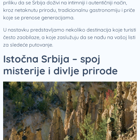
priliku da se Srbija doživi na intimniji i autentičniji način,
kroz netaknutu prirodu, tradicionalnu gastronomiju i priče
koje se prenose generacijama.
U nastavku predstavljamo nekoliko destinacija koje turisti
često zaobilaze, a koje zaslužuju da se nađu na vašoj listi
za sledeće putovanje.
Istočna Srbija – spoj
misterije i divlje prirode