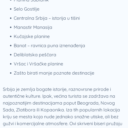
Selo Gostilje
Centralna Srbija – istorija u tišini
Manastir Manasija
Kučajske planine
Banat – ravnica puna iznenađenja
Deliblatska peščara
Vršac i Vršačke planine
Zašto birati manje poznate destinacije
Srbija je zemlja bogate istorije, raznovrsne prirode i
autentične kulture. Ipak, većina turista se zadržava na
najpoznatijim destinacijama poput Beograda, Novog
Sada, Zlatibora ili Kopaonika. Iza tih popularnih lokacija
kriju se mesta koja nude jednako snažne utiske, ali bez
gužvi i komercijalne atmosfere. Ovi skriveni biseri pružaju