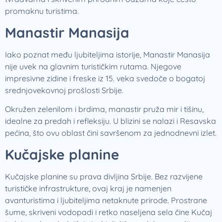
promaknu turistima.
Manastir Manasija
Iako poznat među ljubiteljima istorije, Manastir Manasija
nije uvek na glavnim turističkim rutama. Njegove
impresivne zidine i freske iz 15. veka svedoče o bogatoj
srednjovekovnoj prošlosti Srbije.
Okružen zelenilom i brdima, manastir pruža mir i tišinu,
idealne za predah i refleksiju. U blizini se nalazi i Resavska
pećina, što ovu oblast čini savršenom za jednodnevni izlet.
Kučajske planine
Kučajske planine su prava divljina Srbije. Bez razvijene
turističke infrastrukture, ovaj kraj je namenjen
avanturistima i ljubiteljima netaknute prirode. Prostrane
šume, skriveni vodopadi i retko naseljena sela čine Kučaj