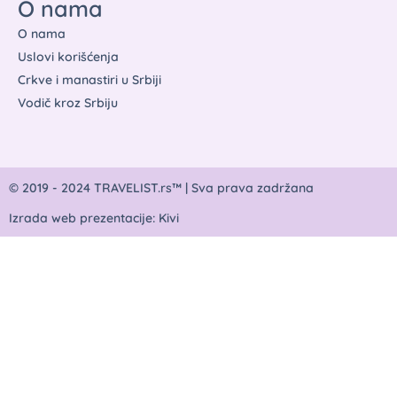
O nama
O nama
Uslovi korišćenja
Crkve i manastiri u Srbiji
Vodič kroz Srbiju
© 2019 - 2024 TRAVELIST.rs™ | Sva prava zadržana
Izrada web prezentacije: Kivi