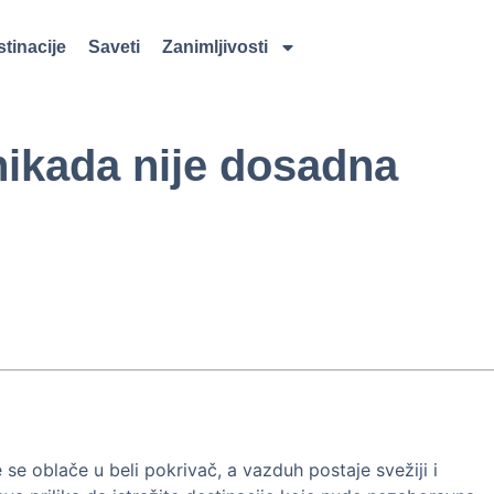
tinacije
Saveti
Zanimljivosti
nikada nije dosadna
e oblače u beli pokrivač, a vazduh postaje svežiji i