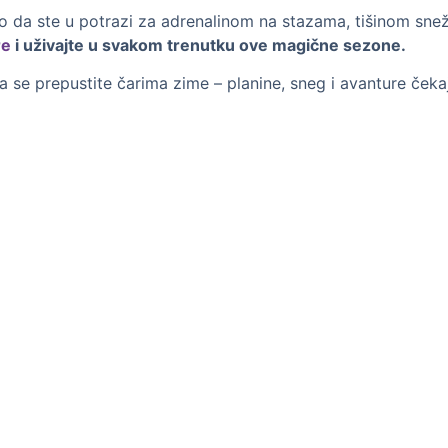
o da ste u potrazi za adrenalinom na stazama, tišinom snežn
re
i uživajte u svakom trenutku ove magične sezone.
 se prepustite čarima zime – planine, sneg i avanture čeka