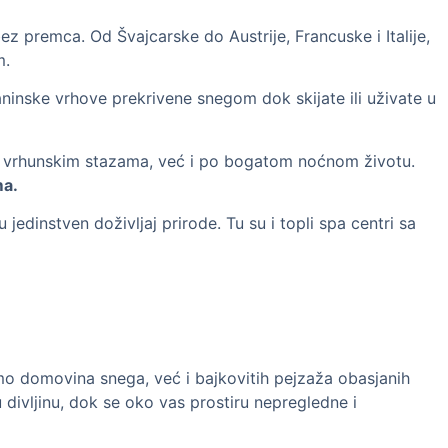
z premca. Od Švajcarske do Austrije, Francuske i Italije,
m.
inske vrhove prekrivene snegom dok skijate ili uživate u
o vrhunskim stazama, već i po bogatom noćnom životu.
ma.
 jedinstven doživljaj prirode. Tu su i topli spa centri sa
mo domovina snega, već i bajkovitih pejzaža obasjanih
vljinu, dok se oko vas prostiru nepregledne i