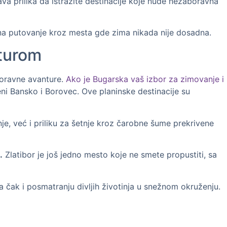
ava prilika da istražite destinacije koje nude nezaboravna
s na putovanje kroz mesta gde zima nikada nije dosadna.
nturom
boravne avanture.
Ako je Bugarska vaš izbor za zimovanje i
eni Bansko i Borovec. Ove planinske destinacije su
e, već i priliku za šetnje kroz čarobne šume prekrivene
.
Zlatibor je još jedno mesto koje ne smete propustiti, sa
 čak i posmatranju divljih životinja u snežnom okruženju.