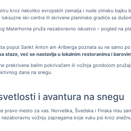
iru kroz nekoliko evropskih zemalja i nude zimsku bajku be
te luksuzne ski-centre ili skrivene planinske gradiće sa dušo
og Materhorna pruža nezaboravno iskustvo – pogled na plan
lišta poput Sankt Anton am Arlberga poznata su ne samo p
a staze, već se nastavlja u lokalnim restoranima i barovi
oline prekrivene belim pokrivačem ili vožnja gondolom pružaju
aktivnog dana na snegu.
svetlosti i avantura na snegu
je pravo mesto za vas. Norveška, Švedska i Finska nisu sa
ezaboravnu vožnju zapregama koje vuku psi kroz snežnu di