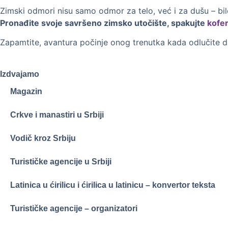
Zimski odmori nisu samo odmor za telo, već i za dušu – bil
Pronađite svoje savršeno zimsko utočište, spakujte
kofe
Zapamtite, avantura počinje onog trenutka kada odlučite da
Izdvajamo
Magazin
Crkve i manastiri u Srbiji
Vodič kroz Srbiju
Turističke agencije u Srbiji
Latinica u ćirilicu i ćirilica u latinicu – konvertor teksta
Turističke agencije – organizatori