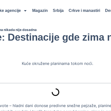
čke agencije
Magazin
Srbija
Crkve i manastiri
Des
ima nikada nije dosadna
e: Destinacije gde zima 
ote – hladni dani donose predivne snežne pejzaže, planine s