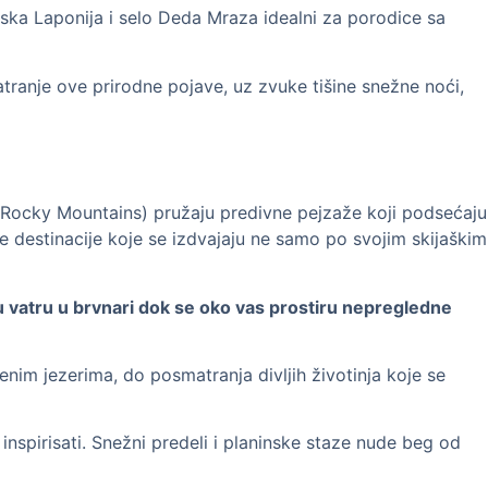
nska Laponija i selo Deda Mraza idealni za porodice sa
ranje ove prirodne pojave, uz zvuke tišine snežne noći,
ne (Rocky Mountains) pružaju predivne pejzaže koji podsećaju
e destinacije koje se izdvajaju ne samo po svojim skijaškim
lu vatru u brvnari dok se oko vas prostiru nepregledne
nim jezerima, do posmatranja divljih životinja koje se
inspirisati. Snežni predeli i planinske staze nude beg od