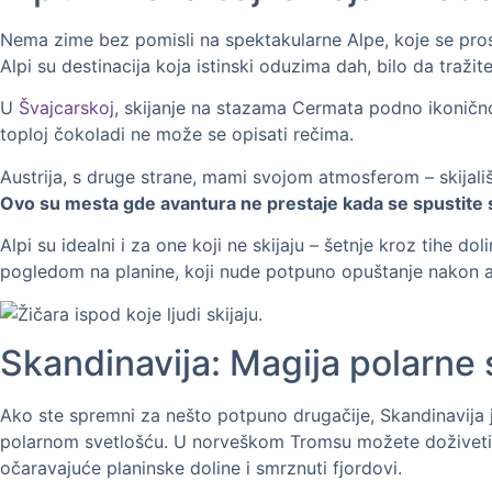
Nema zime bez pomisli na spektakularne Alpe, koje se prost
Alpi su destinacija koja istinski oduzima dah, bilo da traži
U
Švajcarskoj
, skijanje na stazama Cermata podno ikoničn
toploj čokoladi ne može se opisati rečima.
Austrija, s druge strane, mami svojom atmosferom – skija
Ovo su mesta gde avantura ne prestaje kada se spustite s
Alpi su idealni i za one koji ne skijaju – šetnje kroz tihe d
pogledom na planine, koji nude potpuno opuštanje nakon 
Skandinavija: Magija polarne 
Ako ste spremni za nešto potpuno drugačije, Skandinavija 
polarnom svetlošću. U norveškom Tromsu možete doživeti n
očaravajuće planinske doline i smrznuti fjordovi.