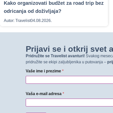
Kako organizovati budžet za road trip bez
odricanja od doživljaja?
Autor:
Travelist
04.08.2026.
Prijavi se i otkrij sve
Pridružite se Travelist avanturi!
Svakog meseca d
pridružite se ekipi zaljubljenika u putovanja –
pri
Vaše ime i prezime
*
Vaša e-mail adresa
*