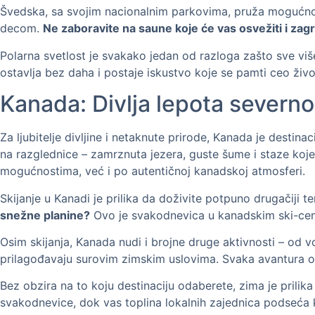
Švedska, sa svojim nacionalnim parkovima, pruža mogućnost 
decom.
Ne zaboravite na saune koje će vas osvežiti i za
Polarna svetlost je svakako jedan od razloga zašto sve viš
ostavlja bez daha i postaje iskustvo koje se pamti ceo živo
Kanada: Divlja lepota sever
Za ljubitelje divljine i netaknute prirode, Kanada je desti
na razglednice – zamrznuta jezera, guste šume i staze koje
mogućnostima, već i po autentičnoj kanadskoj atmosferi.
Skijanje u Kanadi je prilika da doživite potpuno drugačiji 
snežne planine?
Ovo je svakodnevica u kanadskim ski-cen
Osim skijanja, Kanada nudi i brojne druge aktivnosti – od 
prilagođavaju surovim zimskim uslovima. Svaka avantura o
Bez obzira na to koju destinaciju odaberete, zima je prilik
svakodnevice, dok vas toplina lokalnih zajednica podseća k