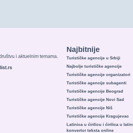
Najbitnije
, društvu i aktuelnim temama.
Turističke agencije u Srbiji
Najbolje turističke agencije
ist.rs
Turističke agencije organizatori
Turističke agencije subagenti
Turističke agencije Beograd
Turističke agencije Novi Sad
Turističke agencije Niš
Turističke agencije Kragujevac
Latinica u ćirilicu i ćirilica u lati
konvertor teksta online