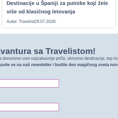
Destinacije u Španiji za putnike koji žele
više od klasičnog letovanja
Autor:
Travelist
29.07.2026.
t avantura sa Travelistom!
onosimo vam najzabavnije priče, skrivene destinacije, top list
javite se na naš newsletter i budite deo magičnog sveta no