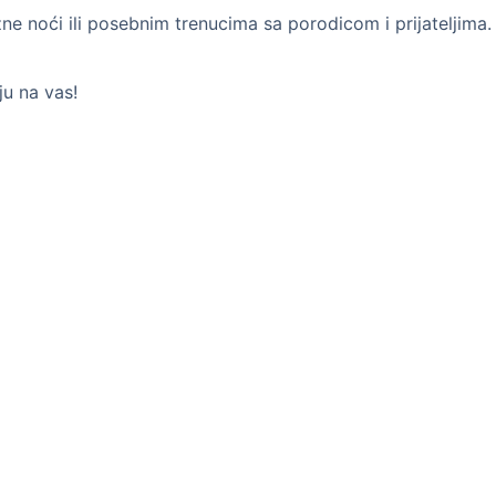
e noći ili posebnim trenucima sa porodicom i prijateljima.
ju na vas!