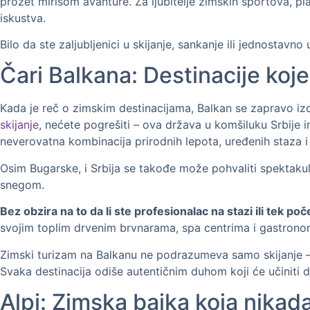
prožet mirisom avanture. Za ljubitelje zimskih sportova, pl
iskustva.
Bilo da ste zaljubljenici u skijanje, sankanje ili jednosta
Čari Balkana: Destinacije ko
Kada je reč o zimskim destinacijama, Balkan se zapravo i
skijanje
, nećete pogrešiti – ova država u komšiluku Srbije 
neverovatna kombinacija prirodnih lepota, uređenih staza i
Osim Bugarske, i Srbija se takođe može pohvaliti spektakul
snegom.
Bez obzira na to da li ste profesionalac na stazi ili tek po
svojim toplim drvenim brvnarama, spa centrima i gastronom
Zimski turizam na Balkanu ne podrazumeva samo skijanje – o
Svaka destinacija odiše autentičnim duhom koji će učiniti 
Alpi: Zimska bajka koja nikada