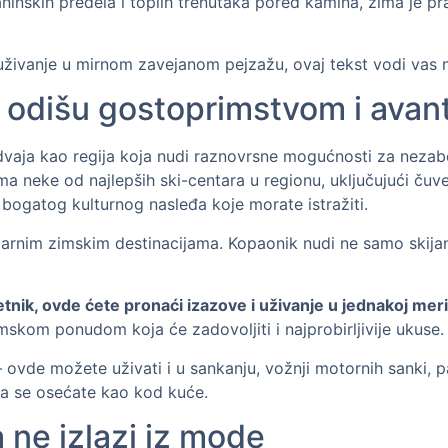
aninskih predela i toplih trenutaka pored kamina, zima je pr
vno uživanje u mirnom zavejanom pejzažu, ovaj tekst vodi va
je odišu gostoprimstvom i ava
zdvaja kao regija koja nudi raznovrsne mogućnosti za neza
ima neke od najlepših ski-centara u regionu, uključujući čuv
 bogatog kulturnog nasleđa koje morate istražiti.
arnim zimskim destinacijama. Kopaonik nudi ne samo skijanj
četnik, ovde ćete pronaći izazove i uživanje u jednakoj meri
skom ponudom koja će zadovoljiti i najprobirljivije ukuse.
vde možete uživati i u sankanju, vožnji motornih sanki, pa
da se osećate kao kod kuće.
 ne izlazi iz mode