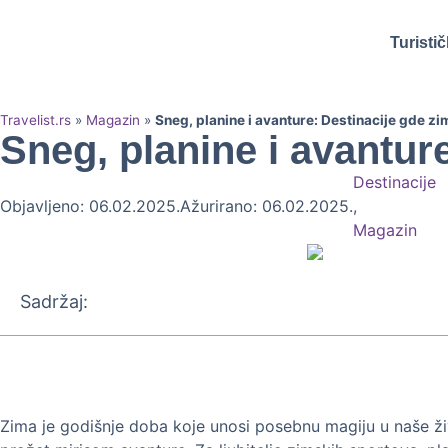
Turisti
Travelist.rs
»
Magazin
»
Sneg, planine i avanture: Destinacije gde z
Sneg, planine i avantur
Destinacije
Objavljeno: 06.02.2025.
Ažurirano: 06.02.2025.
,
Magazin
Sadržaj:
Zima je godišnje doba koje unosi posebnu magiju u naše živ