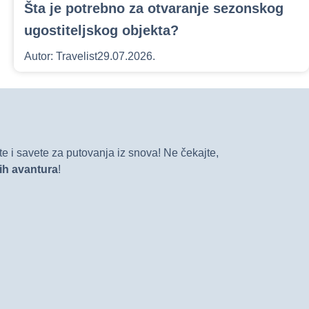
Šta je potrebno za otvaranje sezonskog
ugostiteljskog objekta?
Autor:
Travelist
29.07.2026.
e i savete za putovanja iz snova! Ne čekajte,
vih avantura
!