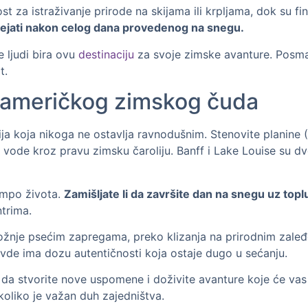
za istraživanje prirode na skijama ili krpljama, dok su fi
grejati nakon celog dana provedenog na snegu.
e ljudi bira ovu
destinaciju
za svoje zimske avanture. Posmat
t.
noameričkog zimskog čuda
nacija koja nikoga ne ostavlja ravnodušnim. Stenovite plani
 vode kroz pravu zimsku čaroliju. Banff i Lake Louise su dv
tempo života.
Zamišljate li da završite dan na snegu uz top
trima.
vožnje psećim zapregama, preko klizanja na prirodnim zaleđe
vde ima dozu autentičnosti koja ostaje dugo u sećanju.
a da stvorite nove uspomene i doživite avanture koje će vas 
oliko je važan duh zajedništva.