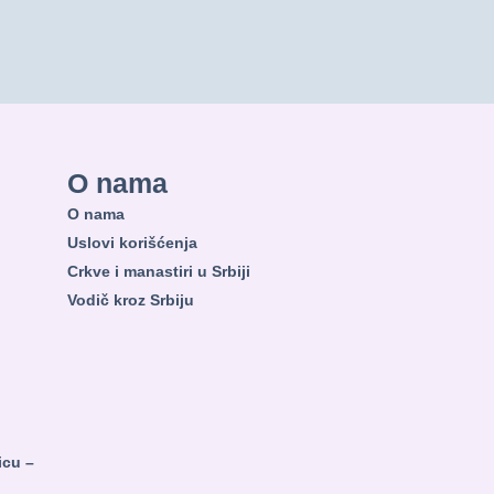
O nama
O nama
Uslovi korišćenja
Crkve i manastiri u Srbiji
Vodič kroz Srbiju
nicu –