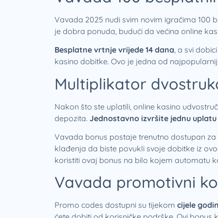
Vavada 2025 nudi svim novim igračima 100 b
je dobra ponuda, budući da većina online kas
Besplatne vrtnje vrijede 14 dana
, a svi dobi
kasino dobitke. Ovo je jedna od najpopularnij
Multiplikator dvostru
Nakon što ste uplatili, online kasino udvos
depozita.
Jednostavno izvršite jednu uplatu 
Vavada bonus postaje trenutno dostupan za igr
klađenja da biste povukli svoje dobitke iz 
koristiti ovaj bonus na bilo kojem automatu koj
Vavada promotivni ko
Promo codes dostupni su tijekom
cijele godi
ćete dobiti od korisničke podrške. Ovi bonus