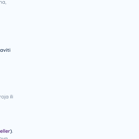
ma,
javiti
ja ili
eller
)
.
 ova