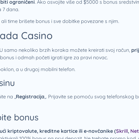
biti ograničeni
. Ako osvojite više od $5000 s bonus sredstvi
 7 dana.
ali time brišete bonus i sve dobitke povezane s njim.
avada Casino
 U samo nekoliko brzih koraka možete kreirati svoj račun,
pri
ti bonus i odmah početi igrati igre za pravi novac.
sinu
ite na „
Registracija
„. Prijavite se pomoću svog telefonskog bro
pite bonus
ući kriptovalute, kreditne kartice ili e-novčanike (
Skrill
,
Net
aktivirali 100% bonus na prvi depozit. Ne trebate promo kod,