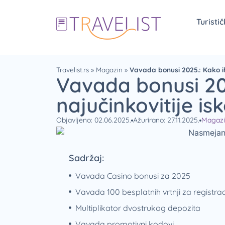
Turisti
Travelist.rs
»
Magazin
»
Vavada bonusi 2025.: Kako ih 
Vavada bonusi 20
najučinkovitije isk
Objavljeno: 02.06.2025.
Ažurirano: 27.11.2025.
Magaz
Sadržaj:
Vavada Casino bonusi za 2025
Vavada 100 besplatnih vrtnji za registrac
Multiplikator dvostrukog depozita
Vavada promotivni kodovi