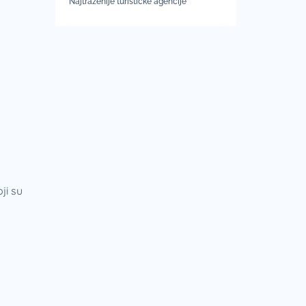
Najtraženije turističke agencije
ji su