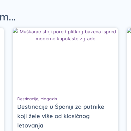
m...
Destinacije
,
Magazin
Destinacije u Španiji za putnike
koji žele više od klasičnog
letovanja