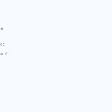
ni
ac.
ištiti