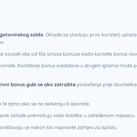
 gotovinskog salda
. Oklade se stavljaju prvo koristeći uplaće
o.
osvojiti više od 10x iznosa bonusa kada koristite bonus nov
omate. Korištenje bonus sredstava u drugim igrama može pon
tivni bonus gubi se ako zatražite
povlačenje prije dovršetka
4 dana ako se ne aktiviraju ili iskoriste.
kupne oklade premašuju vaše dobitke u određenom mjesecu.
poništavaju se nakon što napravite zahtjev za isplatu.