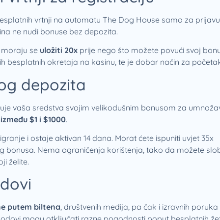
esplatnih vrtnji na automatu The Dog House samo za prijavu
ina ne nudi bonuse bez depozita.
ci moraju se
uložiti 20x
prije nego što možete povući svoj bon
ih besplatnih okretaja na kasinu, te je dobar način za početak
kog depozita
tručuje vaša sredstva svojim velikodušnim bonusom za umnoža
između $1 i $1000
.
anje i ostaje aktivan 14 dana. Morat ćete ispuniti uvjet 35x
ovog bonusa. Nema ograničenja korištenja, tako da možete sl
i želite.
dovi
ne putem biltena
, društvenih medija, pa čak i izravnih poruka
 kodovi mogu otključati razne pogodnosti poput besplatnih že