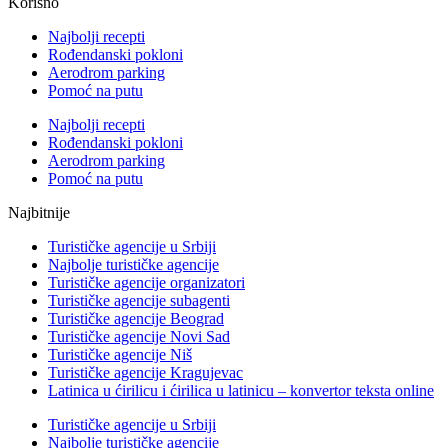
Korisno
Najbolji recepti
Rođendanski pokloni
Aerodrom parking
Pomoć na putu
Najbolji recepti
Rođendanski pokloni
Aerodrom parking
Pomoć na putu
Najbitnije
Turističke agencije u Srbiji
Najbolje turističke agencije
Turističke agencije organizatori
Turističke agencije subagenti
Turističke agencije Beograd
Turističke agencije Novi Sad
Turističke agencije Niš
Turističke agencije Kragujevac
Latinica u ćirilicu i ćirilica u latinicu – konvertor teksta online
Turističke agencije u Srbiji
Najbolje turističke agencije