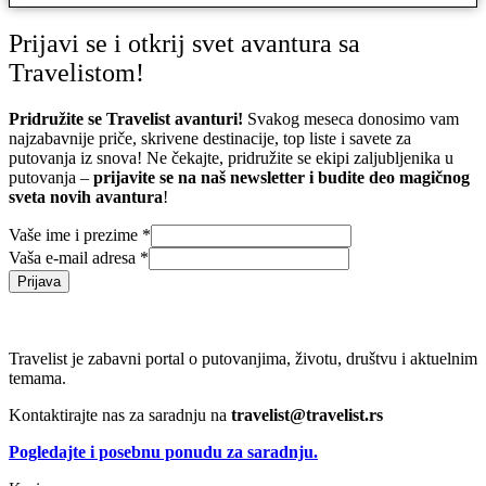
Prijavi se i otkrij svet avantura sa
Travelistom!
Pridružite se Travelist avanturi!
Svakog meseca donosimo vam
najzabavnije priče, skrivene destinacije, top liste i savete za
putovanja iz snova! Ne čekajte, pridružite se ekipi zaljubljenika u
putovanja –
prijavite se na naš newsletter i budite deo magičnog
sveta novih avantura
!
Vaše ime i prezime
*
Vaša e-mail adresa
*
Prijava
Travelist je zabavni portal o putovanjima, životu, društvu i aktuelnim
temama.
Kontaktirajte nas za saradnju na
travelist@travelist.rs
Pogledajte i posebnu ponudu za saradnju.