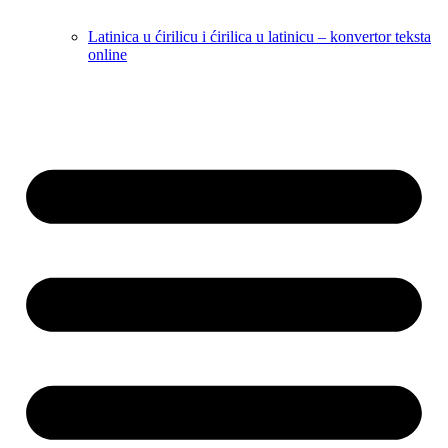
Latinica u ćirilicu i ćirilica u latinicu – konvertor teksta
online