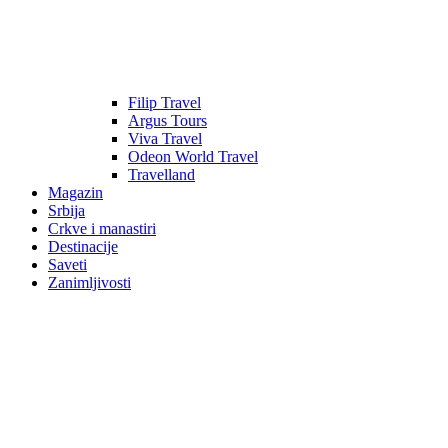
Filip Travel
Argus Tours
Viva Travel
Odeon World Travel
Travelland
Magazin
Srbija
Crkve i manastiri
Destinacije
Saveti
Zanimljivosti