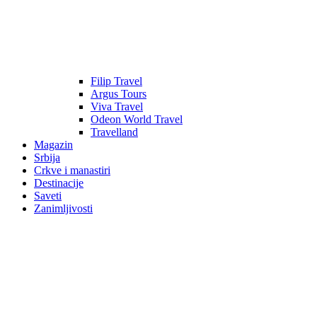
Filip Travel
Argus Tours
Viva Travel
Odeon World Travel
Travelland
Magazin
Srbija
Crkve i manastiri
Destinacije
Saveti
Zanimljivosti