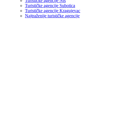
Turističke agencije Niš
Turističke agencije Subotica
Turističke agencije Kragujevac
Najtraženije turističke agencije