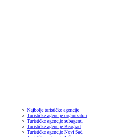
Najbolje turističke agencije
Turističke agencije organizatori
Turističke agencije subagenti
Turističke agencije Beograd
Turističke agencije Novi Sad