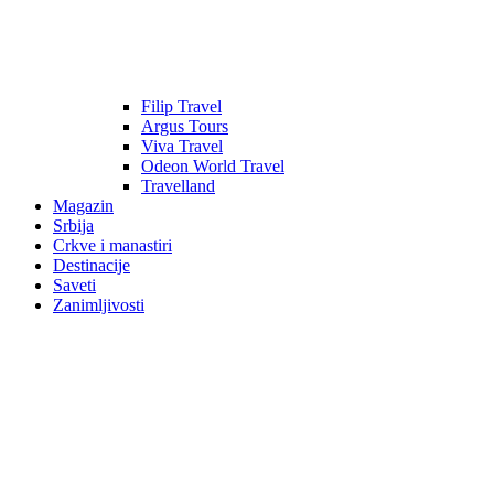
Filip Travel
Argus Tours
Viva Travel
Odeon World Travel
Travelland
Magazin
Srbija
Crkve i manastiri
Destinacije
Saveti
Zanimljivosti