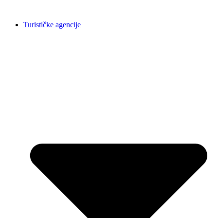
Skočite
na
Turističke agencije
sadržaj