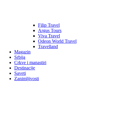
Filip Travel
Argus Tours
Viva Travel
Odeon World Travel
Travelland
Magazin
Srbija
Crkve i manastiri
Destinacije
Saveti
Zanimljivosti