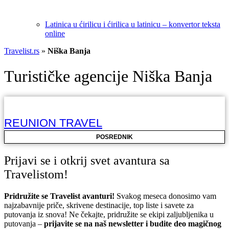
Latinica u ćirilicu i ćirilica u latinicu – konvertor teksta
online
Travelist.rs
»
Niška Banja
Turističke agencije Niška Banja
REUNION TRAVEL
POSREDNIK
Prijavi se i otkrij svet avantura sa
Travelistom!
Pridružite se Travelist avanturi!
Svakog meseca donosimo vam
najzabavnije priče, skrivene destinacije, top liste i savete za
putovanja iz snova! Ne čekajte, pridružite se ekipi zaljubljenika u
putovanja –
prijavite se na naš newsletter i budite deo magičnog