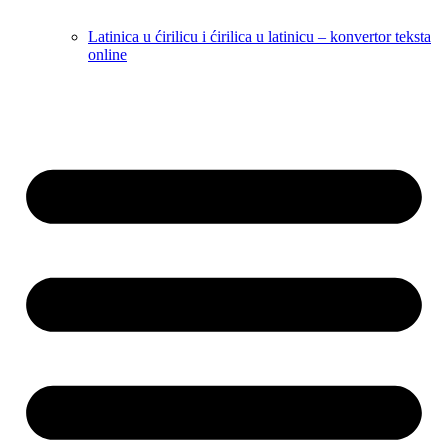
Latinica u ćirilicu i ćirilica u latinicu – konvertor teksta
online