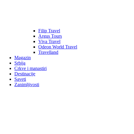
Filip Travel
Argus Tours
Viva Travel
Odeon World Travel
Travelland
Magazin
Srbija
Crkve i manastiri
Destinacije
Saveti
Zanimljivosti