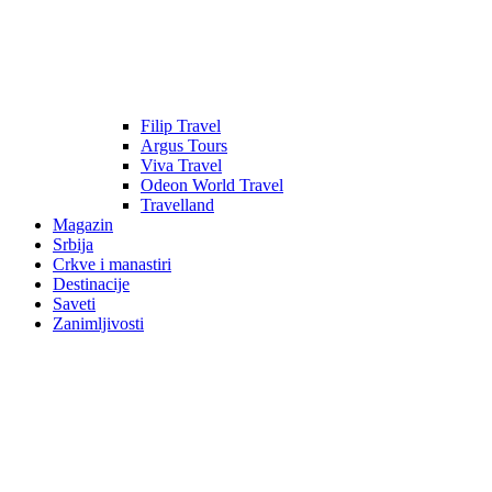
Filip Travel
Argus Tours
Viva Travel
Odeon World Travel
Travelland
Magazin
Srbija
Crkve i manastiri
Destinacije
Saveti
Zanimljivosti