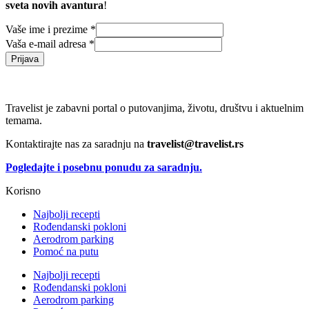
sveta novih avantura
!
Vaše ime i prezime
*
Vaša e-mail adresa
*
Prijava
Travelist je zabavni portal o putovanjima, životu, društvu i aktuelnim
temama.
Kontaktirajte nas za saradnju na
travelist@travelist.rs
Pogledajte i posebnu ponudu za saradnju.
Korisno
Najbolji recepti
Rođendanski pokloni
Aerodrom parking
Pomoć na putu
Najbolji recepti
Rođendanski pokloni
Aerodrom parking