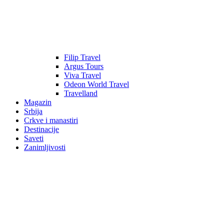
Filip Travel
Argus Tours
Viva Travel
Odeon World Travel
Travelland
Magazin
Srbija
Crkve i manastiri
Destinacije
Saveti
Zanimljivosti