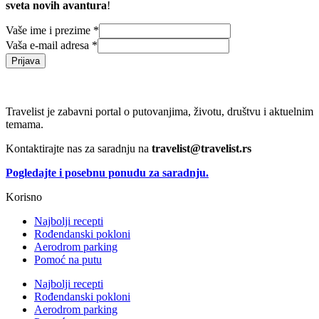
sveta novih avantura
!
Vaše ime i prezime
*
Vaša e-mail adresa
*
Prijava
Travelist je zabavni portal o putovanjima, životu, društvu i aktuelnim
temama.
Kontaktirajte nas za saradnju na
travelist@travelist.rs
Pogledajte i posebnu ponudu za saradnju.
Korisno
Najbolji recepti
Rođendanski pokloni
Aerodrom parking
Pomoć na putu
Najbolji recepti
Rođendanski pokloni
Aerodrom parking