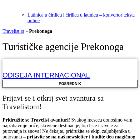
Latinica u ćirilicu i ćirilica u latinicu – konvertor teksta
online
Travelist.rs
»
Prekonoga
Turističke agencije Prekonoga
ODISEJA INTERNACIONAL
POSREDNIK
Prijavi se i otkrij svet avantura sa
Travelistom!
Pridružite se Travelist avanturi!
Svakog meseca donosimo vam
najzabavnije priče, skrivene destinacije, top liste i savete za
putovanja iz snova! Ne čekajte, pridružite se ekipi zaljubljenika u
putovanja –
prijavite se na naš newsletter i budite deo magičnog