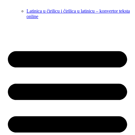
Latinica u ćirilicu i ćirilica u latinicu – konvertor teksta
online