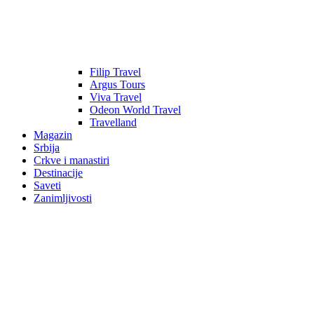
Filip Travel
Argus Tours
Viva Travel
Odeon World Travel
Travelland
Magazin
Srbija
Crkve i manastiri
Destinacije
Saveti
Zanimljivosti