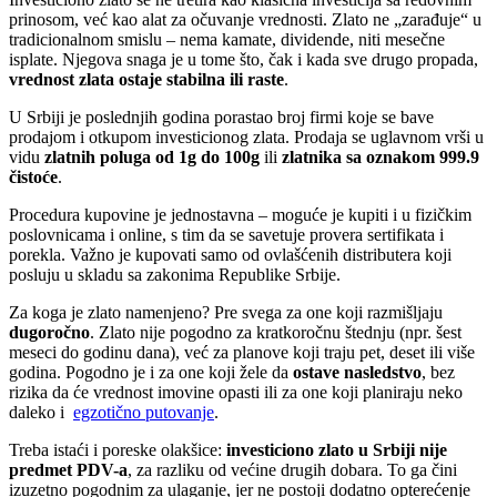
prinosom, već kao alat za očuvanje vrednosti. Zlato ne „zarađuje“ u
tradicionalnom smislu – nema kamate, dividende, niti mesečne
isplate. Njegova snaga je u tome što, čak i kada sve drugo propada,
vrednost zlata ostaje stabilna ili raste
.
U Srbiji je poslednjih godina porastao broj firmi koje se bave
prodajom i otkupom investicionog zlata. Prodaja se uglavnom vrši u
vidu
zlatnih poluga od 1g do 100g
ili
zlatnika sa oznakom 999.9
čistoće
.
Procedura kupovine je jednostavna – moguće je kupiti i u fizičkim
poslovnicama i online, s tim da se savetuje provera sertifikata i
porekla. Važno je kupovati samo od ovlašćenih distributera koji
posluju u skladu sa zakonima Republike Srbije.
Za koga je zlato namenjeno? Pre svega za one koji razmišljaju
dugoročno
. Zlato nije pogodno za kratkoročnu štednju (npr. šest
meseci do godinu dana), već za planove koji traju pet, deset ili više
godina. Pogodno je i za one koji žele da
ostave nasledstvo
, bez
rizika da će vrednost imovine opasti ili za one koji planiraju neko
daleko i
egzotično putovanje
.
Treba istaći i poreske olakšice:
investiciono zlato u Srbiji nije
predmet PDV-a
, za razliku od većine drugih dobara. To ga čini
izuzetno pogodnim za ulaganje, jer ne postoji dodatno opterećenje