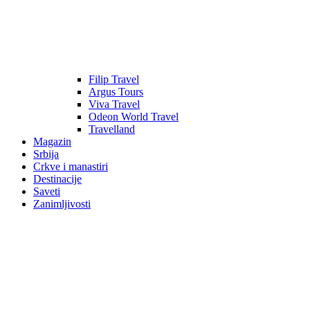
Filip Travel
Argus Tours
Viva Travel
Odeon World Travel
Travelland
Magazin
Srbija
Crkve i manastiri
Destinacije
Saveti
Zanimljivosti