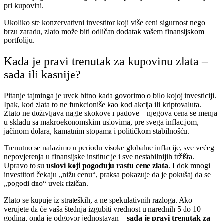
pri kupovini.
Ukoliko ste konzervativni investitor koji više ceni sigurnost nego
brzu zaradu, zlato može biti odličan dodatak vašem finansijskom
portfoliju.
Kada je pravi trenutak za kupovinu zlata –
sada ili kasnije?
Pitanje tajminga je uvek bitno kada govorimo o bilo kojoj investiciji.
Ipak, kod zlata to ne funkcioniše kao kod akcija ili kriptovaluta.
Zlato ne doživljava nagle skokove i padove – njegova cena se menja
u skladu sa makroekonomskim uslovima, pre svega inflacijom,
jačinom dolara, kamatnim stopama i političkom stabilnošću.
Trenutno se nalazimo u periodu visoke globalne inflacije, sve većeg
nepovjerenja u finansijske institucije i sve nestabilnijih tržišta.
Upravo to su
uslovi koji pogoduju rastu cene zlata
. I dok mnogi
investitori čekaju „nižu cenu“, praksa pokazuje da je pokušaj da se
„pogodi dno“ uvek rizičan.
Zlato se kupuje iz strateških, a ne spekulativnih razloga. Ako
verujete da će vaša štednja izgubiti vrednost u narednih 5 do 10
godina, onda je odgovor jednostavan –
sada je pravi trenutak za