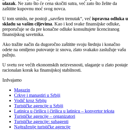
ulazak
. Ne zato što će cena skočiti sutra, već zato što želite da
zaštitite kupovnu moć svog novca.
U tom smislu, ne postoji „savršen trenutak“, već
ispravna odluka u
skladu sa vašim ciljevima
. Kao i kod svake finansijske odluke,
preporučuje se da pre konačne odluke konsultujete licenciranog
finansijskog savetnika.
Ako tražite način da dugoročno zaštitite svoju štednju i konačno
odete na omiljeno putovanje iz snova, zlato svakako zaslužuje vašu
pažnju.
U svetu sve većih ekonomskih neizvesnosti, ulaganje u zlato postaje
racionalan korak ka finansijskoj stabilnosti.
Izdvajamo
Magazin
Crkve i manastiri u Srbiji
Vodič kroz Srbiju
Turističke agencije u Srbiji
Latinica u ćirilicu i ćirilica u latinicu – konvertor teksta
Turističke agencije – organizatori
Turističke agencije: subagenti
Najtraženije turističke agencije