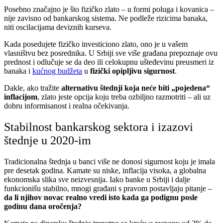
Posebno značajno je što fizičko zlato – u formi poluga i kovanica –
nije zavisno od bankarskog sistema. Ne podleže rizicima banaka,
niti oscilacijama deviznih kurseva.
Kada posedujete fizičko investiciono zlato, ono je u vašem
vlasništvu bez posrednika. U Srbiji sve više građana prepoznaje ovu
prednost i odlučuje se da deo ili celokupnu ušteđevinu preusmeri iz
banaka i
kućnog budžeta
u
fizički opipljivu sigurnost
.
Dakle, ako tražite
alternativu štednji koja neće biti „pojedena“
inflacijom
, zlato jeste opcija koju treba ozbiljno razmotriti – ali uz
dobru informisanost i realna očekivanja.
Stabilnost bankarskog sektora i izazovi
štednje u 2020-im
Tradicionalna štednja u banci više ne donosi sigurnost koju je imala
pre desetak godina. Kamate su niske, inflacija visoka, a globalna
ekonomska slika sve neizvesnija. Iako banke u Srbiji i dalje
funkcionišu stabilno, mnogi građani s pravom postavljaju pitanje –
da li njihov novac realno vredi isto kada ga podignu posle
godinu dana oročenja?