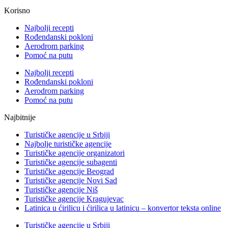
Korisno
Najbolji recepti
Rođendanski pokloni
Aerodrom parking
Pomoć na putu
Najbolji recepti
Rođendanski pokloni
Aerodrom parking
Pomoć na putu
Najbitnije
Turističke agencije u Srbiji
Najbolje turističke agencije
Turističke agencije organizatori
Turističke agencije subagenti
Turističke agencije Beograd
Turističke agencije Novi Sad
Turističke agencije Niš
Turističke agencije Kragujevac
Latinica u ćirilicu i ćirilica u latinicu – konvertor teksta online
Turističke agencije u Srbiji