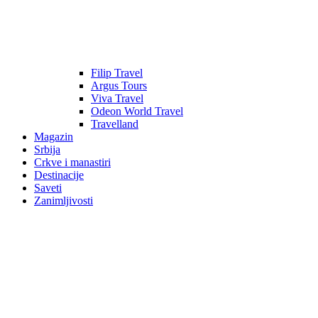
Filip Travel
Argus Tours
Viva Travel
Odeon World Travel
Travelland
Magazin
Srbija
Crkve i manastiri
Destinacije
Saveti
Zanimljivosti