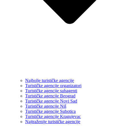
Najbolje turističke agencije
Turističke agencije organizatori
Turističke agencije subagenti
Turističke agencije Beograd
Turističke agencije Novi Sad
Turističke agencije Niš
Turističke agencije Subotica
Turističke agencije Kragujevac
Najtraženije turističke agencije