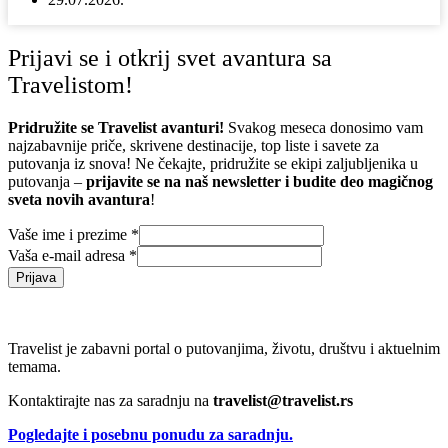
Prijavi se i otkrij svet avantura sa
Travelistom!
Pridružite se Travelist avanturi!
Svakog meseca donosimo vam
najzabavnije priče, skrivene destinacije, top liste i savete za
putovanja iz snova! Ne čekajte, pridružite se ekipi zaljubljenika u
putovanja –
prijavite se na naš newsletter i budite deo magičnog
sveta novih avantura
!
Vaše ime i prezime
*
Vaša e-mail adresa
*
Prijava
Travelist je zabavni portal o putovanjima, životu, društvu i aktuelnim
temama.
Kontaktirajte nas za saradnju na
travelist@travelist.rs
Pogledajte i posebnu ponudu za saradnju.