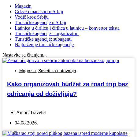
Magazin
Crkve i manastiri u Srbiji
Vodič kroz Srbiju
Turističke agencije u Srbiji
Latinica u ćirilicu i ćirilica u latinicu – konvertor teksta
Turističke agencije – organizatori
Turističke agencije: subagenti
Najtraženije turističke agencije
Nastavite sa čitanjem...
Magazin
,
Saveti za putovanja
Kako organizovati budžet za road trip bez
odricanja od doživljaja?
Autor:
Travelist
04.08.2026.