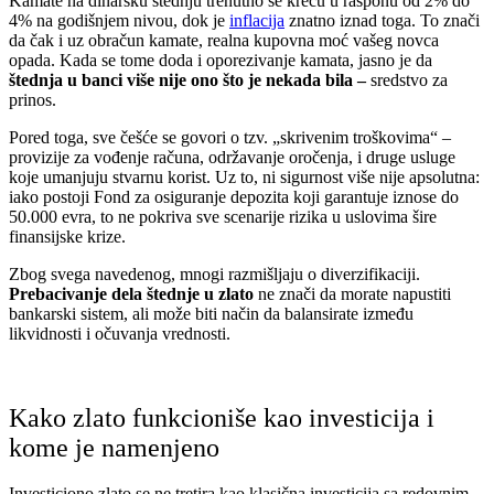
Kamate na dinarsku štednju trenutno se kreću u rasponu od 2% do
4% na godišnjem nivou, dok je
inflacija
znatno iznad toga. To znači
da čak i uz obračun kamate, realna kupovna moć vašeg novca
opada. Kada se tome doda i oporezivanje kamata, jasno je da
štednja u banci više nije ono što je nekada bila –
sredstvo za
prinos.
Pored toga, sve češće se govori o tzv. „skrivenim troškovima“ –
provizije za vođenje računa, održavanje oročenja, i druge usluge
koje umanjuju stvarnu korist. Uz to, ni sigurnost više nije apsolutna:
iako postoji Fond za osiguranje depozita koji garantuje iznose do
50.000 evra, to ne pokriva sve scenarije rizika u uslovima šire
finansijske krize.
Zbog svega navedenog, mnogi razmišljaju o diverzifikaciji.
Prebacivanje dela štednje u zlato
ne znači da morate napustiti
bankarski sistem, ali može biti način da balansirate između
likvidnosti i očuvanja vrednosti.
Kako zlato funkcioniše kao investicija i
kome je namenjeno
Investiciono zlato se ne tretira kao klasična investicija sa redovnim