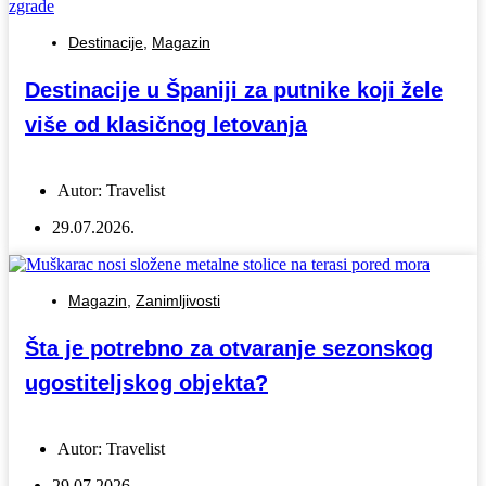
Destinacije
,
Magazin
Destinacije u Španiji za putnike koji žele
više od klasičnog letovanja
Autor:
Travelist
29.07.2026.
Magazin
,
Zanimljivosti
Šta je potrebno za otvaranje sezonskog
ugostiteljskog objekta?
Autor:
Travelist
29.07.2026.