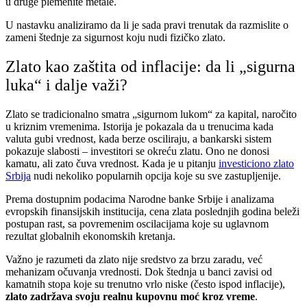
u druge plemenite metale.
U nastavku analiziramo da li je sada pravi trenutak da razmislite o
zameni štednje za sigurnost koju nudi fizičko zlato.
Zlato kao zaštita od inflacije: da li „sigurna
luka“ i dalje važi?
Zlato se tradicionalno smatra „sigurnom lukom“ za kapital, naročito
u kriznim vremenima. Istorija je pokazala da u trenucima kada
valuta gubi vrednost, kada berze osciliraju, a bankarski sistem
pokazuje slabosti – investitori se okreću zlatu. Ono ne donosi
kamatu, ali zato čuva vrednost. Kada je u pitanju
investiciono zlato
Srbija
nudi nekoliko popularnih opcija koje su sve zastupljenije.
Prema dostupnim podacima Narodne banke Srbije i analizama
evropskih finansijskih institucija, cena zlata poslednjih godina beleži
postupan rast, sa povremenim oscilacijama koje su uglavnom
rezultat globalnih ekonomskih kretanja.
Važno je razumeti da zlato nije sredstvo za brzu zaradu, već
mehanizam očuvanja vrednosti. Dok štednja u banci zavisi od
kamatnih stopa koje su trenutno vrlo niske (često ispod inflacije),
zlato zadržava svoju realnu kupovnu moć kroz vreme
.