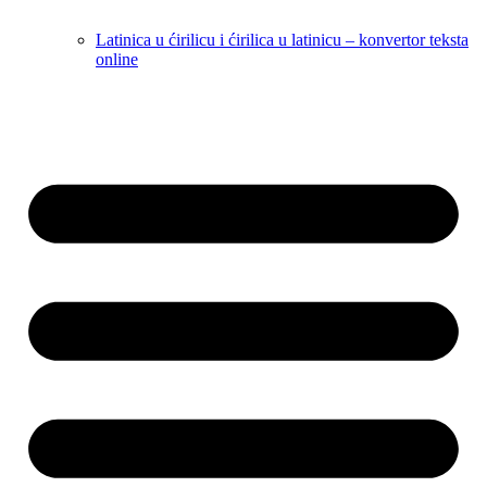
Latinica u ćirilicu i ćirilica u latinicu – konvertor teksta
online