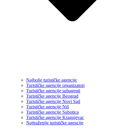
Najbolje turističke agencije
Turističke agencije organizatori
Turističke agencije subagenti
Turističke agencije Beograd
Turističke agencije Novi Sad
Turističke agencije Niš
Turističke agencije Subotica
Turističke agencije Kragujevac
Najtraženije turističke agencije