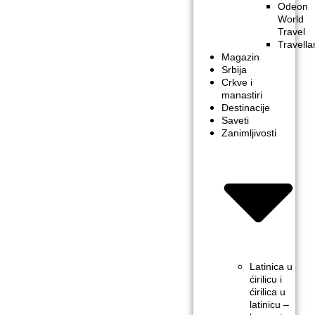
Odeon
World
Travel
Travella
Magazin
Srbija
Crkve i
manastiri
Destinacije
Saveti
Zanimljivosti
Latinica u
ćirilicu i
ćirilica u
latinicu –