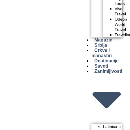
Tours
Viva
Travel
Odeon
World
Travel
Travella
Magazin
Srbija
Crkve i
manastiri
Destinacije
Saveti
Zanimljivosti
Latinica u