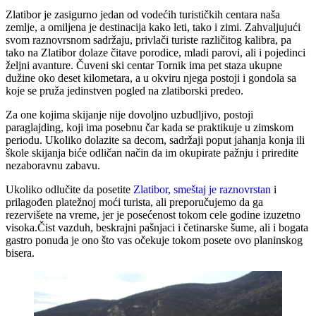
Zlatibor je zasigurno jedan od vodećih turističkih centara naša
zemlje, a omiljena je destinacija kako leti, tako i zimi. Zahvaljujući
svom raznovrsnom sadržaju, privlači turiste različitog kalibra, pa
tako na Zlatibor dolaze čitave porodice, mladi parovi, ali i pojedinci
željni avanture. Čuveni ski centar Tornik ima pet staza ukupne
dužine oko deset kilometara, a u okviru njega postoji i gondola sa
koje se pruža jedinstven pogled na zlatiborski predeo.
Za one kojima skijanje nije dovoljno uzbudljivo, postoji
paraglajding, koji ima posebnu čar kada se praktikuje u zimskom
periodu. Ukoliko dolazite sa decom, sadržaji poput jahanja konja ili
škole skijanja biće odličan način da im okupirate pažnju i priredite
nezaboravnu zabavu.
Ukoliko odlučite da posetite
Zlatibor, smeštaj je raznovrstan
i
prilagođen platežnoj moći turista, ali preporučujemo da ga
rezervišete na vreme, jer je posećenost tokom cele godine izuzetno
visoka.Čist vazduh, beskrajni pašnjaci i četinarske šume, ali i bogata
gastro ponuda je ono što vas očekuje tokom posete ovo planinskog
bisera.