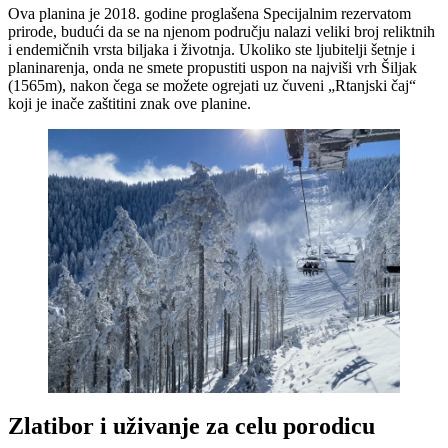
Ova planina je 2018. godine proglašena Specijalnim rezervatom
prirode, budući da se na njenom području nalazi veliki broj reliktnih
i endemičnih vrsta biljaka i životnja. Ukoliko ste ljubitelji šetnje i
planinarenja, onda ne smete propustiti uspon na najviši vrh Šiljak
(1565m), nakon čega se možete ogrejati uz čuveni „Rtanjski čaj“
koji je inače zaštitini znak ove planine.
Zlatibor i uživanje za celu porodicu