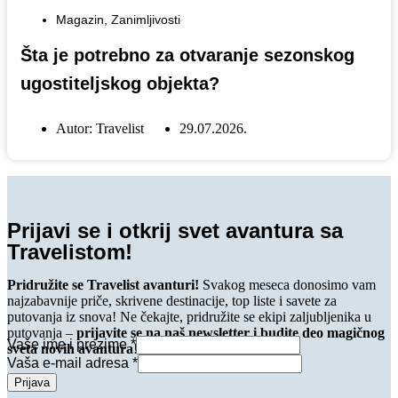
Magazin
,
Zanimljivosti
Šta je potrebno za otvaranje sezonskog
ugostiteljskog objekta?
Autor:
Travelist
29.07.2026.
Prijavi se i otkrij svet avantura sa
Travelistom!
Pridružite se Travelist avanturi!
Svakog meseca donosimo vam
najzabavnije priče, skrivene destinacije, top liste i savete za
putovanja iz snova! Ne čekajte, pridružite se ekipi zaljubljenika u
putovanja –
prijavite se na naš newsletter i budite deo magičnog
Vaše ime i prezime
*
sveta novih avantura
!
Vaša e-mail adresa
*
Prijava