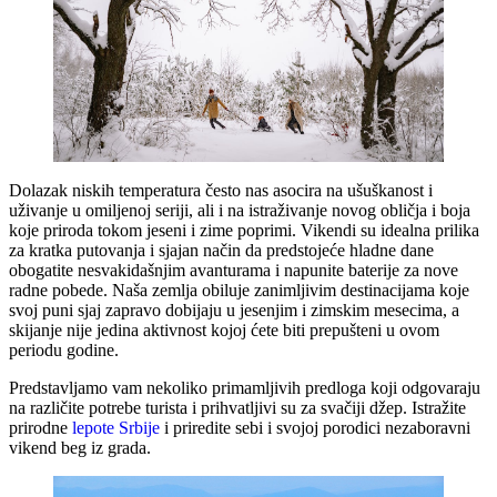
Dolazak niskih temperatura često nas asocira na ušuškanost i
uživanje u omiljenoj seriji, ali i na istraživanje novog obličja i boja
koje priroda tokom jeseni i zime poprimi. Vikendi su idealna prilika
za kratka putovanja i sjajan način da predstojeće hladne dane
obogatite nesvakidašnjim avanturama i napunite baterije za nove
radne pobede. Naša zemlja obiluje zanimljivim destinacijama koje
svoj puni sjaj zapravo dobijaju u jesenjim i zimskim mesecima, a
skijanje nije jedina aktivnost kojoj ćete biti prepušteni u ovom
periodu godine.
Predstavljamo vam nekoliko primamljivih predloga koji odgovaraju
na različite potrebe turista i prihvatljivi su za svačiji džep. Istražite
prirodne
lepote Srbije
i priredite sebi i svojoj porodici nezaboravni
vikend beg iz grada.