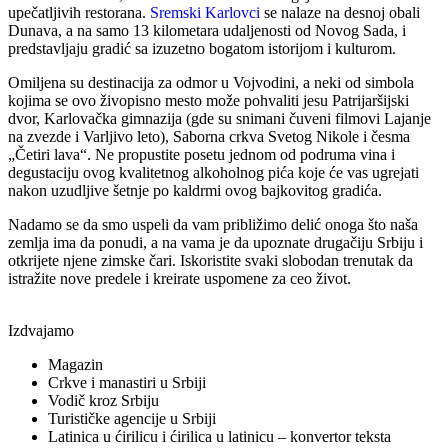
upečatljivih restorana.
Sremski Karlovci
se nalaze na desnoj obali
Dunava, a na samo 13 kilometara udaljenosti od Novog Sada, i
predstavljaju gradić sa izuzetno bogatom istorijom i kulturom.
Omiljena su destinacija za odmor u Vojvodini, a neki od simbola
kojima se ovo živopisno mesto može pohvaliti jesu Patrijaršijski
dvor, Karlovačka gimnazija (gde su snimani čuveni filmovi Lajanje
na zvezde i Varljivo leto), Saborna crkva Svetog Nikole i česma
„Četiri lava“. Ne propustite posetu jednom od podruma vina i
degustaciju ovog kvalitetnog alkoholnog pića koje će vas ugrejati
nakon uzudljive šetnje po kaldrmi ovog bajkovitog gradića.
Nadamo se da smo uspeli da vam približimo delić onoga što naša
zemlja ima da ponudi, a na vama je da upoznate drugačiju Srbiju i
otkrijete njene zimske čari. Iskoristite svaki slobodan trenutak da
istražite nove predele i kreirate uspomene za ceo život.
Izdvajamo
Magazin
Crkve i manastiri u Srbiji
Vodič kroz Srbiju
Turističke agencije u Srbiji
Latinica u ćirilicu i ćirilica u latinicu – konvertor teksta