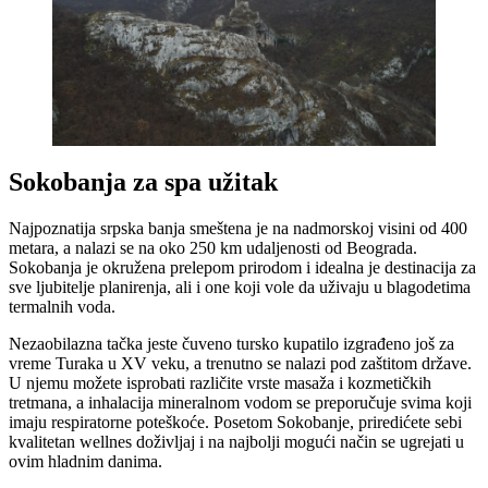
Sokobanja za spa užitak
Najpoznatija srpska banja smeštena je na nadmorskoj visini od 400
metara, a nalazi se na oko 250 km udaljenosti od Beograda.
Sokobanja je okružena prelepom prirodom i idealna je destinacija za
sve ljubitelje planirenja, ali i one koji vole da uživaju u blagodetima
termalnih voda.
Nezaobilazna tačka jeste čuveno tursko kupatilo izgrađeno još za
vreme Turaka u XV veku, a trenutno se nalazi pod zaštitom države.
U njemu možete isprobati različite vrste masaža i kozmetičkih
tretmana, a inhalacija mineralnom vodom se preporučuje svima koji
imaju respiratorne poteškoće. Posetom Sokobanje, priredićete sebi
kvalitetan wellnes doživljaj i na najbolji mogući način se ugrejati u
ovim hladnim danima.