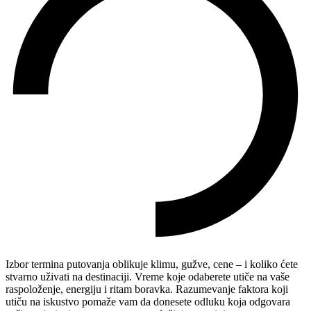
Izbor termina putovanja oblikuje klimu, gužve, cene – i koliko ćete
stvarno uživati na destinaciji. Vreme koje odaberete utiče na vaše
raspoloženje, energiju i ritam boravka. Razumevanje faktora koji
utiču na iskustvo pomaže vam da donesete odluku koja odgovara