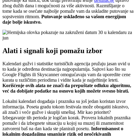
putovanje ka suncu, dok drugi preferiraju letnje
destinacije
upravo
zbog dužih dana i mogućnosti za više aktivnosti. Razmišljanje o
tome kada se osećate najbolje pomaže vam da uskladite putovanje sa
sopstvenim ritmom.
Putovanje usklađeno sa vašom energijom
daje bolje iskustvo.
Alati i signali koji pomažu izbor
Kalendari gužvi i statistike turističkih agencija pružaju jasan uvid u
to kada je određena destinacija najpopularnija. Sajtovi kao što su
Google Flights ili Skyscanner omogućavaju vam da uporedite cene
karata u različitim periodima i vidite kada je najjeftinije leteti.
Korišćenje ovih alata ne znači da prepuštate odluku algoritmu,
već da dobijate podatke na osnovu kojih možete svesno birati.
Lokalni kalendari događaja i praznika su još jedan koristan izvor
informacija. Poseta gradu tokom festivala može obogatiti iskustvo,
ali znači i veće gužve i skuplji smeštaj. Mir kao prioritet?
Izbegavanje tih perioda je logičan korak. Provera lokalnih praznika
pomaže i da izbegnete situaciju u kojoj su muzej ili znamenitost
zatvoreni baš na dan kada ste planirali posetu.
Informisanost o
lokalnim događajima smanjuje rizik od neočekivanih