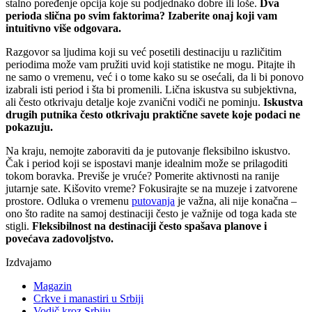
stalno poređenje opcija koje su podjednako dobre ili loše.
Dva
perioda slična po svim faktorima? Izaberite onaj koji vam
intuitivno više odgovara.
Razgovor sa ljudima koji su već posetili destinaciju u različitim
periodima može vam pružiti uvid koji statistike ne mogu. Pitajte ih
ne samo o vremenu, već i o tome kako su se osećali, da li bi ponovo
izabrali isti period i šta bi promenili. Lična iskustva su subjektivna,
ali često otkrivaju detalje koje zvanični vodiči ne pominju.
Iskustva
drugih putnika često otkrivaju praktične savete koje podaci ne
pokazuju.
Na kraju, nemojte zaboraviti da je putovanje fleksibilno iskustvo.
Čak i period koji se ispostavi manje idealnim može se prilagoditi
tokom boravka. Previše je vruće? Pomerite aktivnosti na ranije
jutarnje sate. Kišovito vreme? Fokusirajte se na muzeje i zatvorene
prostore. Odluka o vremenu
putovanja
je važna, ali nije konačna –
ono što radite na samoj destinaciji često je važnije od toga kada ste
stigli.
Fleksibilnost na destinaciji često spašava planove i
povećava zadovoljstvo.
Izdvajamo
Magazin
Crkve i manastiri u Srbiji
Vodič kroz Srbiju