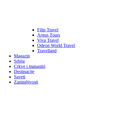
Filip Travel
Argus Tours
Viva Travel
Odeon World Travel
Travelland
Magazin
Srbija
Crkve i manastiri
Destinacije
Saveti
Zanimljivosti