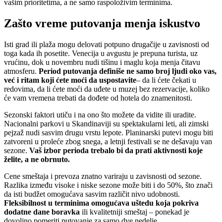
vašim prioritetima, a ne samo raspoloživim terminima.
Zašto vreme putovanja menja iskustvo
Isti grad ili plaža mogu delovati potpuno drugačije u zavisnosti od
toga kada ih posetite. Venecija u avgustu je prepuna turista, uz
vrućinu, dok u novembru nudi tišinu i maglu koja menja čitavu
atmosferu.
Period putovanja definiše ne samo broj ljudi oko vas,
već i ritam koji ćete moći da uspostavite
– da li ćete čekati u
redovima, da li ćete moći da uđete u muzej bez rezervacije, koliko
će vam vremena trebati da dođete od hotela do znamenitosti.
Sezonski faktori utiču i na ono što možete da vidite ili uradite.
Nacionalni parkovi u Skandinaviji su spektakularni leti, ali zimski
pejzaž nudi sasvim drugu vrstu lepote. Planinarski putevi mogu biti
zatvoreni u proleće zbog snega, a letnji festivali se ne dešavaju van
sezone.
Vaš izbor perioda trebalo bi da prati aktivnosti koje
želite, a ne obrnuto.
Cene smeštaja i prevoza znatno variraju u zavisnosti od sezone.
Razlika između visoke i niske sezone može biti i do 50%, što znači
da isti budžet omogućava sasvim različit nivo udobnosti.
Fleksibilnost u terminima omogućava uštedu koja pokriva
dodatne dane boravka
ili kvalitetniji smeštaj – ponekad je
dovoljno pomeriti putovanje za samo dve nedelje.