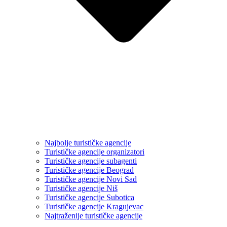
Najbolje turističke agencije
Turističke agencije organizatori
Turističke agencije subagenti
Turističke agencije Beograd
Turističke agencije Novi Sad
Turističke agencije Niš
Turističke agencije Subotica
Turističke agencije Kragujevac
Najtraženije turističke agencije