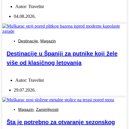
Autor:
Travelist
04.08.2026.
Destinacije
,
Magazin
Destinacije u Španiji za putnike koji žele
više od klasičnog letovanja
Autor:
Travelist
29.07.2026.
Magazin
,
Zanimljivosti
Šta je potrebno za otvaranje sezonskog