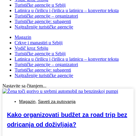
Turističke agencije u Srbiji
Latinica u ćirilicu i ćirilica u latinicu – konvertor teksta
Turističke agencije – organizatori
Turističke agencije: subagenti
Najtraženije turističke agencije
Magazin
Crkve i manastiri u Srbiji
Vodič kroz Srbiju
Turističke agencije u Srbiji
Latinica u ćirilicu i ćirilica u latinicu – konvertor teksta
Turističke agencije – organizatori
Turističke agencije: subagenti
Najtraženije turističke agencije
Nastavite sa čitanjem...
Magazin
,
Saveti za putovanja
Kako organizovati budžet za road trip bez
odricanja od doživljaja?