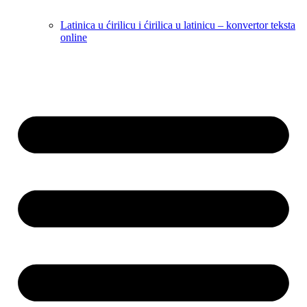
Latinica u ćirilicu i ćirilica u latinicu – konvertor teksta
online