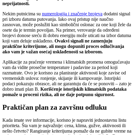
neprijatnosti.
Nekim putnicima su
numerologija i značenje brojeva
dodatni signal
pri izboru datuma putovanja. Iako ovaj pristup nije naučno
zasnovan, može poslužiti kao simbolični oslonac za one koji žele da
osete da je termin povoljan. Na primer, verovanje da određeni
brojevi donose sreću ili dobru energiju može uticati na izbor datuma
koji vam deluje usklađeno.
Ovakvi signali ne zamenjuju
praktične kriterijume, ali mogu dopuniti proces odlučivanja
ako vam je važan osećaj usklađenosti sa izborom.
Aplikacije za praćenje vremena i klimatskih promena omogućavaju
vam da vidite prosečne temperature i padavine za period koji
razmatrate. Ovo je korisno za planiranje aktivnosti koje zavise od
vremenskih uslova: ronjenje, skijanje ili kampovanje. Istorijski
podaci pokazuju obrasce, ali ne garantuju da će se ponoviti – zato je
dobro imati plan B.
Korišćenje istorijskih klimatskih podataka
pomaže u proceni rizika, ali ne daje potpunu sigurnost.
Praktičan plan za završnu odluku
Kada imate sve informacije, korisno je napraviti jednostavnu listu
prioriteta. Šta vam je najvažnije: cena, klima, gužve, aktivnosti ili
nešto četvrto? Rangiranje kriterijuma pomaže da ne gubite vreme na