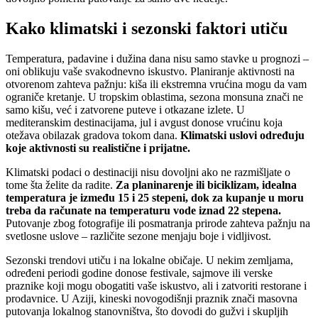
Kako klimatski i sezonski faktori utiču
Temperatura, padavine i dužina dana nisu samo stavke u prognozi –
oni oblikuju vaše svakodnevno iskustvo. Planiranje aktivnosti na
otvorenom zahteva pažnju: kiša ili ekstremna vrućina mogu da vam
ograniče kretanje. U tropskim oblastima, sezona monsuna znači ne
samo kišu, već i zatvorene puteve i otkazane izlete. U
mediteranskim destinacijama, jul i avgust donose vrućinu koja
otežava obilazak gradova tokom dana.
Klimatski uslovi određuju
koje aktivnosti su realistične i prijatne.
Klimatski podaci o destinaciji nisu dovoljni ako ne razmišljate o
tome šta želite da radite.
Za planinarenje ili biciklizam, idealna
temperatura je između 15 i 25 stepeni, dok za kupanje u moru
treba da računate na temperaturu vode iznad 22 stepena.
Putovanje zbog fotografije ili posmatranja prirode zahteva pažnju na
svetlosne uslove – različite sezone menjaju boje i vidljivost.
Sezonski trendovi utiču i na lokalne običaje. U nekim zemljama,
određeni periodi godine donose festivale, sajmove ili verske
praznike koji mogu obogatiti vaše iskustvo, ali i zatvoriti restorane i
prodavnice. U Aziji, kineski novogodišnji praznik znači masovna
putovanja lokalnog stanovništva, što dovodi do gužvi i skupljih