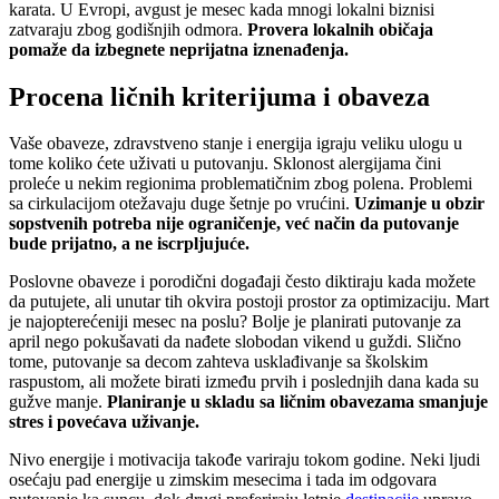
karata. U Evropi, avgust je mesec kada mnogi lokalni biznisi
zatvaraju zbog godišnjih odmora.
Provera lokalnih običaja
pomaže da izbegnete neprijatna iznenađenja.
Procena ličnih kriterijuma i obaveza
Vaše obaveze, zdravstveno stanje i energija igraju veliku ulogu u
tome koliko ćete uživati u putovanju. Sklonost alergijama čini
proleće u nekim regionima problematičnim zbog polena. Problemi
sa cirkulacijom otežavaju duge šetnje po vrućini.
Uzimanje u obzir
sopstvenih potreba nije ograničenje, već način da putovanje
bude prijatno, a ne iscrpljujuće.
Poslovne obaveze i porodični događaji često diktiraju kada možete
da putujete, ali unutar tih okvira postoji prostor za optimizaciju. Mart
je najopterećeniji mesec na poslu? Bolje je planirati putovanje za
april nego pokušavati da nađete slobodan vikend u guždi. Slično
tome, putovanje sa decom zahteva usklađivanje sa školskim
raspustom, ali možete birati između prvih i poslednjih dana kada su
gužve manje.
Planiranje u skladu sa ličnim obavezama smanjuje
stres i povećava uživanje.
Nivo energije i motivacija takođe variraju tokom godine. Neki ljudi
osećaju pad energije u zimskim mesecima i tada im odgovara