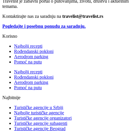
Travelist je zabavni portal o putovanjima, životu, društvu i aktuelnim
temama.
Kontaktirajte nas za saradnju na
travelist@travelist.rs
Pogledajte i posebnu ponudu za saradnju.
Korisno
Najbolji recepti
Rođendanski pokloni
Aerodrom parking
Pomoć na putu
Najbolji recepti
Rođendanski pokloni
Aerodrom parking
Pomoć na putu
Najbitnije
Turističke agencije u Srbiji
Najbolje turističke agencije
Turističke agencije organizatori
Turističke agencije subagenti
Turističke agencije Beograd