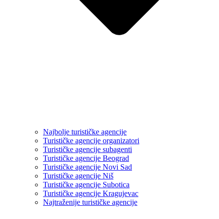
Najbolje turističke agencije
Turističke agencije organizatori
Turističke agencije subagenti
Turističke agencije Beograd
Turističke agencije Novi Sad
Turističke agencije Niš
Turističke agencije Subotica
Turističke agencije Kragujevac
Najtraženije turističke agencije