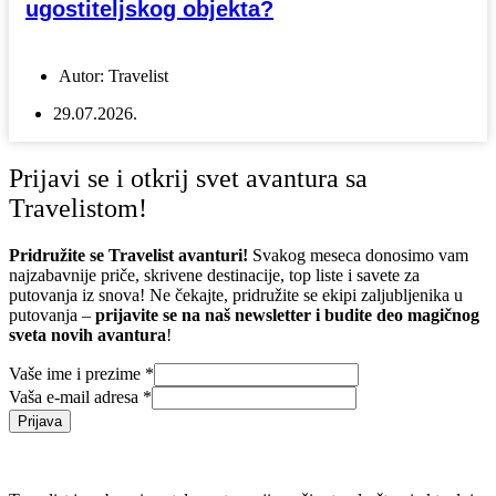
ugostiteljskog objekta?
Autor:
Travelist
29.07.2026.
Prijavi se i otkrij svet avantura sa
Travelistom!
Pridružite se Travelist avanturi!
Svakog meseca donosimo vam
najzabavnije priče, skrivene destinacije, top liste i savete za
putovanja iz snova! Ne čekajte, pridružite se ekipi zaljubljenika u
putovanja –
prijavite se na naš newsletter i budite deo magičnog
sveta novih avantura
!
Vaše ime i prezime
*
Vaša e-mail adresa
*
Prijava