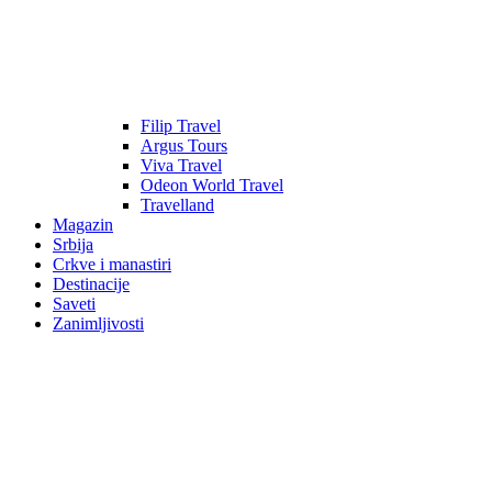
Filip Travel
Argus Tours
Viva Travel
Odeon World Travel
Travelland
Magazin
Srbija
Crkve i manastiri
Destinacije
Saveti
Zanimljivosti