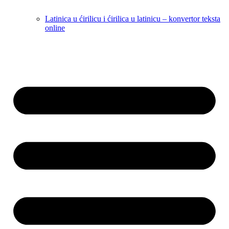
Latinica u ćirilicu i ćirilica u latinicu – konvertor teksta
online