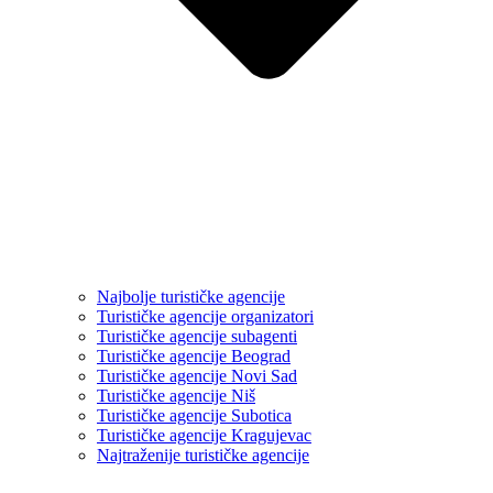
Najbolje turističke agencije
Turističke agencije organizatori
Turističke agencije subagenti
Turističke agencije Beograd
Turističke agencije Novi Sad
Turističke agencije Niš
Turističke agencije Subotica
Turističke agencije Kragujevac
Najtraženije turističke agencije