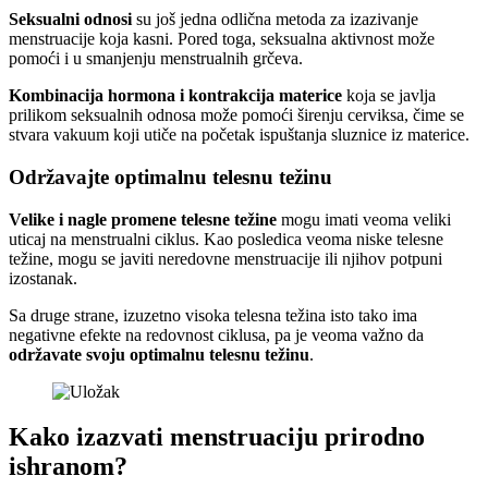
Seksualni odnosi
su još jedna odlična metoda za izazivanje
menstruacije koja kasni. Pored toga, seksualna aktivnost može
pomoći i u smanjenju menstrualnih grčeva.
Kombinacija hormona i kontrakcija materice
koja se javlja
prilikom seksualnih odnosa može pomoći širenju cerviksa, čime se
stvara vakuum koji utiče na početak ispuštanja sluznice iz materice.
Održavajte optimalnu telesnu težinu
Velike i nagle promene telesne težine
mogu imati veoma veliki
uticaj na menstrualni ciklus. Kao posledica veoma niske telesne
težine, mogu se javiti neredovne menstruacije ili njihov potpuni
izostanak.
Sa druge strane, izuzetno visoka telesna težina isto tako ima
negativne efekte na redovnost ciklusa, pa je veoma važno da
održavate svoju optimalnu telesnu težinu
.
Kako izazvati menstruaciju prirodno
ishranom?