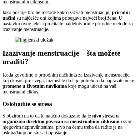
menstrualnim ciklusom.
Iako postoje brojne metode kako izazvati menstruaciju,
prirodni
načini
su najčešće oni kojima pribegava najveći broj žena. U
nastavku ovog teksta pročitajte najdelotvornije prirodne metode za
izazivanje menstruacije.
Izazivanje menstruacije – šta možete
uraditi?
Kada govorimo o prirodnim načinima za izazivanje menstruacije
koja kasni, pre svega, razmislite da li je potrebno da napravite neke
promene u životnim navikama
koje mogu uticati na vaš
menstrualni ciklus.
Oslobodite se stresa
S obzirom na to da je naučno dokazano da je
nivo stresa u
organizmo direktno povezan sa menstrualnim ciklusom
i svim
njegovim nepravilnostima, prvo na čemu treba da radite je na
oslobađanju od stresa i opuštanju.