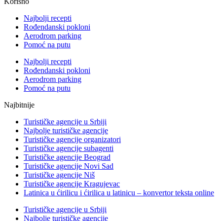
Korisno
Najbolji recepti
Rođendanski pokloni
Aerodrom parking
Pomoć na putu
Najbolji recepti
Rođendanski pokloni
Aerodrom parking
Pomoć na putu
Najbitnije
Turističke agencije u Srbiji
Najbolje turističke agencije
Turističke agencije organizatori
Turističke agencije subagenti
Turističke agencije Beograd
Turističke agencije Novi Sad
Turističke agencije Niš
Turističke agencije Kragujevac
Latinica u ćirilicu i ćirilica u latinicu – konvertor teksta online
Turističke agencije u Srbiji
Najbolje turističke agencije