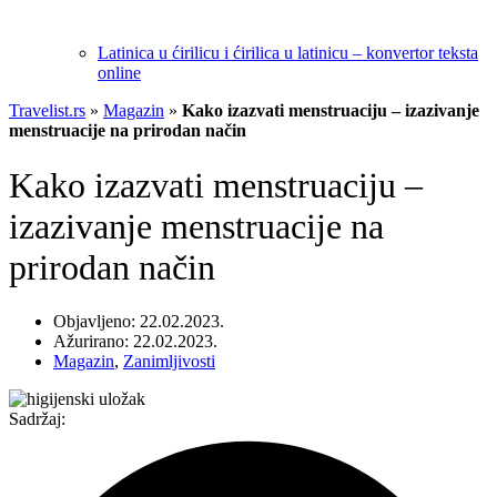
Latinica u ćirilicu i ćirilica u latinicu – konvertor teksta
online
Travelist.rs
»
Magazin
»
Kako izazvati menstruaciju – izazivanje
menstruacije na prirodan način
Kako izazvati menstruaciju –
izazivanje menstruacije na
prirodan način
Objavljeno: 22.02.2023.
Ažurirano: 22.02.2023.
Magazin
,
Zanimljivosti
Sadržaj: