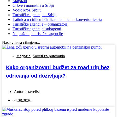
Magazin
Crkve i manastiri u Srbiji
Vodič kroz Srbiju
Turističke agencije u Srbiji
Latinica u ćirilicu i ćirilica u latinicu – konvertor teksta
Turističke agencije – organizatori
Turističke agencije: subagenti
Najtraženije turističke agencije
Nastavite sa čitanjem...
Magazin
,
Saveti za putovanja
Kako organizovati budžet za road trip bez
odricanja od doživljaja?
Autor:
Travelist
04.08.2026.