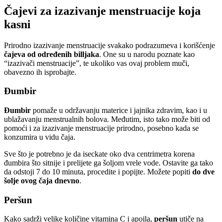
Čajevi za izazivanje menstruacije koja
kasni
Prirodno izazivanje menstruacije svakako podrazumeva i korišćenje
čajeva od određenih billjaka
. One su u narodu poznate kao
“izazivači menstruacije”, te ukoliko vas ovaj problem muči,
obavezno ih isprobajte.
Đumbir
Đumbir
pomaže u održavanju materice i jajnika zdravim, kao i u
ublažavanju menstrualnih bolova. Međutim, isto tako može biti od
pomoći i za izazivanje menstruacije prirodno, posebno kada se
konzumira u vidu čaja.
Sve što je potrebno je da iseckate oko dva centrimetra korena
đumbira što sitnije i prelijete ga šoljom vrele vode. Ostavite ga tako
da odstoji 7 do 10 minuta, procedite i popijte. Možete popiti
do dve
šolje ovog čaja dnevno
.
Peršun
Kako sadrži velike količine vitamina C i apoila,
peršun
utiče na