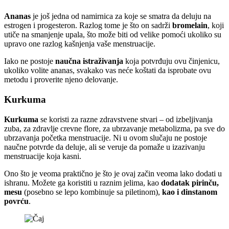
Ananas
je još jedna od namirnica za koje se smatra da deluju na
estrogen i progesteron. Razlog tome je što on sadrži
bromelain
, koji
utiče na smanjenje upala, što može biti od velike pomoći ukoliko su
upravo one razlog kašnjenja vaše menstruacije.
Iako ne postoje
naučna istraživanja
koja potvrđuju ovu činjenicu,
ukoliko volite ananas, svakako vas neće koštati da isprobate ovu
metodu i proverite njeno delovanje.
Kurkuma
Kurkuma
se koristi za razne zdravstvene stvari – od izbeljivanja
zuba, za zdravlje crevne flore, za ubrzavanje metabolizma, pa sve do
ubrzavanja početka menstruacije. Ni u ovom slučaju ne postoje
naučne potvrde da deluje, ali se veruje da pomaže u izazivanju
menstruacije koja kasni.
Ono što je veoma praktično je što je ovaj začin veoma lako dodati u
ishranu. Možete ga koristiti u raznim jelima, kao
dodatak pirinču,
mesu
(posebno se lepo kombinuje sa piletinom),
kao i dinstanom
povrću
.