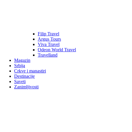
Filip Travel
Argus Tours
Viva Travel
Odeon World Travel
Travelland
Magazin
Srbija
Crkve i manastiri
Destinacije
Saveti
Zanimljivosti