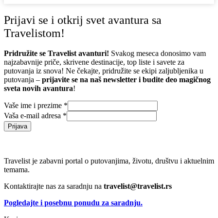
Prijavi se i otkrij svet avantura sa
Travelistom!
Pridružite se Travelist avanturi!
Svakog meseca donosimo vam
najzabavnije priče, skrivene destinacije, top liste i savete za
putovanja iz snova! Ne čekajte, pridružite se ekipi zaljubljenika u
putovanja –
prijavite se na naš newsletter i budite deo magičnog
sveta novih avantura
!
Vaše ime i prezime
*
Vaša e-mail adresa
*
Prijava
Travelist je zabavni portal o putovanjima, životu, društvu i aktuelnim
temama.
Kontaktirajte nas za saradnju na
travelist@travelist.rs
Pogledajte i posebnu ponudu za saradnju.