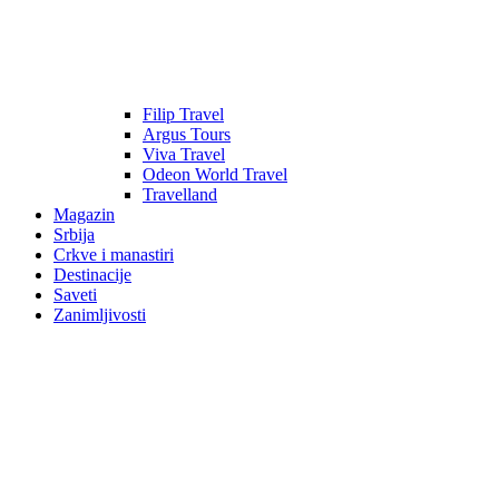
Filip Travel
Argus Tours
Viva Travel
Odeon World Travel
Travelland
Magazin
Srbija
Crkve i manastiri
Destinacije
Saveti
Zanimljivosti