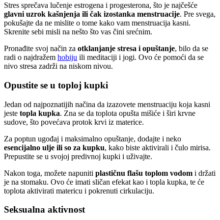
Stres sprečava lučenje estrogena i progesterona, što je najčešće
glavni uzrok kašnjenja ili čak izostanka menstruacije
. Pre svega,
pokušajte da ne mislite o tome kako vam menstruacija kasni.
Skrenite sebi misli na nešto što vas čini srećnim.
Pronađite svoj način za
otklanjanje stresa i opuštanje
, bilo da se
radi o najdražem
hobiju
ili meditaciji i jogi. Ovo će pomoći da se
nivo stresa zadrži na niskom nivou.
Opustite se u toploj kupki
Jedan od najpoznatijih načina da izazovete menstruaciju koja kasni
jeste
topla kupka
. Zna se da toplota opušta mišiće i širi krvne
sudove, što povećava protok krvi iz materice.
Za poptun ugođaj i maksimalno opuštanje, dodajte i neko
esencijalno ulje ili so za kupku
, kako biste aktivirali i čulo mirisa.
Prepustite se u svojoj predivnoj kupki i uživajte.
Nakon toga, možete napuniti
plastičnu flašu toplom vodom
i držati
je na stomaku. Ovo će imati sličan efekat kao i topla kupka, te će
toplota aktivirati matericu i pokrenuti cirkulaciju.
Seksualna aktivnost