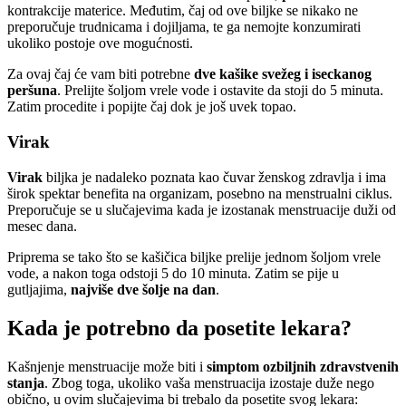
kontrakcije materice. Međutim, čaj od ove biljke se nikako ne
preporučuje trudnicama i dojiljama, te ga nemojte konzumirati
ukoliko postoje ove mogućnosti.
Za ovaj čaj će vam biti potrebne
dve kašike svežeg i iseckanog
peršuna
. Prelijte šoljom vrele vode i ostavite da stoji do 5 minuta.
Zatim procedite i popijte čaj dok je još uvek topao.
Virak
Virak
biljka je nadaleko poznata kao čuvar ženskog zdravlja i ima
širok spektar benefita na organizam, posebno na menstrualni ciklus.
Preporučuje se u slučajevima kada je izostanak menstruacije duži od
mesec dana.
Priprema se tako što se kašičica biljke prelije jednom šoljom vrele
vode, a nakon toga odstoji 5 do 10 minuta. Zatim se pije u
gutljajima,
najviše dve šolje na dan
.
Kada je potrebno da posetite lekara?
Kašnjenje menstruacije može biti i
simptom ozbiljnih zdravstvenih
stanja
. Zbog toga, ukoliko vaša menstruacija izostaje duže nego
obično, u ovim slučajevima bi trebalo da posetite svog lekara: