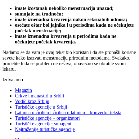
imate izostanak nekoliko menstruacija unazad;
sumnjate na trudnoću;
imate iznenadna krvarenja nakon seksualnih odnosa;
osećate oštar bol jajnika i u periodima kada ne očekujete
početak menstruacije;
imate iznenadna krvarenja u periodima kada ne
očekujete početak krvarenja.
Nadamo se da vam je ovaj tekst bio koristan i da ste pronašli korisne
savete kako izazvati menstruaciju prirodnim metodama. Svakako,
primetite li da se problem ne rešava, obavezno se obratite svom
lekaru.
Izdvajamo
Magazin
Crkve i manastiri u Srbiji
Vodič kroz Srbiju
Turističke agencije u Srbiji
Latinica u ćirilicu i ćirilica u latinicu – konvertor teksta
Turističke agencije – organizatori
Turističke agencije: subagenti
Najtraženije turističke agencije