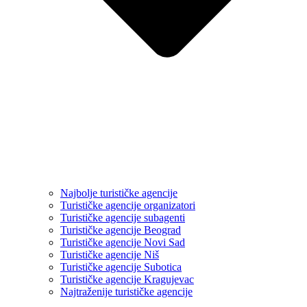
Najbolje turističke agencije
Turističke agencije organizatori
Turističke agencije subagenti
Turističke agencije Beograd
Turističke agencije Novi Sad
Turističke agencije Niš
Turističke agencije Subotica
Turističke agencije Kragujevac
Najtraženije turističke agencije