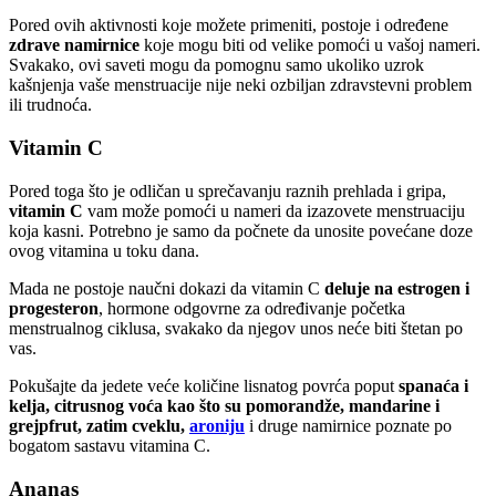
Pored ovih aktivnosti koje možete primeniti, postoje i određene
zdrave namirnice
koje mogu biti od velike pomoći u vašoj nameri.
Svakako, ovi saveti mogu da pomognu samo ukoliko uzrok
kašnjenja vaše menstruacije nije neki ozbiljan zdravstevni problem
ili trudnoća.
Vitamin C
Pored toga što je odličan u sprečavanju raznih prehlada i gripa,
vitamin C
vam može pomoći u nameri da izazovete menstruaciju
koja kasni. Potrebno je samo da počnete da unosite povećane doze
ovog vitamina u toku dana.
Mada ne postoje naučni dokazi da vitamin C
deluje na estrogen i
progesteron
, hormone odgovrne za određivanje početka
menstrualnog ciklusa, svakako da njegov unos neće biti štetan po
vas.
Pokušajte da jedete veće količine lisnatog povrća poput
spanaća i
kelja, citrusnog voća kao što su pomorandže, mandarine i
grejpfrut, zatim cveklu,
aroniju
i druge namirnice poznate po
bogatom sastavu vitamina C.
Ananas