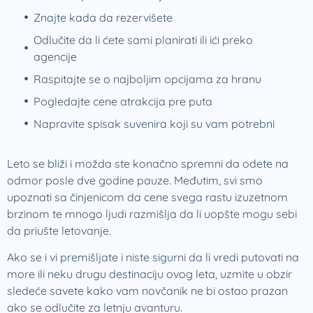
Znajte kada da rezervišete
Odlučite da li ćete sami planirati ili ići preko
agencije
Raspitajte se o najboljim opcijama za hranu
Pogledajte cene atrakcija pre puta
Napravite spisak suvenira koji su vam potrebni
Leto se bliži i možda ste konačno spremni da odete na
odmor posle dve godine pauze. Međutim, svi smo
upoznati sa činjenicom da cene svega rastu izuzetnom
brzinom te mnogo ljudi razmišlja da li uopšte mogu sebi
da priušte letovanje.
Ako se i vi premišljate i niste sigurni da li vredi putovati na
more ili neku drugu destinaciju ovog leta, uzmite u obzir
sledeće savete kako vam novčanik ne bi ostao prazan
ako se odlučite za letnju avanturu.