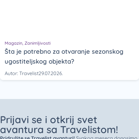
Magazin
,
Zanimljivosti
Šta je potrebno za otvaranje sezonskog
ugostiteljskog objekta?
Autor:
Travelist
29.07.2026.
Prijavi se i otkrij svet
avantura sa Travelistom!
Pridružite se Travelist avanturi!
Svakog meseca donosimo