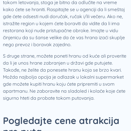
tokom letovanja, stoga je bitno da odlučite na vreme
kako ćete se hraniti. Raspitajte se u agenciji da li smeštaj
gde ćete odsesti nudi doručak, ručak i/ili večeru. Ako ne,
istražite region u kojem ćete boraviti da vidite da li ima
restorana koji nude pristupačne obroke. Imajte u vidu
činjenicu da su šanse velike da će vas hrana izaći skuplje
nego prevoz i boravak zajedno.
S druge strane, možete poneti hranu od kuće ali proverite
da li je unos hrane zabranjen u državi gde putujete.
Takođe, ne želite da ponesete hranu koja se brzo kvari.
Možda najbolja opcija je odlazak u lokalni supermarket
gde možete kupiti hranu koju ćete pripremiti u svom
apartmanu. Ne zaboravite na sladoled i kolače koje ćete
sigurno hteti da probate tokom putovanja.
Pogledajte cene atrakcija