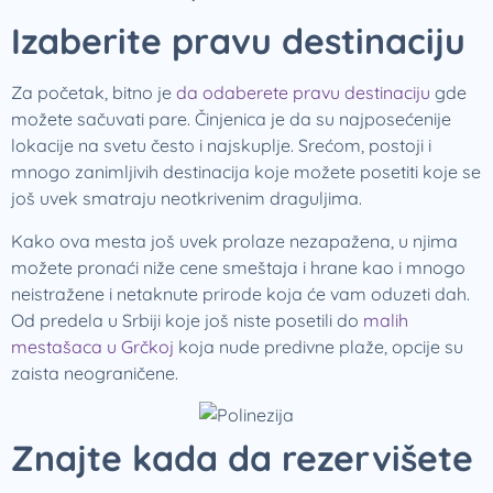
Izaberite pravu destinaciju
Za početak, bitno je
da odaberete pravu destinaciju
gde
možete sačuvati pare. Činjenica je da su najposećenije
lokacije na svetu često i najskuplje. Srećom, postoji i
mnogo zanimljivih destinacija koje možete posetiti koje se
još uvek smatraju neotkrivenim draguljima.
Kako ova mesta još uvek prolaze nezapažena, u njima
možete pronaći niže cene smeštaja i hrane kao i mnogo
neistražene i netaknute prirode koja će vam oduzeti dah.
Od predela u Srbiji koje još niste posetili do
malih
mestašaca u Grčkoj
koja nude predivne plaže, opcije su
zaista neograničene.
Znajte kada da rezervišete