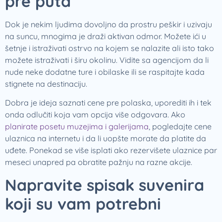
pre puta
Dok je nekim ljudima dovoljno da prostru peškir i uzivaju
na suncu, mnogima je draži aktivan odmor. Možete ići u
šetnje i istraživati ostrvo na kojem se nalazite ali isto tako
možete istraživati i širu okolinu. Vidite sa agencijom da li
nude neke dodatne ture i obilaske ili se raspitajte kada
stignete na destinaciju.
Dobra je ideja saznati cene pre polaska, uporediti ih i tek
onda odlučiti koja vam opcija više odgovara. Ako
planirate posetu muzejima i galerijama
, pogledajte cene
ulaznica na internetu i da li uopšte morate da platite da
uđete. Ponekad se više isplati ako rezervišete ulaznice par
meseci unapred pa obratite pažnju na razne akcije.
Napravite spisak suvenira
koji su vam potrebni