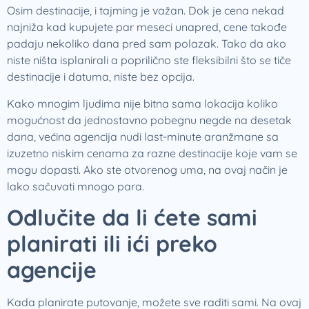
Osim destinacije, i tajming je važan. Dok je cena nekad
najniža kad kupujete par meseci unapred, cene takođe
padaju nekoliko dana pred sam polazak. Tako da ako
niste ništa isplanirali a poprilično ste fleksibilni što se tiče
destinacije i datuma, niste bez opcija.
Kako mnogim ljudima nije bitna sama lokacija koliko
mogućnost da jednostavno pobegnu negde na desetak
dana, većina agencija nudi last-minute aranžmane sa
izuzetno niskim cenama za razne destinacije koje vam se
mogu dopasti. Ako ste otvorenog uma, na ovaj način je
lako sačuvati mnogo para.
Odlučite da li ćete sami
planirati ili ići preko
agencije
Kada planirate putovanje, možete sve raditi sami. Na ovaj