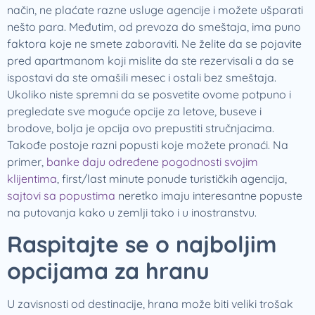
način, ne plaćate razne usluge agencije i možete ušparati
nešto para. Međutim, od prevoza do smeštaja, ima puno
faktora koje ne smete zaboraviti. Ne želite da se pojavite
pred apartmanom koji mislite da ste rezervisali a da se
ispostavi da ste omašili mesec i ostali bez smeštaja.
Ukoliko niste spremni da se posvetite ovome potpuno i
pregledate sve moguće opcije za letove, buseve i
brodove, bolja je opcija ovo prepustiti stručnjacima.
Takođe postoje razni popusti koje možete pronaći. Na
primer,
banke daju određene pogodnosti svojim
klijentima
, first/last minute ponude turističkih agencija,
sajtovi sa popustima
neretko imaju interesantne popuste
na putovanja kako u zemlji tako i u inostranstvu.
Raspitajte se o najboljim
opcijama za hranu
U zavisnosti od destinacije, hrana može biti veliki trošak