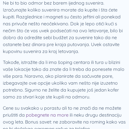
Ne bi to bio odmor bez barem ijednog suvenira.
Izračunajte koliko suvenira morate da kupite i šta ćete
kupiti. Razglednice i magneti su često jeftini ali ponekad
nas privuče nešto neočekivano. Dok je lepo otići kući s
nečim što će vas uvek podsećati na ovo letovanje, bilo bi
dobro da odredite sebi budžet za suvenire tako da ne
ostanete bez dinara pre kraja putovanja. Uvek ostavite
kupovinu suvenira za kraj letovanja.
Takođe, istražite da li ima šoping centara ili tura u blizini
vaše lokacije tako da znate da li treba da ponesete malo
više para. Naravno, ako planirate da sačuvate pare,
izbegavajte ove opcije ukoliko vam nešto nije izuzetno
potrebno. Sigurno ne želite da kupujete još jedan kofer
samo za stvari koje ste kupili na odmoru.
Cene su svakako u porastu ali to ne znači da ne možete
priuštiti da
pobegnete na more
ili neku drugu destinaciju
ovog leta. Bonus savet: ne zaboravite na roming kako vas
ne bi dočekao ogroman račun za telefon.