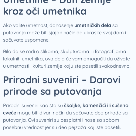
kroz oči umetnika
Ako volite umetnost, donošenje
umetničkih dela
sa
putovanja može biti sjajan način da ukrasite svoj dom i
sačuvate uspomene.
Bilo da se radi o slikama, skulpturama ili fotografijama
lokalnih umetnika, ova dela će vam omogućiti da uživate
u umetnosti i kulturi zemlje koju ste posetili svakodnevno.
Prirodni suveniri – Darovi
prirode sa putovanja
Prirodni suveniri kao što su
školjke, kamenčići ili sušeno
cveće
mogu biti divan način da sačuvate deo prirode sa
putovanja. Ovi suveniri su besplatni i nose sa sobom
posebnu vrednost jer su deo pejzaža koji ste posetili.