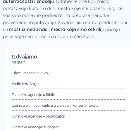
autentičnosti i značaju
. Odaberite one koji zaista
odražavaju kulturu i duh mesta koje ste posetili, i koji će
vas svakodnevno podsećati na predivne trenutke
provedene na putovanju. Suveniri nisu samo predmeti; oni
su
most između nas i mesta koja smo otkrili
, i pričaju
priče koje ćemo nositi sa sobom ceo život.
Izdvajamo
Magazin
Crkve i manastiri u Srbiji
Vodič kroz Srbiju
Turističke agencije u Srbiji
Latinica u ćirilicu i ćirilica u latinicu – konvertor teksta
Turističke agencije – organizatori
Turističke agencije: subagenti