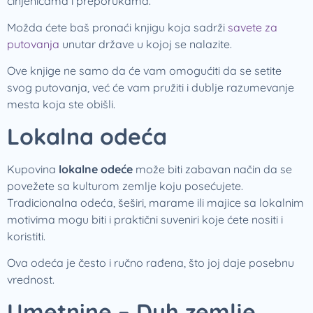
činjenicama i preporukama.
Možda ćete baš pronaći knjigu koja sadrži
savete za
putovanja
unutar države u kojoj se nalazite.
Ove knjige ne samo da će vam omogućiti da se setite
svog putovanja, već će vam pružiti i dublje razumevanje
mesta koja ste obišli.
Lokalna odeća
Kupovina
lokalne odeće
može biti zabavan način da se
povežete sa kulturom zemlje koju posećujete.
Tradicionalna odeća, šeširi, marame ili majice sa lokalnim
motivima mogu biti i praktični suveniri koje ćete nositi i
koristiti.
Ova odeća je često i ručno rađena, što joj daje posebnu
vrednost.
Umetnine – Duh zemlje