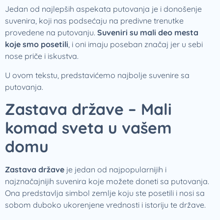
Jedan od najlepših aspekata putovanja je i donošenje
suvenira, koji nas podsećaju na predivne trenutke
provedene na putovanju.
Suveniri su mali deo mesta
koje smo posetili
, i oni imaju poseban značaj jer u sebi
nose priče i iskustva.
U ovom tekstu, predstavićemo najbolje suvenire sa
putovanja.
Zastava države – Mali
komad sveta u vašem
domu
Zastava države
je jedan od najpopularnijih i
najznačajnijih suvenira koje možete doneti sa putovanja.
Ona predstavlja simbol zemlje koju ste posetili i nosi sa
sobom duboko ukorenjene vrednosti i istoriju te države.