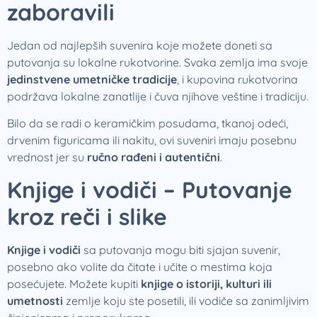
zaboravili
Jedan od najlepših suvenira koje možete doneti sa
putovanja su lokalne rukotvorine. Svaka zemlja ima svoje
jedinstvene umetničke tradicije
, i kupovina rukotvorina
podržava lokalne zanatlije i čuva njihove veštine i tradiciju.
Bilo da se radi o keramičkim posudama, tkanoj odeći,
drvenim figuricama ili nakitu, ovi suveniri imaju posebnu
vrednost jer su
ručno rađeni i autentični
.
Knjige i vodiči – Putovanje
kroz reči i slike
Knjige i vodiči
sa putovanja mogu biti sjajan suvenir,
posebno ako volite da čitate i učite o mestima koja
posećujete. Možete kupiti
knjige o istoriji, kulturi ili
umetnosti
zemlje koju ste posetili, ili vodiče sa zanimljivim