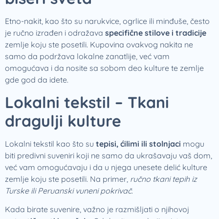
Etno-nakit, kao što su narukvice, ogrlice ili minđuše, često
je ručno izrađen i odražava
specifične stilove i tradicije
zemlje koju ste posetili. Kupovina ovakvog nakita ne
samo da podržava lokalne zanatlije, već vam
omogućava i da nosite sa sobom deo kulture te zemlje
gde god da idete.
Lokalni tekstil – Tkani
dragulji kulture
Lokalni tekstil kao što su
tepisi, ćilimi ili stolnjaci
mogu
biti predivni suveniri koji ne samo da ukrašavaju vaš dom,
već vam omogućavaju i da u njega unesete delić kulture
zemlje koju ste posetili. Na primer,
ručno tkani tepih iz
Turske ili Peruanski vuneni pokrivač
.
Kada birate suvenire, važno je razmišljati o njihovoj