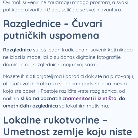
Ovi mali suveniri ne zauzimaju mnogo prostora, a svaki
put kada otvorite frižider, setićete se svojih avantura.
Razglednice – Čuvari
putničkih uspomena
Razglednice
su još jedan tradicionalni suvenir koji nikada
ne izlazi iz mode. Iako su danas digitalne fotografije
dominantne, razglednice imaju svoj šarm.
Možete ih slati prijateljima i porodici dok ste na putovanju,
ali i sačuvati nekoliko za sebe kao podsetnik na mesta
koja ste posetili. Postoje različite vrste razglednica, od
onih sa
slikama poznatih
znamenitosti i izletišta
, do
umetničkih razglednica
sa lokalnim motivima.
Lokalne rukotvorine –
Umetnost zemlje koju niste