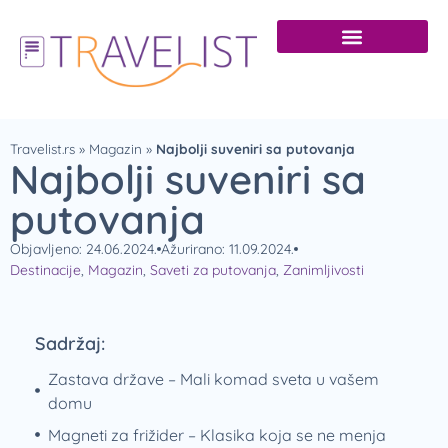
Travelist.rs
»
Magazin
»
Najbolji suveniri sa putovanja
Najbolji suveniri sa
putovanja
Objavljeno: 24.06.2024.
Ažurirano: 11.09.2024.
Destinacije
,
Magazin
,
Saveti za putovanja
,
Zanimljivosti
Sadržaj:
Zastava države – Mali komad sveta u vašem
domu
Magneti za frižider – Klasika koja se ne menja