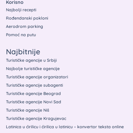
Korisno
Najbolji recepti
Rođendanski pokloni
Aerodrom parking
Pomoć na putu
Najbitnije
Turističke agencije u Srbiji
Najbolje turističke agencije
Turističke agencije organizatori
Turističke agencije subagenti
Turističke agencije Beograd
Turističke agencije Novi Sad
Turističke agencije Niš
Turističke agencije Kragujevac
Latinica u ćirilicu i ćirilica u latinicu – konvertor teksta online