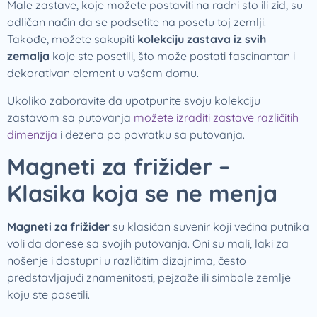
Male zastave, koje možete postaviti na radni sto ili zid, su
odličan način da se podsetite na posetu toj zemlji.
Takođe, možete sakupiti
kolekciju zastava iz svih
zemalja
koje ste posetili, što može postati fascinantan i
dekorativan element u vašem domu.
Ukoliko zaboravite da upotpunite svoju kolekciju
zastavom sa putovanja
možete izraditi zastave različitih
dimenzija
i dezena po povratku sa putovanja.
Magneti za frižider –
Klasika koja se ne menja
Magneti za frižider
su klasičan suvenir koji većina putnika
voli da donese sa svojih putovanja. Oni su mali, laki za
nošenje i dostupni u različitim dizajnima, često
predstavljajući znamenitosti, pejzaže ili simbole zemlje
koju ste posetili.