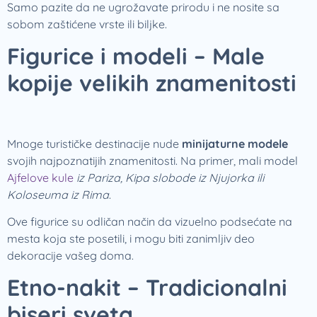
Samo pazite da ne ugrožavate prirodu i ne nosite sa
sobom zaštićene vrste ili biljke.
Figurice i modeli – Male
kopije velikih znamenitosti
Mnoge turističke destinacije nude
minijaturne modele
svojih najpoznatijih znamenitosti. Na primer, mali model
Ajfelove kule
iz Pariza, Kipa slobode iz Njujorka ili
Koloseuma iz Rima
.
Ove figurice su odličan način da vizuelno podsećate na
mesta koja ste posetili, i mogu biti zanimljiv deo
dekoracije vašeg doma.
Etno-nakit – Tradicionalni
biseri sveta