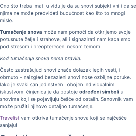
Ono što treba imati u vidu je da su snovi subjektivni i da se
njima ne može predvideti budućnost kao što to mnogi
misle.
Tumačenje snova
može nam pomoći da otkrijemo svoje
potusnute želje i strahove, ali i signazirati nam kada smo
pod stresom i preopterećeni nekom temom.
Kod tumačenja snova nema pravila.
Često zastrašujući snovi znače dolazak lepih vesti, i
obrnuto – naizgled bezazleni snovi nose ozbiljne poruke.
Iako je svaki san jedinstven i obojen individualnim
iskustvom, činjenica je da postoje
određeni simboli
u
snovima koji se pojavljuju češće od ostalih. Sanovnik vam
može pružiti njihovo detaljno tumačenje.
Travelist
vam otkriva tumačenje snova koji se najčešće
sanjaju!