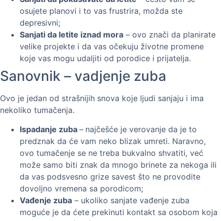
osujete planovi i to vas frustrira, možda ste
depresivni;
Sanjati da letite iznad mora
– ovo znači da planirate
velike projekte i da vas očekuju životne promene
koje vas mogu udaljiti od porodice i prijatelja.
Sanovnik – vadjenje zuba
Ovo je jedan od strašnijih snova koje ljudi sanjaju i ima
nekoliko tumačenja.
Ispadanje zuba
–
najčešće je verovanje da je to
predznak da će vam neko blizak umreti. Naravno,
ovo tumačenje se ne treba bukvalno shvatiti, već
može samo biti znak da mnogo brinete za nekoga ili
da vas podsvesno grize savest što ne provodite
dovoljno vremena sa porodicom;
Vađenje zuba
– ukoliko sanjate vađenje zuba
moguće je da ćete prekinuti kontakt sa osobom koja