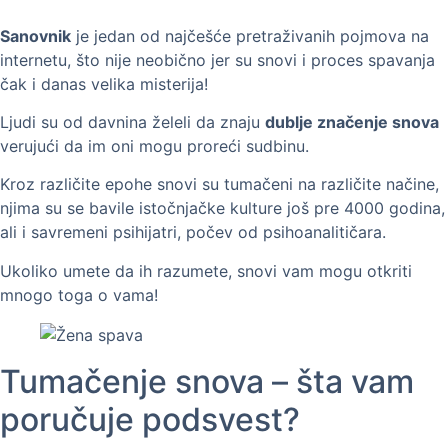
Sanovnik
je jedan od najčešće pretraživanih pojmova na
internetu, što nije neobično jer su snovi i proces spavanja
čak i danas velika misterija!
Ljudi su od davnina želeli da znaju
dublje značenje snova
verujući da im oni mogu proreći sudbinu.
Kroz različite epohe snovi su tumačeni na različite načine,
njima su se bavile istočnjačke kulture još pre 4000 godina,
ali i savremeni psihijatri, počev od psihoanalitičara.
Ukoliko umete da ih razumete, snovi vam mogu otkriti
mnogo toga o vama!
Tumačenje snova – šta vam
poručuje podsvest?