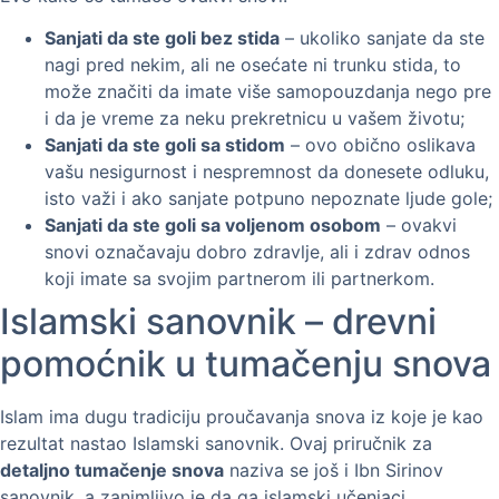
Sanjati da ste goli bez stida
– ukoliko sanjate da ste
nagi pred nekim, ali ne osećate ni trunku stida, to
može značiti da imate više samopouzdanja nego pre
i da je vreme za neku prekretnicu u vašem životu;
Sanjati da ste goli sa stidom
– ovo obično oslikava
vašu nesigurnost i nespremnost da donesete odluku,
isto važi i ako sanjate potpuno nepoznate ljude gole;
Sanjati da ste goli sa voljenom osobom
– ovakvi
snovi označavaju dobro zdravlje, ali i zdrav odnos
koji imate sa svojim partnerom ili partnerkom.
Islamski sanovnik – drevni
pomoćnik u tumačenju snova
Islam ima dugu tradiciju proučavanja snova iz koje je kao
rezultat nastao Islamski sanovnik. Ovaj priručnik za
detaljno tumačenje snova
naziva se još i Ibn Sirinov
sanovnik, a zanimljivo je da ga islamski učenjaci