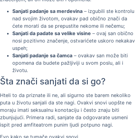
Sanjati padanje sa merdevina
– izgubili ste kontrolu
nad svojim životom, ovakav pad obično znači da
ćete morati da se prepustite nekome ili nečemu;
Sanjati da padate sa velike visine
– ovaj san obično
nosi pozitivno značenje, ostvarićete uskoro nekakav
uspeh;
Sanjati padanje sa čamca
– ovakav san može biti
opomena da budete pažljiviji u svom poslu, ali i
životu.
Šta znači sanjati da si go?
Hteli to da priznate ili ne, ali sigurno ste barem nekoliko
puta u životu sanjali da ste nagi. Ovakvi snovi uopšte ne
moraju imati seksualnu konotaciju i često znaju biti
zbunjujući. Primera radi, sanjate da odgovarate usmeni
ispit pred amfiteatrom punim ljudi potpuno nagi.
Evo kako se tumače ovakvi snovi.