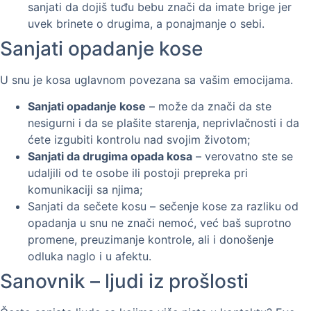
sanjati da dojiš tuđu bebu znači da imate brige jer
uvek brinete o drugima, a ponajmanje o sebi.
Sanjati opadanje kose
U snu je kosa uglavnom povezana sa vašim emocijama.
Sanjati opadanje kose
– može da znači da ste
nesigurni i da se plašite starenja, neprivlačnosti i da
ćete izgubiti kontrolu nad svojim životom;
Sanjati da drugima opada kosa
– verovatno ste se
udaljili od te osobe ili postoji prepreka pri
komunikaciji sa njima;
Sanjati da sečete kosu – sečenje kose za razliku od
opadanja u snu ne znači nemoć, već baš suprotno
promene, preuzimanje kontrole, ali i donošenje
odluka naglo i u afektu.
Sanovnik – ljudi iz prošlosti