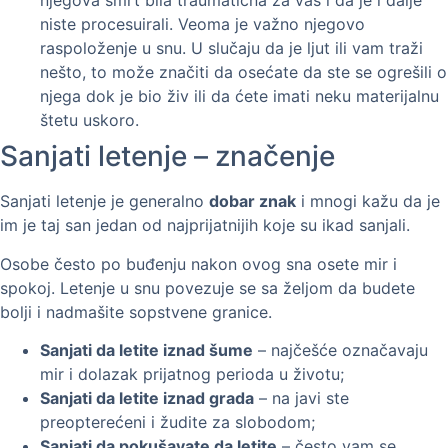
njegova smrt bila traumatična za vas i da je i dalje
niste procesuirali. Veoma je važno njegovo
raspoloženje u snu. U slučaju da je ljut ili vam traži
nešto, to može značiti da osećate da ste se ogrešili o
njega dok je bio živ ili da ćete imati neku materijalnu
štetu uskoro.
Sanjati letenje – značenje
Sanjati letenje je generalno
dobar znak
i mnogi kažu da je
im je taj san jedan od najprijatnijih koje su ikad sanjali.
Osobe često po buđenju nakon ovog sna osete mir i
spokoj. Letenje u snu povezuje se sa željom da budete
bolji i nadmašite sopstvene granice.
Sanjati da letite iznad šume
– najčešće označavaju
mir i dolazak prijatnog perioda u životu;
Sanjati da letite iznad grada
– na javi ste
preopterećeni i žudite za slobodom;
Sanjati da pokušavate da letite
– često vam se