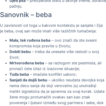
Ujed psa
– pretrpećete štetu u skorije vreme, obratite
pažnju.
Sanovnik – beba
U zavisnosti od toga u kakvom kontekstu je sanjate i čija
je beba, ovaj san može imati više različitih tumačenja:
Mala, tek rođena beba
– ovo znači da ste svesni
kompromisa koje pravite u životu;
Dobiti bebu
– treba da unesete više radosti u svoj
život;
Mrtvorođena beba
– sa razlogom ste pesimista, ali
pronaći ćete izlaz iz izazovne situacije;
Tuđa beba
– imaćete konflikt uskoro;
Sanjati da dojiš bebu
– ukoliko neudata devojka koja
nema decu sanja da doji verovatno joj unutrašnji
instikt signalizira da je spremna za ovaj korak. Udate
žene mogu protumačiti ovakav san kao znak
poverenja i ljubavi između svog partnera i sebe, dok