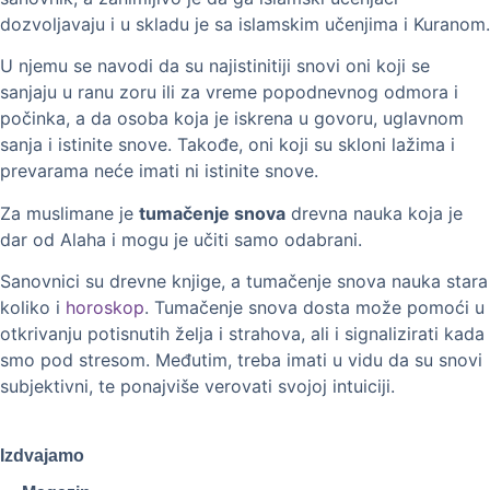
dozvoljavaju i u skladu je sa islamskim učenjima i Kuranom.
U njemu se navodi da su najistinitiji snovi oni koji se
sanjaju u ranu zoru ili za vreme popodnevnog odmora i
počinka, a da osoba koja je iskrena u govoru, uglavnom
sanja i istinite snove. Takođe, oni koji su skloni lažima i
prevarama neće imati ni istinite snove.
Za muslimane je
tumačenje snova
drevna nauka koja je
dar od Alaha i mogu je učiti samo odabrani.
Sanovnici su drevne knjige, a tumačenje snova nauka stara
koliko i
horoskop
. Tumačenje snova dosta može pomoći u
otkrivanju potisnutih želja i strahova, ali i signalizirati kada
smo pod stresom. Međutim, treba imati u vidu da su snovi
subjektivni, te ponajviše verovati svojoj intuiciji.
Izdvajamo