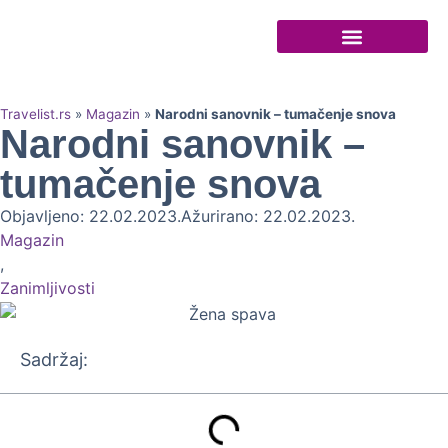
Turističke agencije
Travelist.rs
»
Magazin
»
Narodni sanovnik – tumačenje snova
Narodni sanovnik –
tumačenje snova
Objavljeno: 22.02.2023.
Ažurirano: 22.02.2023.
Magazin
,
Zanimljivosti
Sadržaj: