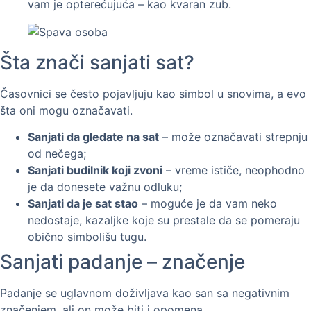
vam je opterećujuća – kao kvaran zub.
Šta znači sanjati sat?
Časovnici se često pojavljuju kao simbol u snovima, a evo
šta oni mogu označavati.
Sanjati da gledate na sat
– može označavati strepnju
od nečega;
Sanjati budilnik koji zvoni
– vreme ističe, neophodno
je da donesete važnu odluku;
Sanjati da je sat stao
– moguće je da vam neko
nedostaje, kazaljke koje su prestale da se pomeraju
obično simbolišu tugu.
Sanjati padanje – značenje
Padanje se uglavnom doživljava kao san sa negativnim
značenjem, ali on može biti i opomena.