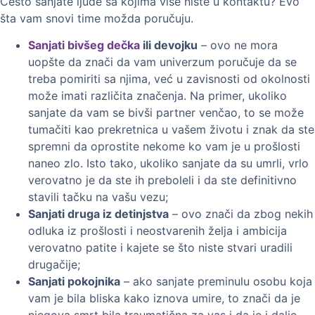
Često sanjate ljude sa kojima više niste u kontaktu? Evo
šta vam snovi time možda poručuju.
Sanjati bivšeg dečka
ili devojku
– ovo ne mora
uopšte da znači da vam univerzum poručuje da se
treba pomiriti sa njima, već u zavisnosti od okolnosti
može imati različita značenja. Na primer, ukoliko
sanjate da vam se bivši partner venčao, to se može
tumačiti kao prekretnica u vašem životu i znak da ste
spremni da oprostite nekome ko vam je u prošlosti
naneo zlo. Isto tako, ukoliko sanjate da su umrli, vrlo
verovatno je da ste ih preboleli i da ste definitivno
stavili tačku na vašu vezu;
Sanjati druga iz detinjstva
– ovo znači da zbog nekih
odluka iz prošlosti i neostvarenih želja i ambicija
verovatno patite i kajete se što niste stvari uradili
drugačije;
Sanjati pokojnika
– ako sanjate preminulu osobu koja
vam je bila bliska kako iznova umire, to znači da je