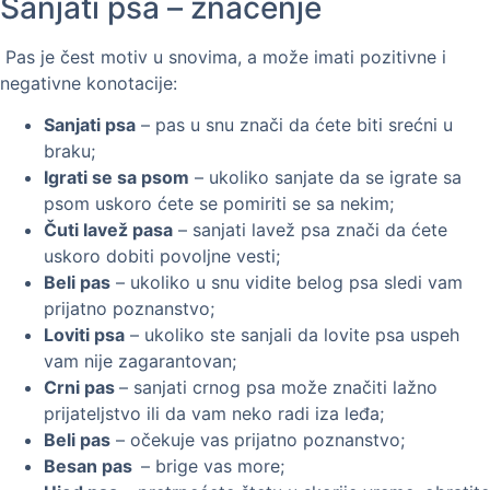
Sanjati psa – značenje
Pas je čest motiv u snovima, a može imati pozitivne i
negativne konotacije:
Sanjati psa
– pas u snu znači da ćete biti srećni u
braku;
Igrati se sa psom
– ukoliko sanjate da se igrate sa
psom uskoro ćete se pomiriti se sa nekim;
Čuti lavež pasa
– sanjati lavež psa znači da ćete
uskoro dobiti povoljne vesti;
Beli pas
– ukoliko u snu vidite belog psa sledi vam
prijatno poznanstvo;
Loviti psa
– ukoliko ste sanjali da lovite psa uspeh
vam nije zagarantovan;
Crni pas
– sanjati crnog psa može značiti lažno
prijateljstvo ili da vam neko radi iza leđa;
Beli pas
– očekuje vas prijatno poznanstvo;
Besan pas
– brige vas more;