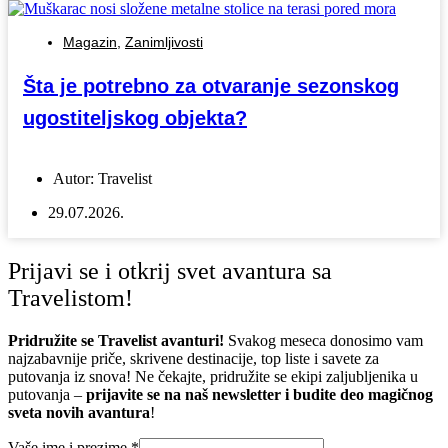
Magazin
,
Zanimljivosti
Šta je potrebno za otvaranje sezonskog
ugostiteljskog objekta?
Autor:
Travelist
29.07.2026.
Prijavi se i otkrij svet avantura sa
Travelistom!
Pridružite se Travelist avanturi!
Svakog meseca donosimo vam
najzabavnije priče, skrivene destinacije, top liste i savete za
putovanja iz snova! Ne čekajte, pridružite se ekipi zaljubljenika u
putovanja –
prijavite se na naš newsletter i budite deo magičnog
sveta novih avantura
!
Vaše ime i prezime
*