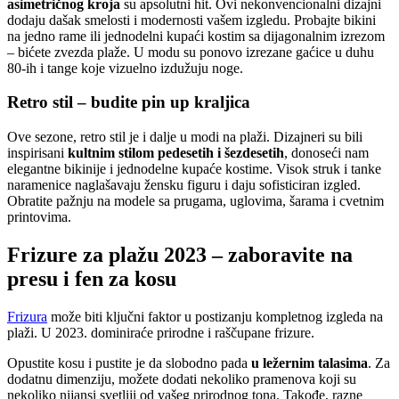
asimetričnog kroja
su apsolutni hit. Ovi nekonvencionalni dizajni
dodaju dašak smelosti i modernosti vašem izgledu. Probajte bikini
na jedno rame ili jednodelni kupaći kostim sa dijagonalnim izrezom
– bićete zvezda plaže. U modu su ponovo izrezane gaćice u duhu
80-ih i tange koje vizuelno izdužuju noge.
Retro stil – budite pin up kraljica
Ove sezone, retro stil je i dalje u modi na plaži. Dizajneri su bili
inspirisani
kultnim stilom pedesetih i šezdesetih
, donoseći nam
elegantne bikinije i jednodelne kupaće kostime. Visok struk i tanke
naramenice naglašavaju žensku figuru i daju sofisticiran izgled.
Obratite pažnju na modele sa prugama, uglovima, šarama i cvetnim
printovima.
Frizure za plažu 2023 – zaboravite na
presu i fen za kosu
Frizura
može biti ključni faktor u postizanju kompletnog izgleda na
plaži. U 2023. dominiraće prirodne i raščupane frizure.
Opustite kosu i pustite je da slobodno pada
u ležernim talasima
. Za
dodatnu dimenziju, možete dodati nekoliko pramenova koji su
nekoliko nijansi svetliji od vašeg prirodnog tona. Takođe, razne