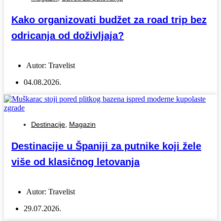
Kako organizovati budžet za road trip bez
odricanja od doživljaja?
Autor:
Travelist
04.08.2026.
Destinacije
,
Magazin
Destinacije u Španiji za putnike koji žele
više od klasičnog letovanja
Autor:
Travelist
29.07.2026.