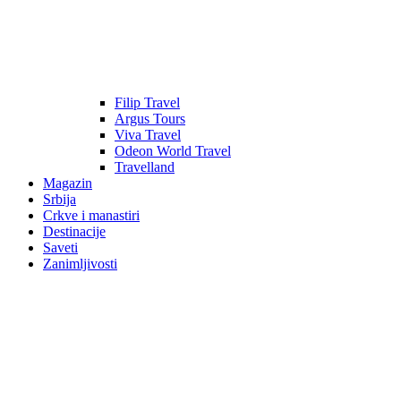
Filip Travel
Argus Tours
Viva Travel
Odeon World Travel
Travelland
Magazin
Srbija
Crkve i manastiri
Destinacije
Saveti
Zanimljivosti