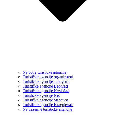
Najbolje turističke agencije
Turističke agencije organizatori
Turističke agencije subagenti
Turističke agencije Beograd
Turističke agencije Novi Sad
Turističke agencije Niš
Turističke agencije Subotica
Turističke agencije Kragujevac
Najtraženije turističke agencije