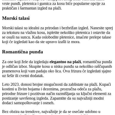
vrste punđi, pletenica i gumica za kosu biće popularne opcije za
praktičan i šarmantan izgled na plaži.
Morski talasi
Morski talasi su idealni za prirodan i bezbrižan izgled. Nanesite sprej
za teksturu na vlažnu kosu, ispletite nekoliko pletenica i ostavite da
se osuši na suncu. Kada oslobodite pletenice, imaćete prelepe talase
koji će izgledati kao da ste upravo izašli iz mora.
Romantična punđa
Za one koji žele da izgledaju
elegantno na plaži
, romantična punđa
je odličan izbor. Skupite kosu u nisku punđu sa nekoliko raščupanih
pramenova koji vam padaju oko lica. Ova frizura će izgledati sjajno
uz šešir ili cvetni dodatak.
Leto 2023. donosi brojne mogućnosti da zablistate na plaži. Kupaći
kostimi u živim bojama i dezenima, prozračna odeća za plažu,
prirodne frizure i pozitivan način razmišljanja su ključni elementi za
postizanje savršenog izgleda. Zapamtite da su najvažniji modni
dodaci samopoštovanje i osmeh.
Bez obzira na trendove, najvažnije je da se osećate udobno u