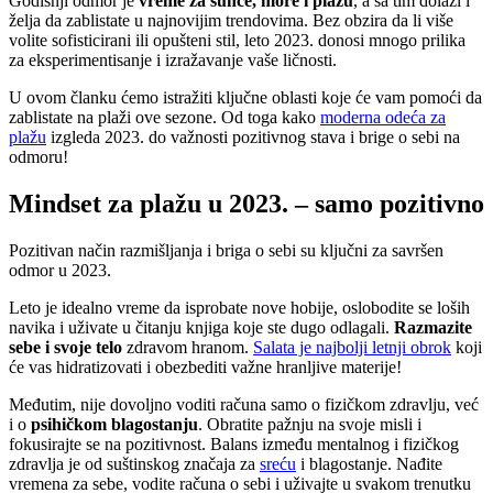
Godišnji odmor je
vreme za sunce, more i plažu
, a sa tim dolazi i
želja da zablistate u najnovijim trendovima. Bez obzira da li više
volite sofisticirani ili opušteni stil, leto 2023. donosi mnogo prilika
za eksperimentisanje i izražavanje vaše ličnosti.
U ovom članku ćemo istražiti ključne oblasti koje će vam pomoći da
zablistate na plaži ove sezone. Od toga kako
moderna odeća za
plažu
izgleda 2023. do važnosti pozitivnog stava i brige o sebi na
odmoru!
Mindset za plažu u 2023. – samo pozitivno
Pozitivan način razmišljanja i briga o sebi su ključni za savršen
odmor u 2023.
Leto je idealno vreme da isprobate nove hobije, oslobodite se loših
navika i uživate u čitanju knjiga koje ste dugo odlagali.
Razmazite
sebe i svoje telo
zdravom hranom.
Salata je najbolji letnji obrok
koji
će vas hidratizovati i obezbediti važne hranljive materije!
Međutim, nije dovoljno voditi računa samo o fizičkom zdravlju, već
i o
psihičkom blagostanju
. Obratite pažnju na svoje misli i
fokusirajte se na pozitivnost. Balans između mentalnog i fizičkog
zdravlja je od suštinskog značaja za
sreću
i blagostanje. Nađite
vremena za sebe, vodite računa o sebi i uživajte u svakom trenutku