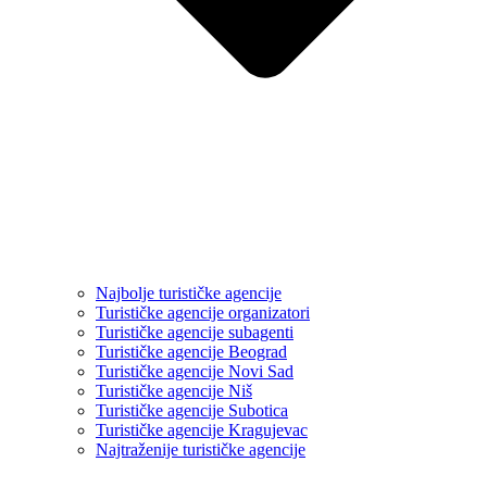
Najbolje turističke agencije
Turističke agencije organizatori
Turističke agencije subagenti
Turističke agencije Beograd
Turističke agencije Novi Sad
Turističke agencije Niš
Turističke agencije Subotica
Turističke agencije Kragujevac
Najtraženije turističke agencije