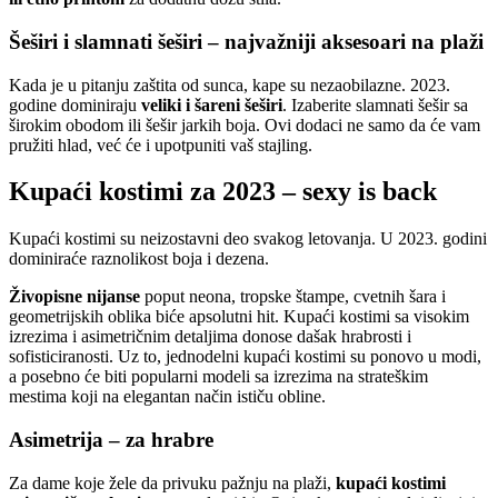
Šeširi i slamnati šeširi – najvažniji aksesoari na plaži
Kada je u pitanju zaštita od sunca, kape su nezaobilazne. 2023.
godine dominiraju
veliki i šareni šeširi
. Izaberite slamnati šešir sa
širokim obodom ili šešir jarkih boja. Ovi dodaci ne samo da će vam
pružiti hlad, već će i upotpuniti vaš stajling.
Kupaći kostimi za 2023 – sexy is back
Kupaći kostimi su neizostavni deo svakog letovanja. U 2023. godini
dominiraće raznolikost boja i dezena.
Živopisne nijanse
poput neona, tropske štampe, cvetnih šara i
geometrijskih oblika biće apsolutni hit. Kupaći kostimi sa visokim
izrezima i asimetričnim detaljima donose dašak hrabrosti i
sofisticiranosti. Uz to, jednodelni kupaći kostimi su ponovo u modi,
a posebno će biti popularni modeli sa izrezima na strateškim
mestima koji na elegantan način ističu obline.
Asimetrija – za hrabre
Za dame koje žele da privuku pažnju na plaži,
kupaći kostimi