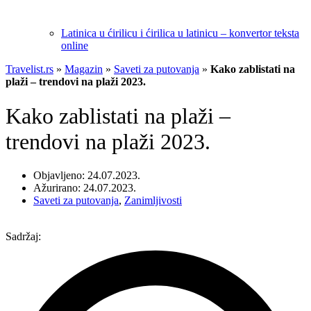
Latinica u ćirilicu i ćirilica u latinicu – konvertor teksta
online
Travelist.rs
»
Magazin
»
Saveti za putovanja
»
Kako zablistati na
plaži – trendovi na plaži 2023.
Kako zablistati na plaži –
trendovi na plaži 2023.
Objavljeno: 24.07.2023.
Ažurirano: 24.07.2023.
Saveti za putovanja
,
Zanimljivosti
Sadržaj: