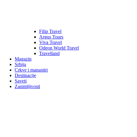
Filip Travel
Argus Tours
Viva Travel
Odeon World Travel
Travelland
Magazin
Srbija
Crkve i manastiri
Destinacije
Saveti
Zanimljivosti