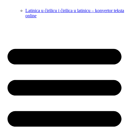
Latinica u ćirilicu i ćirilica u latinicu – konvertor teksta
online