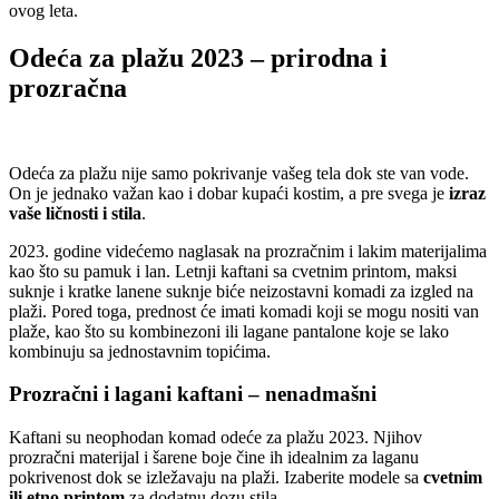
ovog leta.
Odeća za plažu 2023 – prirodna i
prozračna
Odeća za plažu nije samo pokrivanje vašeg tela dok ste van vode.
On je jednako važan kao i dobar kupaći kostim, a pre svega je
izraz
vaše ličnosti i stila
.
2023. godine videćemo naglasak na prozračnim i lakim materijalima
kao što su pamuk i lan. Letnji kaftani sa cvetnim printom, maksi
suknje i kratke lanene suknje biće neizostavni komadi za izgled na
plaži. Pored toga, prednost će imati komadi koji se mogu nositi van
plaže, kao što su kombinezoni ili lagane pantalone koje se lako
kombinuju sa jednostavnim topićima.
Prozračni i lagani kaftani – nenadmašni
Kaftani su neophodan komad odeće za plažu 2023. Njihov
prozračni materijal i šarene boje čine ih idealnim za laganu
pokrivenost dok se izležavaju na plaži. Izaberite modele sa
cvetnim
ili etno printom
za dodatnu dozu stila.