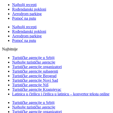
Najbolji recepti
Rođendanski pokloni
Aerodrom parking
Pomoć na putu
Najbolji recepti
Rođendanski pokloni
Aerodrom parking
Pomoć na putu
Najbitnije
Turističke agencije u Srbiji
Najbolje turističke agencije
Turističke agencije organizatori
Turističke agencije subagenti
Turističke agencije Beograd
Turističke agencije Novi Sad
Turističke agencije Niš
Turističke agencije Kragujevac
Latinica u ćirilicu i ćirilica u latinicu – konvertor teksta online
Turističke agencije u Srbiji
Najbolje turističke agencije
Turističke agencije organizatori