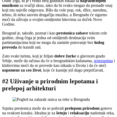
Osim Trga, tu je i veliki broj gradskih lokala sa
najrazličitijom
muzikom
za svačiji ukus, tako da bi svako mogao da pronađe onaj
koji mu najviše odgovara. BIlo da vole pop, rok, džez, narodnu,
tehno, ili neku sasvim drugačiju muziku, u Beogradu će sigurno
moći da uživaju u svojim omiljenim hitovima za doček Nove
Godine.
Beograd je, takođe, poznat i kao
prestonica zabave
tokom cele
godine, zbog čega je jedna od omiljenih destinacija svim
partimanijacima koji ne mogu da zamisle putovanje bez
ludog
provoda
do kasnih sati.
Zato svaki turista, koji je željan
dobre žurke
u glavnom gradu
Srbije, može da računa da će u beogradskim kafanama,
restoranima
i
klubovima moći da se provede kao nikada u životu i da će steći
uspomene za ceo život
, koje će kasnije još dugo prepričavati.
#2 Uživanje u prirodnim lepotama i
prelepoj arhitekturi
Srpska prestonica može da se pohvali
prelepom prirodom
gotovo
na svakom koraku. Idealna je za
šetnju
i
relaksaciju
nadomak reka,