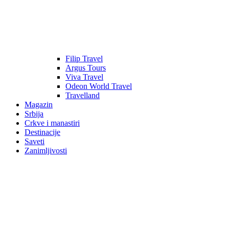
Filip Travel
Argus Tours
Viva Travel
Odeon World Travel
Travelland
Magazin
Srbija
Crkve i manastiri
Destinacije
Saveti
Zanimljivosti