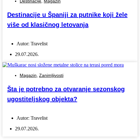
Destinacije
,
Magazin
Destinacije u Španiji za putnike koji žele
više od klasičnog letovanja
Autor:
Travelist
29.07.2026.
Magazin
,
Zanimljivosti
Šta je potrebno za otvaranje sezonskog
ugostiteljskog objekta?
Autor:
Travelist
29.07.2026.