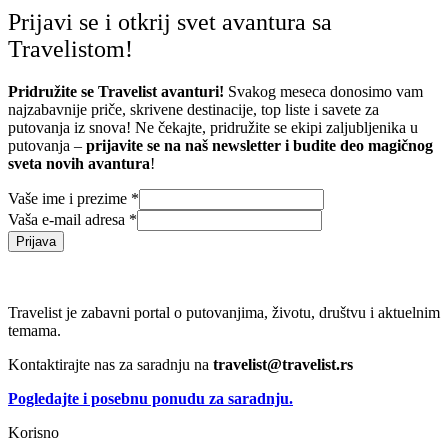
Prijavi se i otkrij svet avantura sa
Travelistom!
Pridružite se Travelist avanturi!
Svakog meseca donosimo vam
najzabavnije priče, skrivene destinacije, top liste i savete za
putovanja iz snova! Ne čekajte, pridružite se ekipi zaljubljenika u
putovanja –
prijavite se na naš newsletter i budite deo magičnog
sveta novih avantura
!
Vaše ime i prezime
*
Vaša e-mail adresa
*
Prijava
Travelist je zabavni portal o putovanjima, životu, društvu i aktuelnim
temama.
Kontaktirajte nas za saradnju na
travelist@travelist.rs
Pogledajte i posebnu ponudu za saradnju.
Korisno