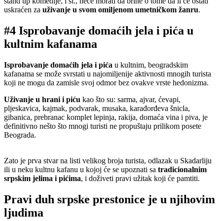
stand up komedije, i sl., neće morati da brine o tome da li će ostati
uskraćen za
uživanje u svom omiljenom umetničkom žanru
.
#4 Isprobavanje domaćih jela i pića u
kultnim kafanama
Isprobavanje domaćih jela i pića
u kultnim, beogradskim
kafanama se može svrstati u najomiljenije aktivnosti mnogih turista
koji ne mogu da zamisle svoj odmor bez ovakve vrste hedonizma.
Uživanje u hrani i piću
kao što su: sarma, ajvar, ćevapi,
pljeskavica, kajmak, podvarak, musaka, karađorđeva šnicla,
gibanica, prebranac komplet lepinja, rakija, domaća vina i piva, je
definitivno nešto što mnogi turisti ne propuštaju prilikom posete
Beograda.
Zato je prva stvar na listi velikog broja turista, odlazak u Skadarliju
ili u neku kultnu kafanu u kojoj će se upoznati sa
tradicionalnim
srpskim jelima i pićima
, i doživeti pravi užitak koji će pamtiti.
Pravi duh srpske prestonice je u njihovim
ljudima