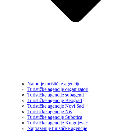
Najbolje turističke agencije
Turističke agencije organizatori
Turističke agencije subagenti
Turističke agencije Beograd
Turističke agencije Novi Sad
Turističke agencije Niš
Turističke agencije Subotica
Turističke agencije Kragujevac
Najtraženije turističke agencije