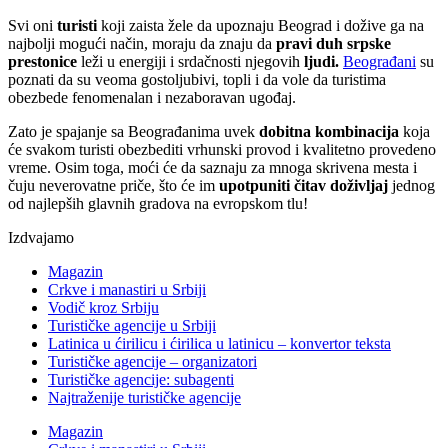
Svi oni
turisti
koji zaista žele da upoznaju Beograd i dožive ga na
najbolji mogući način, moraju da znaju da
pravi duh srpske
prestonice
leži u energiji i srdačnosti njegovih
ljudi.
Beograđani
su
poznati da su veoma gostoljubivi, topli i da vole da turistima
obezbede fenomenalan i nezaboravan ugođaj.
Zato je spajanje sa Beograđanima uvek
dobitna kombinacija
koja
će svakom turisti obezbediti vrhunski provod i kvalitetno provedeno
vreme. Osim toga, moći će da saznaju za mnoga skrivena mesta i
čuju neverovatne priče, što će im
upotpuniti čitav doživljaj
jednog
od najlepših glavnih gradova na evropskom tlu!
Izdvajamo
Magazin
Crkve i manastiri u Srbiji
Vodič kroz Srbiju
Turističke agencije u Srbiji
Latinica u ćirilicu i ćirilica u latinicu – konvertor teksta
Turističke agencije – organizatori
Turističke agencije: subagenti
Najtraženije turističke agencije
Magazin