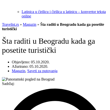
Latinica u ćirilicu i ćirilica u latinicu – konvertor teksta
online
Travelist.rs
»
Magazin
»
Šta raditi u Beogradu kada ga posetite
turistički
Šta raditi u Beogradu kada ga
posetite turistički
Objavljeno: 05.10.2020.
Ažurirano: 05.10.2020.
Magazin
,
Saveti za putovanja
Sadržaj: