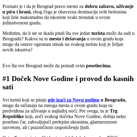
Poznato je i da je Beograd pravo mesto za
dobru zabavu, uživanje
u piću i hrani,
zbog čega je obavezna destinacija svih hedonista
koji žele maksimalno da iskoriste svaki trenutak u ovom
jedinstvenom gradu.
Međutim, da li ste se ikada pitali šta sve jedan
turista
može da radi u
Beogradu? Kakva su to
mesta i dešavanja
u ovom gradu koja
mogu da ostave ogroman utisak na svakog turistu koji je željan
novih iskustva?
Evo šta sve Beograd može da ponudi svim
posetiocima.
#1 Doček Nove Godine i provod do kasnih
sati
Svi turisti koji se pitaju
gde izaći za Novu godinu
u Beogradu,
mogu da računaju na mnoga mesta u ovom gradu koja su
predviđena za uživanje u najluđoj noći. Pre svega, tu je
Trg
Republike
koji, uoči svakog dočeka Nove Godine, dobija neku
posebnu čar, zahvaljujući prelepim ukrasima, glamuroznom
rasvetom, ali i prazničnom raspoloženju ljudi.