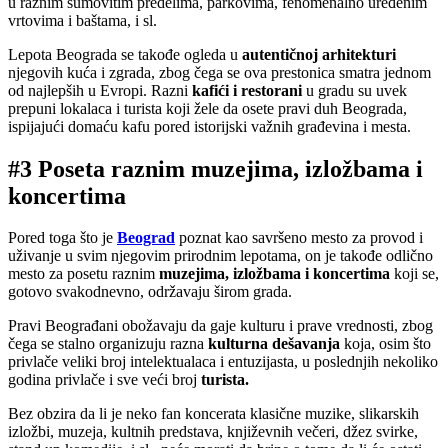
u raznim šumovitim predelima, parkovima, fenomenalno uređenim
vrtovima i baštama, i sl.
Lepota Beograda se takođe ogleda u
autentičnoj arhitekturi
njegovih kuća i zgrada, zbog čega se ova prestonica smatra jednom
od najlepših u Evropi. Razni
kafići i restorani
u gradu su uvek
prepuni lokalaca i turista koji žele da osete pravi duh Beograda,
ispijajući domaću kafu pored istorijski važnih građevina i mesta.
#3 Poseta raznim muzejima, izložbama i
koncertima
Pored toga što je
Beograd
poznat kao savršeno mesto za provod i
uživanje u svim njegovim prirodnim lepotama, on je takođe odlično
mesto za posetu raznim
muzejima, izložbama i koncertima
koji se,
gotovo svakodnevno, održavaju širom grada.
Pravi Beograđani obožavaju da gaje kulturu i prave vrednosti, zbog
čega se stalno organizuju razna
kulturna dešavanja
koja, osim što
privlače veliki broj intelektualaca i entuzijasta, u poslednjih nekoliko
godina privlače i sve veći broj
turista.
Bez obzira da li je neko fan koncerata klasične muzike, slikarskih
izložbi, muzeja, kultnih predstava, književnih večeri, džez svirke,