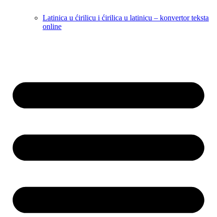
Latinica u ćirilicu i ćirilica u latinicu – konvertor teksta
online