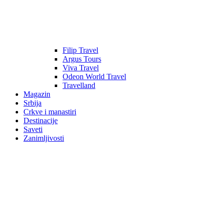
Filip Travel
Argus Tours
Viva Travel
Odeon World Travel
Travelland
Magazin
Srbija
Crkve i manastiri
Destinacije
Saveti
Zanimljivosti