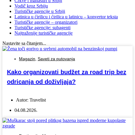
Crkve i manastiri u Srbiji
Vodič kroz Srbiju
Turističke agencije u Srbiji
Latinica u ćirilicu i ćirilica u latinicu – konvertor teksta
Turističke agencije – organizatori
Turističke agencije: subagenti
Najtraženije turističke agencije
Nastavite sa čitanjem...
Magazin
,
Saveti za putovanja
Kako organizovati budžet za road trip bez
odricanja od doživljaja?
Autor:
Travelist
04.08.2026.