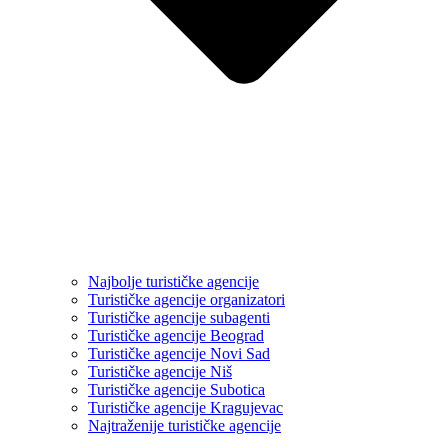
Najbolje turističke agencije
Turističke agencije organizatori
Turističke agencije subagenti
Turističke agencije Beograd
Turističke agencije Novi Sad
Turističke agencije Niš
Turističke agencije Subotica
Turističke agencije Kragujevac
Najtraženije turističke agencije