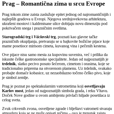
Prag – Romantična zima u srcu Evrope
Prag tokom zime zaista zaslužuje epitet jednog od najromantičnijih i
najlepših gradova u Evropi. Njegova srednjovekovna arhitektura,
ukrašeni mostovi i kaldrmisane ulice dobijaju novu dimenziju pod
pokrivačem snega i prazničnim svetlima.
Starogradski trg i
Václavski
trg
, poznati kao glavne tačke
prazničnih okupljanja, pretvaraju se u bajkovite božićne pijace koje
mame posetioce mirisom cimeta, kuvanog vina i pečenih kestena.
Ove pijace nisu samo mesta za kupovinu suvenira, već i prilika da
iskusite češke gastronomske specijalitete. Jedan od najpoznatijih je
trdelnik
, slatko pecivo posuto šećerom, cimetom i orasima, koje se
tradicionalno priprema na otvorenom plamenu. Uz trdelnik, svakako
probajte domaće kobasice, uz nezaobilazno točeno češko pivo, koje
je simbol zemlje.
Prag je poznat po spektakularnim vatrometima koji
osvetljavaju
Karlov most
, jedan od najpoznatijih simbola grada, i reku Vltavu.
Doček Nove godine u ovom ambijentu privlači hiljade posetilaca iz
celog sveta.
Zvuk crkvenih zvona, osvetljene zgrade i blještavi vatrometi stvaraju
atmosferu koja se ne može opisati rečima – ovo je trenutak zaista