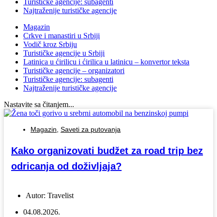
Turističke agencije: subagenti
Najtraženije turističke agencije
Magazin
Crkve i manastiri u Srbiji
Vodič kroz Srbiju
Turističke agencije u Srbiji
Latinica u ćirilicu i ćirilica u latinicu – konvertor teksta
Turističke agencije – organizatori
Turističke agencije: subagenti
Najtraženije turističke agencije
Nastavite sa čitanjem...
Magazin
,
Saveti za putovanja
Kako organizovati budžet za road trip bez
odricanja od doživljaja?
Autor:
Travelist
04.08.2026.