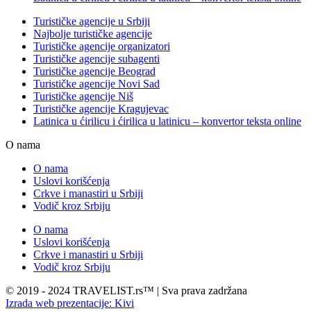
Turističke agencije u Srbiji
Najbolje turističke agencije
Turističke agencije organizatori
Turističke agencije subagenti
Turističke agencije Beograd
Turističke agencije Novi Sad
Turističke agencije Niš
Turističke agencije Kragujevac
Latinica u ćirilicu i ćirilica u latinicu – konvertor teksta online
O nama
O nama
Uslovi korišćenja
Crkve i manastiri u Srbiji
Vodič kroz Srbiju
O nama
Uslovi korišćenja
Crkve i manastiri u Srbiji
Vodič kroz Srbiju
© 2019 - 2024 TRAVELIST.rs™ | Sva prava zadržana
Izrada web prezentacije: Kivi