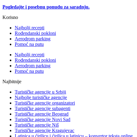
Pogledajte i posebnu ponudu za saradnju.
Korisno
Najbolji recepti
Rođendanski pokloni
Aerodrom parking
Pomoć na putu
Najbolji recepti
Rođendanski pokloni
Aerodrom parking
Pomoć na putu
Najbitnije
Turističke agencije u Srbiji
Najbolje turističke agencije
Turističke agencije organizatori
Turističke agencije subagenti
Turističke agencije Beograd
Turističke agencije Novi Sad
Turističke agencije Niš
Turističke agencije Kragujevac
Latinica u ćirilicu i ćirilica u latinicu – konvertor teksta online