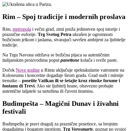
Rim – Spoj tradicije i modernih proslava
Rim,
metropola
i večni grad, zimi pruža jedinstven spoj istorije i
praznične euforije.
Trg Svetog Petra
ukrašen je ogromnom
božićnom jelkom i jaslama, stvarajući savršen ambijent za ljubitelje
tradicije.
Na Trgu Navona održava se božićna pijaca sa autentičnim
italijanskim proizvodima poput
panettone
kolača i sveže paste.
Doček
Nove godine
u Rimu uključuje spektakularne vatromete na
Koloseumu i koncertne događaje širom grada. Grad nudi i mirnije
trenutke –
posetite Vatikan ili se šetajte kroz rimske forume i
fontanu di Trevi
. Ako ste ljubitelj hrane, obavezno probajte
autentične taljatele sa tartufima ili čuveni tiramisu.
Budimpešta – Magični Dunav i živahni
festivali
Budimpešta je pravi dragulj za praznične posetioce, sa brojnim
događajima i bogatom istorijom.
Trg
Vorosmarty
, poznat po svojoj