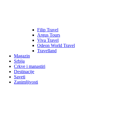
Filip Travel
Argus Tours
Viva Travel
Odeon World Travel
Travelland
Magazin
Srbija
Crkve i manastiri
Destinacije
Saveti
Zanimljivosti