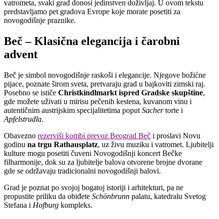
vatrometa, svaki grad donosi jedinstven doživljaj. U ovom tekstu
predstavljamo pet gradova Evrope koje morate posetiti za
novogodišnje praznike.
Beč – Klasična elegancija i čarobni
advent
Beč je simbol novogodišnje raskoši i elegancije. Njegove božićne
pijace, poznate širom sveta, pretvaraju grad u bajkoviti zimski raj.
Posebno se ističe
Christkindlmarkt ispred Gradske skupštine
,
gde možete uživati u mirisu pečenih kestena, kuvanom vinu i
autentičnim austrijskim specijalitetima poput
Sacher
torte i
Apfelstrudla
.
Obavezno
rezerviši kombi prevoz Beograd Beč
i proslavi Novu
godinu
na trgu Rathausplatz
, uz živu muziku i vatromet. Ljubitelji
kulture mogu posetiti čuveni Novogodišnji koncert Bečke
filharmonije, dok su za ljubitelje balova otvorene brojne dvorane
gde se održavaju tradicionalni novogodišnji balovi.
Grad je poznat po svojoj bogatoj istoriji i arhitekturi, pa ne
propustite priliku da obiđete
Schönbrunn
palatu, katedralu Svetog
Stefana i
Hofburg
kompleks.