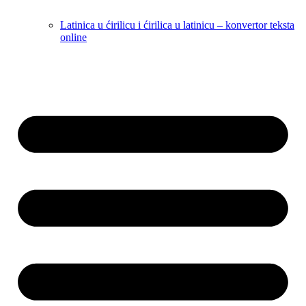
Latinica u ćirilicu i ćirilica u latinicu – konvertor teksta
online