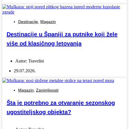
Destinacije
,
Magazin
Destinacije u Španiji za putnike koji žele
više od klasičnog letovanja
Autor:
Travelist
29.07.2026.
Magazin
,
Zanimljivosti
Šta je potrebno za otvaranje sezonskog
ugostiteljskog objekta?