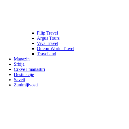
Filip Travel
Argus Tours
Viva Travel
Odeon World Travel
Travelland
Magazin
Srbija
Crkve i manastiri
Destinacije
Saveti
Zanimljivosti