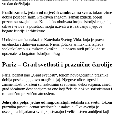
vredan doživljaja.
Praški zamak, jedan od najvećih zamkova na svetu
, tokom zime
dobija poseban šarm. Prekriven snegom, zamak izgleda poput
prizora sa razglednica. Kompleks obuhvata brojne istorijske zgrade,
crkve i vrtove, a posetioci mogu uživati u istraživanju njegove
bogate istorije i arhitekture.
U okviru zamka nalazi se Katedrala Svetog Vida, koja je prava
umetnička i duhovna riznica. Njena gotička arhitektura izgleda
spektakularno u zimskom okruženju, a poseta nudi priliku da se
upoznate sa bogatom istorijom Praga.
Pariz – Grad svetlosti i praznične čarolije
Pariz, poznat kao „Grad svetlosti“, tokom novogodišnjih praznika
dobija poseban, gotovo magični sjaj. Njegove ulice, trgovi i
znamenitosti ukrašeni su raskošnim svetlosnim dekoracijama, čineći
grad idealnom destinacijom za one koji žele da dožive sofisticiranu i
romantičnu prazničnu atmosferu.
Jelisejska polja, jedno od najpoznatijih šetališta na svetu
, tokom
praznika postaju centar svetlosnih instalacija. Ova avenija je
osvetljena hiljadama svetiljki, stvarajući veličanstven ambijent koji