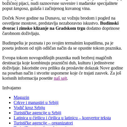
božićnoj pijaci, nudi raznovrsne suvenire i mađarske specijalitete
poput
langosa
, gulaša i začinjenog kuvanog vina.
Doček Nove godine na Dunavu, uz vožnju brodom i pogled na
osvetljene mostove, predstavlja nezaboravno iskustvo.
Budimski
dvorac i zimsko klizanje na Gradskom trgu
dodatno doprinose
čarobnom doživljaju.
Budimpešta je poznata i po svojim termalnim kupatilima, pa je
poseta jednom od njih odličan način da se opustite tokom praznika.
Evropa tokom novogodišnjih praznika nudi bezbroj magičnih
destinacija koje kombinuju praznični duh, kulturu i jedinstvene
doživljaje. Iskoristite ovu priliku da proslavite dolazak Nove godine
na poseban način i stvorite uspomene koje će trajati zauvek. Za još
korisnih informacija posetite
naš sajt
.
Izdvajamo
Magazin
Crkve i manastiri u Srbiji
Vodič kroz Srbiju
Turističke agencije u Srbiji
Latinica u ćirilicu i ćirilica u latinicu – konvertor teksta
Turističke agencije – organizatori