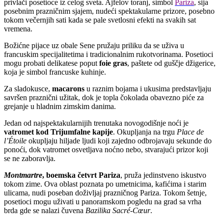
privlači posetioce iz celog sveta. Ajfelov toranj, simbol
Pariza
, sija
posebnim prazničnim sjajem, nudeći spektakularne prizore, posebno
tokom večernjih sati kada se pale svetlosni efekti na svakih sat
vremena.
Božićne pijace uz obale Sene pružaju priliku da se uživa u
francuskim specijalitetima i tradicionalnim rukotvorinama. Posetioci
mogu probati delikatese poput
foie gras
, paštete od guščje džigerice,
koja je simbol francuske kuhinje.
Za sladokusce,
macarons
u raznim bojama i ukusima predstavljaju
savršen praznični užitak, dok je topla čokolada obavezno piće za
grejanje u hladnim zimskim danima.
Jedan od najspektakularnijih trenutaka novogodišnje noći je
vatromet kod Trijumfalne kapije
. Okupljanja na trgu
Place de
l’Étoile
okupljaju hiljade ljudi koji zajedno odbrojavaju sekunde do
ponoći, dok vatromet osvetljava noćno nebo, stvarajući prizor koji
se ne zaboravlja.
Montmartre
, boemska četvrt Pariza
, pruža jedinstveno iskustvo
tokom zime. Ova oblast poznata po umetnicima, kafićima i starim
ulicama, nudi poseban doživljaj prazničnog Pariza. Tokom šetnje,
posetioci mogu uživati u panoramskom pogledu na grad sa vrha
brda gde se nalazi čuvena
Bazilika Sacré-Cœur
.