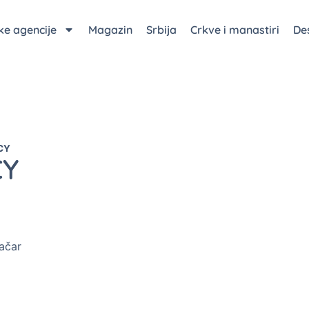
čke agencije
Magazin
Srbija
Crkve i manastiri
Des
CY
CY
ačar