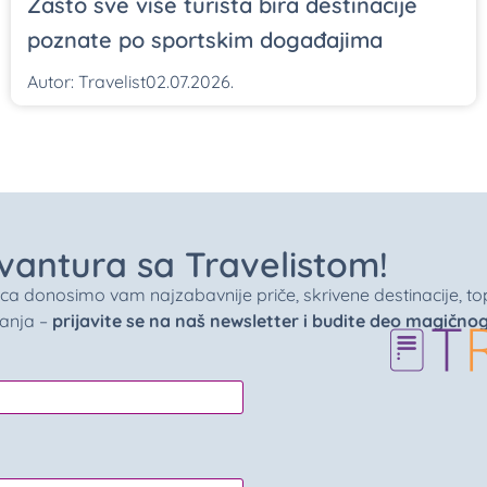
Zašto sve više turista bira destinacije
poznate po sportskim događajima
Autor:
Travelist
02.07.2026.
 avantura sa Travelistom!
donosimo vam najzabavnije priče, skrivene destinacije, top 
vanja –
prijavite se na naš newsletter i budite deo magično