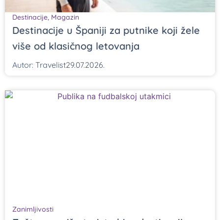
Destinacije
,
Magazin
Destinacije u Španiji za putnike koji žele
više od klasičnog letovanja
Autor:
Travelist
29.07.2026.
Zanimljivosti