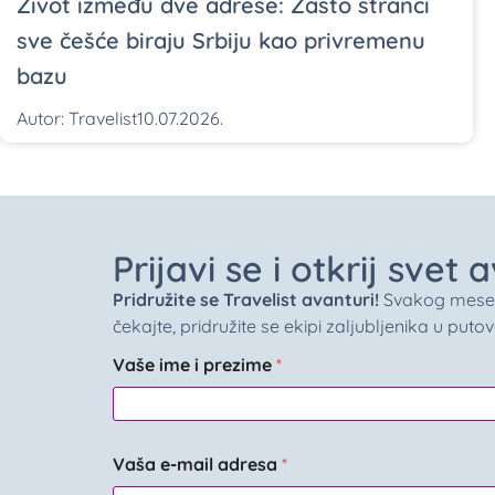
Život između dve adrese: Zašto stranci
sve češće biraju Srbiju kao privremenu
bazu
Autor:
Travelist
10.07.2026.
Prijavi se i otkrij svet
Pridružite se Travelist avanturi!
Svakog meseca 
čekajte, pridružite se ekipi zaljubljenika u puto
Vaše ime i prezime
*
Vaša e-mail adresa
*