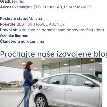
Grad
Beograd
Adresa
Nemanjina (T.C. Futura) 40, I Sprat lokal 25
Poslovni status
Aktivna
Posetite
BEST 89 TRAVEL AGENCY
Pravni oblik
društvo sa ograničenom odgovornošću (doo)
Oznaka licence
Članstvo u udruženjima
Pročitajte naše izdvojene bl