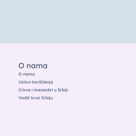
O nama
O nama
Uslovi korišćenja
Crkve i manastiri u Srbiji
Vodič kroz Srbiju