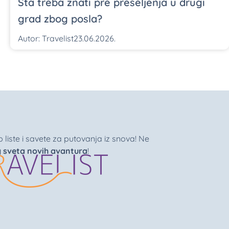
Šta treba znati pre preseljenja u drugi
grad zbog posla?
Autor:
Travelist
23.06.2026.
liste i savete za putovanja iz snova! Ne
g sveta novih avantura
!