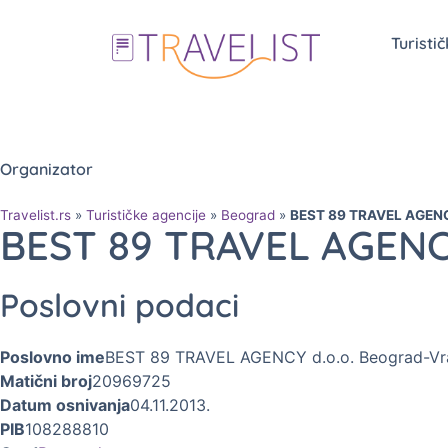
Turisti
Organizator
Travelist.rs
»
Turističke agencije
»
Beograd
»
BEST 89 TRAVEL AGEN
BEST 89 TRAVEL AGEN
Poslovni podaci
Poslovno ime
BEST 89 TRAVEL AGENCY d.o.o. Beograd-Vr
Matični broj
20969725
Datum osnivanja
04.11.2013.
PIB
108288810