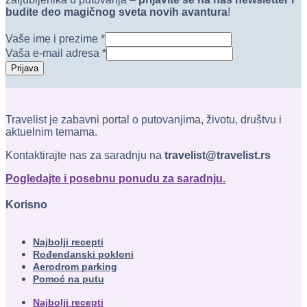
budite deo magičnog sveta novih avantura
!
Vaše ime i prezime
*
Vaša e-mail adresa
*
Prijava
Travelist je zabavni portal o putovanjima, životu, društvu i
aktuelnim temama.
Kontaktirajte nas za saradnju na
travelist@travelist.rs
Pogledajte i posebnu ponudu za saradnju.
Korisno
Najbolji recepti
Rođendanski pokloni
Aerodrom parking
Pomoć na putu
Najbolji recepti