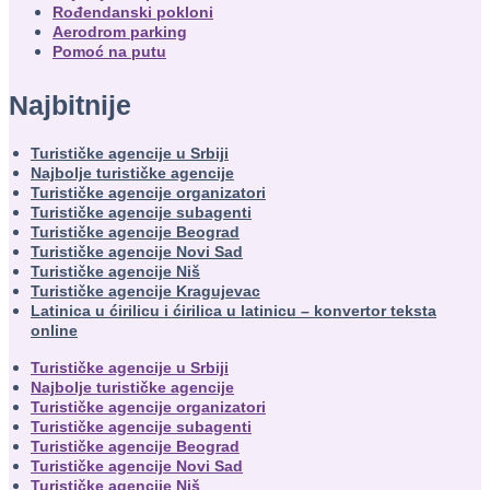
Rođendanski pokloni
Aerodrom parking
Pomoć na putu
Najbitnije
Turističke agencije u Srbiji
Najbolje turističke agencije
Turističke agencije organizatori
Turističke agencije subagenti
Turističke agencije Beograd
Turističke agencije Novi Sad
Turističke agencije Niš
Turističke agencije Kragujevac
Latinica u ćirilicu i ćirilica u latinicu – konvertor teksta
online
Turističke agencije u Srbiji
Najbolje turističke agencije
Turističke agencije organizatori
Turističke agencije subagenti
Turističke agencije Beograd
Turističke agencije Novi Sad
Turističke agencije Niš