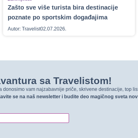
Zašto sve više turista bira destinacije
poznate po sportskim događajima
Autor:
Travelist
02.07.2026.
t avantura sa Travelistom!
onosimo vam najzabavnije priče, skrivene destinacije, top list
javite se na naš newsletter i budite deo magičnog sveta no