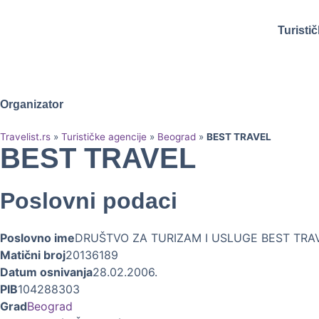
Turisti
Organizator
Travelist.rs
»
Turističke agencije
»
Beograd
»
BEST TRAVEL
BEST TRAVEL
Poslovni podaci
Poslovno ime
DRUŠTVO ZA TURIZAM I USLUGE BEST TRA
Matični broj
20136189
Datum osnivanja
28.02.2006.
PIB
104288303
Grad
Beograd