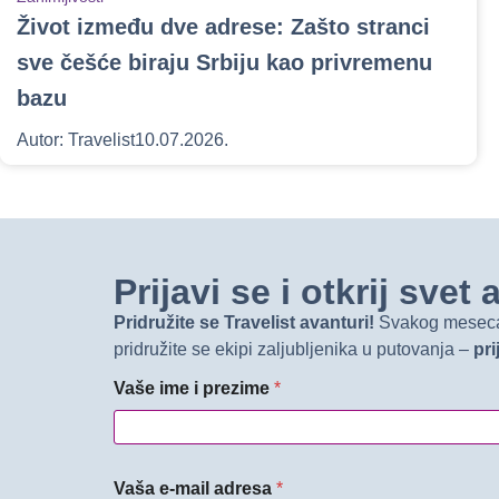
Život između dve adrese: Zašto stranci
sve češće biraju Srbiju kao privremenu
bazu
Autor:
Travelist
10.07.2026.
Prijavi se i otkrij sve
Pridružite se Travelist avanturi!
Svakog meseca d
pridružite se ekipi zaljubljenika u putovanja –
pri
Vaše ime i prezime
*
Vaša e-mail adresa
*