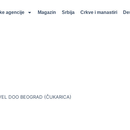
čke agencije
Magazin
Srbija
Crkve i manastiri
Des
VEL DOO BEOGRAD (ČUKARICA)