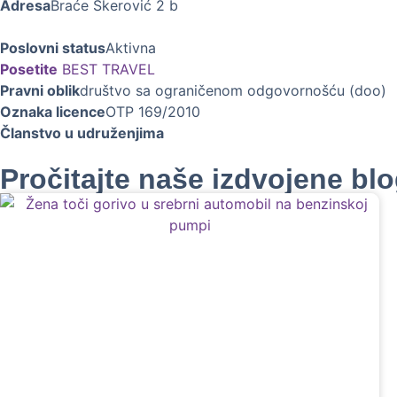
Adresa
Braće Škerović 2 b
Poslovni status
Aktivna
Posetite
BEST TRAVEL
Pravni oblik
društvo sa ograničenom odgovornošću (doo)
Oznaka licence
OTP 169/2010
Članstvo u udruženjima
Pročitajte naše izdvojene bl