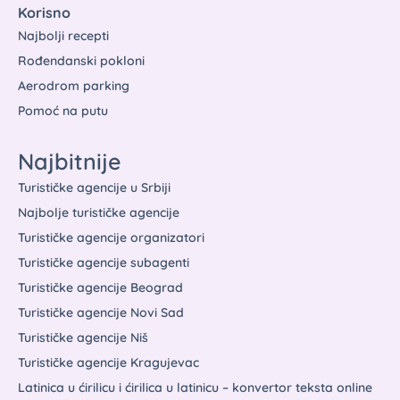
Korisno
Najbolji recepti
Rođendanski pokloni
Aerodrom parking
Pomoć na putu
Najbitnije
Turističke agencije u Srbiji
Najbolje turističke agencije
Turističke agencije organizatori
Turističke agencije subagenti
Turističke agencije Beograd
Turističke agencije Novi Sad
Turističke agencije Niš
Turističke agencije Kragujevac
Latinica u ćirilicu i ćirilica u latinicu – konvertor teksta online