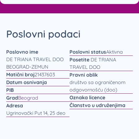
Poslovni podaci
Poslovno ime
Poslovni status
Aktivna
DE TRIANA TRAVEL DOO
Posetite
DE TRIANA
BEOGRAD-ZEMUN
TRAVEL DOO
Matični broj
21437603
Pravni oblik
Datum osnivanja
društvo sa ograničenom
odgovornošću (doo)
PIB
Oznaka licence
Grad
Beograd
Članstvo u udruženjima
Adresa
Ugrinovački Put 14, 25 deo