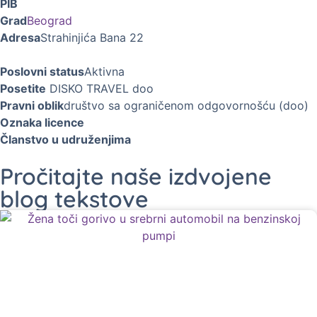
PIB
Grad
Beograd
Adresa
Strahinjića Bana 22
Poslovni status
Aktivna
Posetite
DISKO TRAVEL doo
Pravni oblik
društvo sa ograničenom odgovornošću (doo)
Oznaka licence
Članstvo u udruženjima
Pročitajte naše izdvojene
blog tekstove