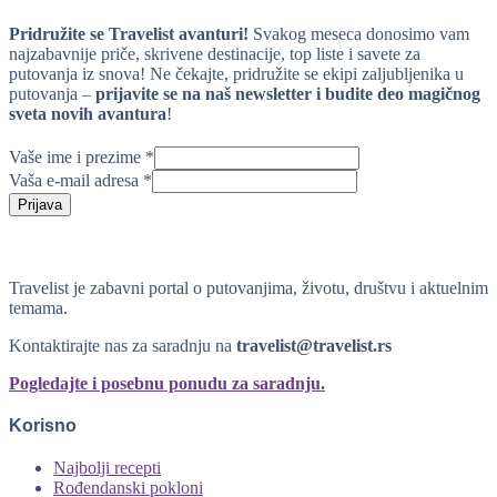
Pridružite se Travelist avanturi!
Svakog meseca donosimo vam
najzabavnije priče, skrivene destinacije, top liste i savete za
putovanja iz snova! Ne čekajte, pridružite se ekipi zaljubljenika u
putovanja –
prijavite se na naš newsletter i budite deo magičnog
sveta novih avantura
!
Vaše ime i prezime
*
Vaša e-mail adresa
*
Prijava
Travelist je zabavni portal o putovanjima, životu, društvu i aktuelnim
temama.
Kontaktirajte nas za saradnju na
travelist@travelist.rs
Pogledajte i posebnu ponudu za saradnju.
Korisno
Najbolji recepti
Rođendanski pokloni