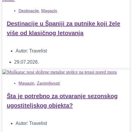
Destinacije
,
Magazin
Destinacije u Španiji za putnike koji žele
više od klasičnog letovanja
Autor:
Travelist
29.07.2026.
Magazin
,
Zanimljivosti
Šta je potrebno za otvaranje sezonskog
ugostiteljskog objekta?
Autor:
Travelist