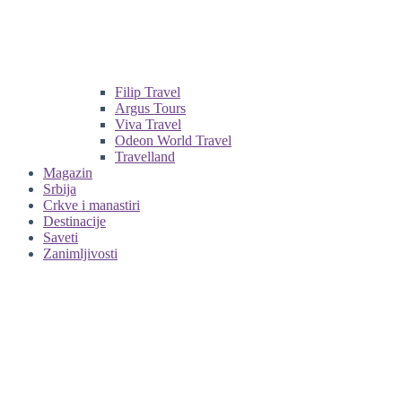
Filip Travel
Argus Tours
Viva Travel
Odeon World Travel
Travelland
Magazin
Srbija
Crkve i manastiri
Destinacije
Saveti
Zanimljivosti