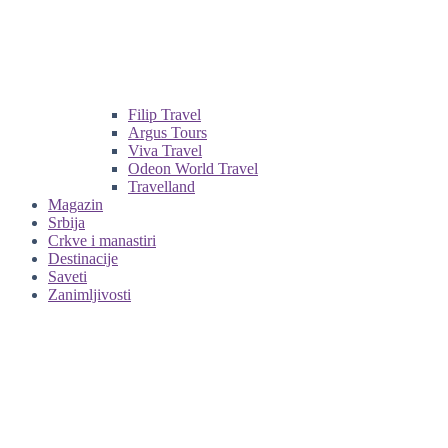
Filip Travel
Argus Tours
Viva Travel
Odeon World Travel
Travelland
Magazin
Srbija
Crkve i manastiri
Destinacije
Saveti
Zanimljivosti