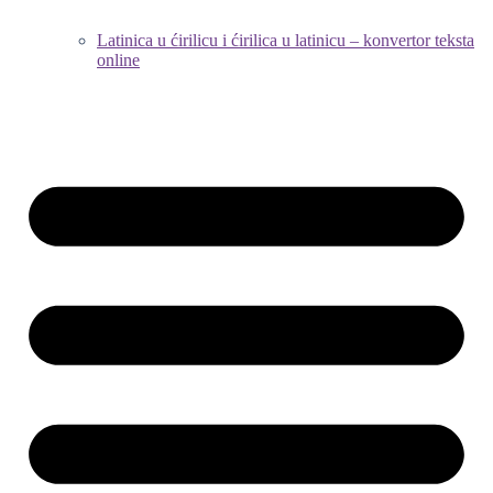
Latinica u ćirilicu i ćirilica u latinicu – konvertor teksta
online