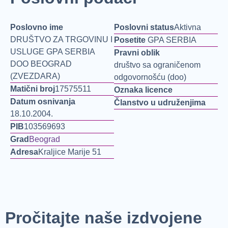
Poslovno ime
Poslovni status
Aktivna
DRUŠTVO ZA TRGOVINU I
Posetite
GPA SERBIA
USLUGE GPA SERBIA
Pravni oblik
DOO BEOGRAD
društvo sa ograničenom
(ZVEZDARA)
odgovornošću (doo)
Matični broj
17575511
Oznaka licence
Datum osnivanja
Članstvo u udruženjima
18.10.2004.
PIB
103569693
Grad
Beograd
Adresa
Kraljice Marije 51
Pročitajte naše izdvojene