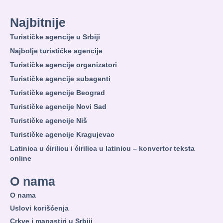
Najbitnije
Turističke agencije u Srbiji
Najbolje turističke agencije
Turističke agencije organizatori
Turističke agencije subagenti
Turističke agencije Beograd
Turističke agencije Novi Sad
Turističke agencije Niš
Turističke agencije Kragujevac
Latinica u ćirilicu i ćirilica u latinicu – konvertor teksta
online
O nama
O nama
Uslovi korišćenja
Crkve i manastiri u Srbiji