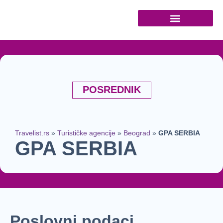
Turističke agencije
POSREDNIK
Travelist.rs
»
Turističke agencije
»
Beograd
»
GPA SERBIA
GPA SERBIA
Poslovni podaci